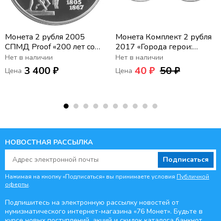
Монета 2 рубля 2005
Монета Комплект 2 рубля
СПМД Proof «200 лет со
2017 «Города герои:
дня рождения Петра
Керчь и Севастополь» (2
Нет в наличии
Нет в наличии
Клодта»
шт)
3 400 ₽
40 ₽
50 ₽
Цена
Цена
НОВОСТНАЯ РАССЫЛКА
Подписаться
Нажимая на кнопку «Подписаться» вы принимаете условия
Публичной
оферты
.
Подпишитесь на электронную рассылку новостей от
нумизматического интернет-магазина
«76 Монет». Будьте
в
курсе новых поступлений, акций и скидок каталога банкнот,