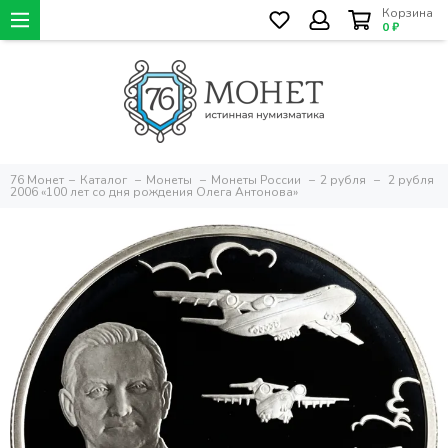
Корзина
0 ₽
76 Монет
Каталог
Монеты
Монеты России
2 рубля
2 рубля
2006 «100 лет со дня рождения Олега Антонова»