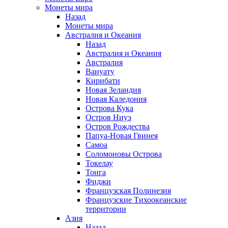
Монеты мира
Назад
Монеты мира
Австралия и Океания
Назад
Австралия и Океания
Австралия
Вануату
Кирибати
Новая Зеландия
Новая Каледония
Острова Кука
Остров Ниуэ
Остров Рождества
Папуа-Новая Гвинея
Самоа
Соломоновы Острова
Токелау
Тонга
Фиджи
Французская Полинезия
Французские Тихоокеанские
территории
Азия
Назад