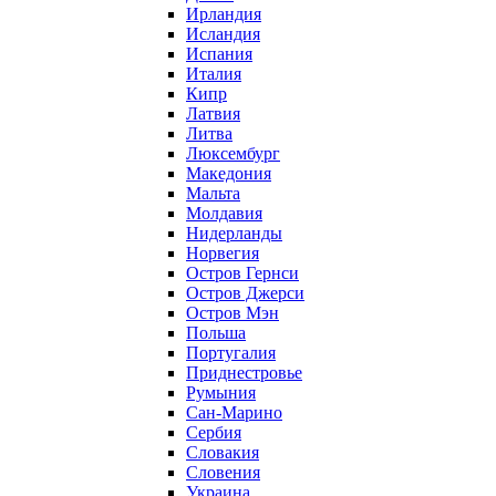
Ирландия
Исландия
Испания
Италия
Кипр
Латвия
Литва
Люксембург
Македония
Мальта
Молдавия
Нидерланды
Норвегия
Остров Гернси
Остров Джерси
Остров Мэн
Польша
Португалия
Приднестровье
Румыния
Сан-Марино
Сербия
Словакия
Словения
Украина