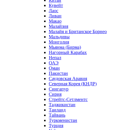
Китай
Кувейт
Лаос
Ливан
Макао
Малайзия
Малайя и Британское Борнео
Мальдивы
Монголия
Мьянма (Бирма)
Нагорный Карабах
Непал
ОАЭ
Оман
Пакистан
Саудовская Аравия
Северная Корея (КНДР)
Сингапур
Сирия
Стрейтс-Сетлментс
Таджикистан
Таиланд
Тайвань
Туркменистан
Турция