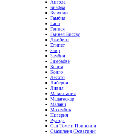
Ангола
Биафра
Бурунди
Гамбия
Гана
Гвинея
Гвинея-Биссау
Джибути
Египет
Заир
Замбия
Зимбабве
Кения
Конго
Лесото
Либерия
Ливия
Мавритания
Мадагаскар
Малави
Мозамбик
Нигерия
Руанда
Сан Томе и Принсипи
Свазиленд (Эсватини)