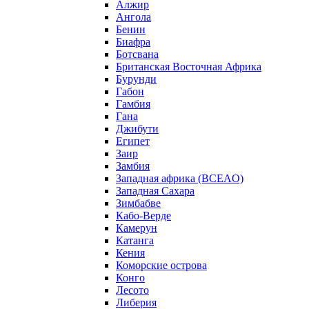
Алжир
Ангола
Бенин
Биафра
Ботсвана
Британская Восточная Африка
Бурунди
Габон
Гамбия
Гана
Джибути
Египет
Заир
Замбия
Западная африка (BCEAO)
Западная Сахара
Зимбабве
Кабо-Верде
Камерун
Катанга
Кения
Коморские острова
Конго
Лесото
Либерия