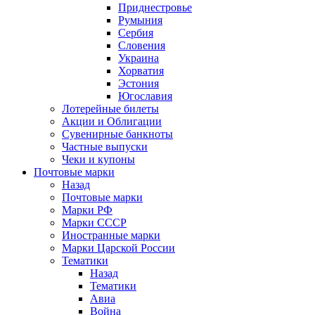
Приднестровье
Румыния
Сербия
Словения
Украина
Хорватия
Эстония
Югославия
Лотерейные билеты
Акции и Облигации
Сувенирные банкноты
Частные выпуски
Чеки и купоны
Почтовые марки
Назад
Почтовые марки
Марки РФ
Марки СССР
Иностранные марки
Марки Царской России
Тематики
Назад
Тематики
Авиа
Война