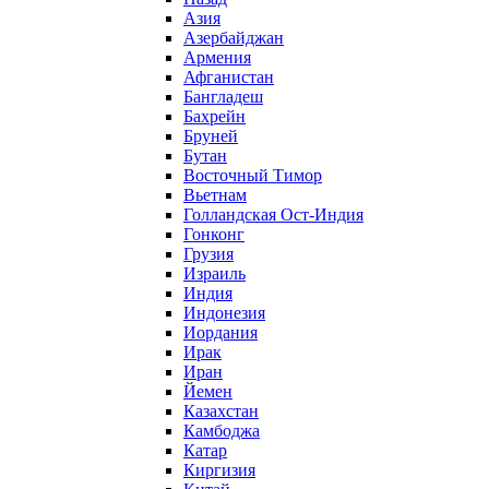
Азия
Азербайджан
Армения
Афганистан
Бангладеш
Бахрейн
Бруней
Бутан
Восточный Тимор
Вьетнам
Голландская Ост-Индия
Гонконг
Грузия
Израиль
Индия
Индонезия
Иордания
Ирак
Иран
Йемен
Казахстан
Камбоджа
Катар
Киргизия