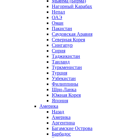
Мьянма (Бирма)
Нагорный Карабах
Непал
ОАЭ
Оман
Пакистан
Саудовская Аравия
Северная Корея
Сингапур
Сирия
Таджикистан
Таиланд
Туркменистан
Турция
Узбекистан
Филиппины
Шри-Ланка
Южная Корея
Япония
Америка
Назад
Америка
Аргентина
Багамские Острова
Барбадос