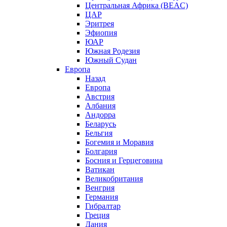
Центральная Африка (BEAC)
ЦАР
Эритрея
Эфиопия
ЮАР
Южная Родезия
Южный Судан
Европа
Назад
Европа
Австрия
Албания
Андорра
Беларусь
Бельгия
Богемия и Моравия
Болгария
Босния и Герцеговина
Ватикан
Великобритания
Венгрия
Германия
Гибралтар
Греция
Дания