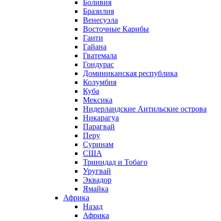
Боливия
Бразилия
Венесуэла
Восточные Карибы
Гаити
Гайана
Гватемала
Гондурас
Доминиканская республика
Колумбия
Куба
Мексика
Нидерландские Антильские острова
Никарагуа
Парагвай
Перу
Суринам
США
Тринидад и Тобаго
Уругвай
Эквадор
Ямайка
Африка
Назад
Африка