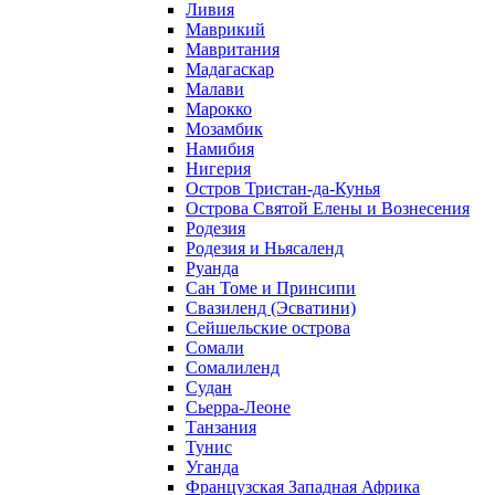
Ливия
Маврикий
Мавритания
Мадагаскар
Малави
Марокко
Мозамбик
Намибия
Нигерия
Остров Тристан-да-Кунья
Острова Святой Елены и Вознесения
Родезия
Родезия и Ньясаленд
Руанда
Сан Томе и Принсипи
Свазиленд (Эсватини)
Сейшельские острова
Сомали
Сомалиленд
Судан
Сьерра-Леоне
Танзания
Тунис
Уганда
Французская Западная Африка