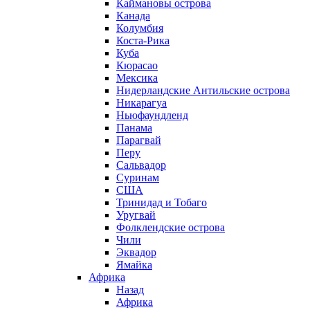
Каймановы острова
Канада
Колумбия
Коста-Рика
Куба
Кюрасао
Мексика
Нидерландские Антильские острова
Никарагуа
Ньюфаундленд
Панама
Парагвай
Перу
Сальвадор
Суринам
США
Тринидад и Тобаго
Уругвай
Фолклендские острова
Чили
Эквадор
Ямайка
Африка
Назад
Африка