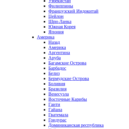
Узбекистан
Филиппины
Французский Индокитай
Цейлон
Шри-Ланка
Южная Корея
Япония
Америка
Назад
Америка
Аргентина
Аруба
Багамские Острова
Барбадос
Белиз
Бермудские Острова
Боливия
Бразилия
Венесуэла
Восточные Карибы
Гаити
Гайана
Гватемала
Гондурас
Доминиканская республика