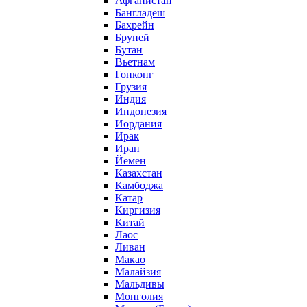
Афганистан
Бангладеш
Бахрейн
Бруней
Бутан
Вьетнам
Гонконг
Грузия
Индия
Индонезия
Иордания
Ирак
Иран
Йемен
Казахстан
Камбоджа
Катар
Киргизия
Китай
Лаос
Ливан
Макао
Малайзия
Мальдивы
Монголия