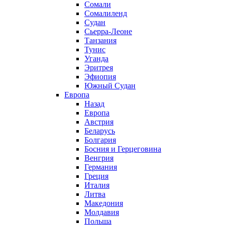
Сомали
Сомалиленд
Судан
Сьерра-Леоне
Танзания
Тунис
Уганда
Эритрея
Эфиопия
Южный Судан
Европа
Назад
Европа
Австрия
Беларусь
Болгария
Босния и Герцеговина
Венгрия
Германия
Греция
Италия
Литва
Македония
Молдавия
Польша