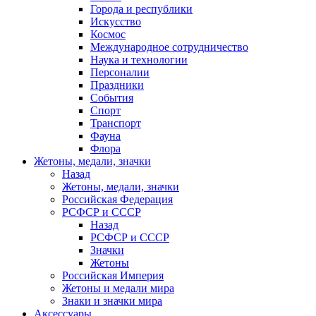
Города и республики
Искусство
Космос
Международное сотрудничество
Наука и технологии
Персоналии
Праздники
События
Спорт
Транспорт
Фауна
Флора
Жетоны, медали, значки
Назад
Жетоны, медали, значки
Российская Федерация
РСФСР и СССР
Назад
РСФСР и СССР
Значки
Жетоны
Российская Империя
Жетоны и медали мира
Знаки и значки мира
Аксессуары