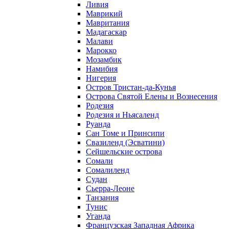
Ливия
Маврикий
Мавритания
Мадагаскар
Малави
Марокко
Мозамбик
Намибия
Нигерия
Остров Тристан-да-Кунья
Острова Святой Елены и Вознесения
Родезия
Родезия и Ньясаленд
Руанда
Сан Томе и Принсипи
Свазиленд (Эсватини)
Сейшельские острова
Сомали
Сомалиленд
Судан
Сьерра-Леоне
Танзания
Тунис
Уганда
Французская Западная Африка