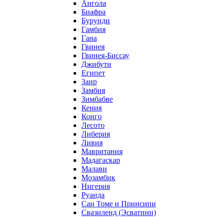
Ангола
Биафра
Бурунди
Гамбия
Гана
Гвинея
Гвинея-Биссау
Джибути
Египет
Заир
Замбия
Зимбабве
Кения
Конго
Лесото
Либерия
Ливия
Мавритания
Мадагаскар
Малави
Мозамбик
Нигерия
Руанда
Сан Томе и Принсипи
Свазиленд (Эсватини)