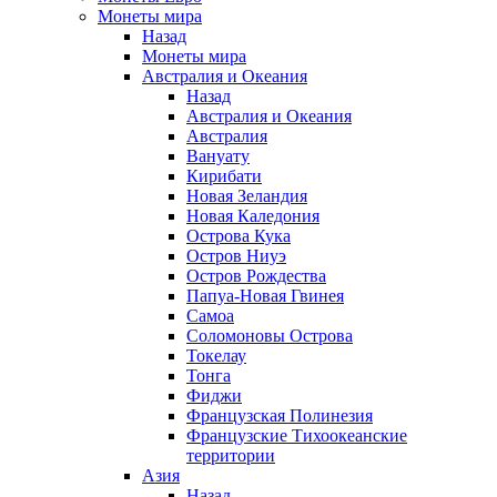
Монеты мира
Назад
Монеты мира
Австралия и Океания
Назад
Австралия и Океания
Австралия
Вануату
Кирибати
Новая Зеландия
Новая Каледония
Острова Кука
Остров Ниуэ
Остров Рождества
Папуа-Новая Гвинея
Самоа
Соломоновы Острова
Токелау
Тонга
Фиджи
Французская Полинезия
Французские Тихоокеанские
территории
Азия
Назад