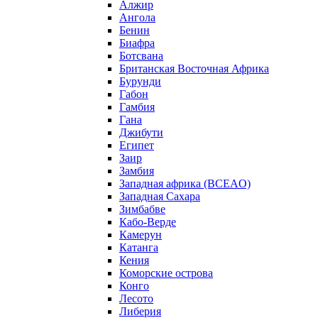
Алжир
Ангола
Бенин
Биафра
Ботсвана
Британская Восточная Африка
Бурунди
Габон
Гамбия
Гана
Джибути
Египет
Заир
Замбия
Западная африка (BCEAO)
Западная Сахара
Зимбабве
Кабо-Верде
Камерун
Катанга
Кения
Коморские острова
Конго
Лесото
Либерия