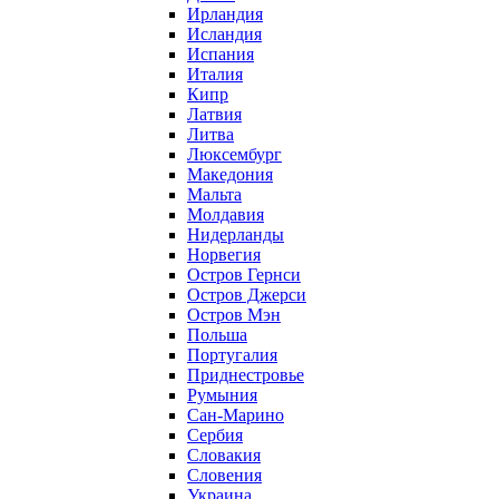
Ирландия
Исландия
Испания
Италия
Кипр
Латвия
Литва
Люксембург
Македония
Мальта
Молдавия
Нидерланды
Норвегия
Остров Гернси
Остров Джерси
Остров Мэн
Польша
Португалия
Приднестровье
Румыния
Сан-Марино
Сербия
Словакия
Словения
Украина