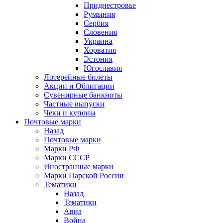
Приднестровье
Румыния
Сербия
Словения
Украина
Хорватия
Эстония
Югославия
Лотерейные билеты
Акции и Облигации
Сувенирные банкноты
Частные выпуски
Чеки и купоны
Почтовые марки
Назад
Почтовые марки
Марки РФ
Марки СССР
Иностранные марки
Марки Царской России
Тематики
Назад
Тематики
Авиа
Война