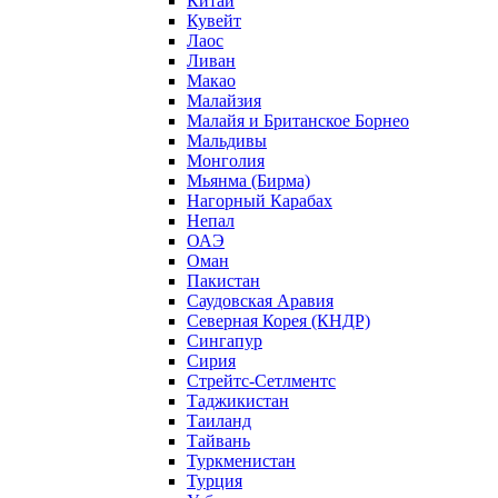
Китай
Кувейт
Лаос
Ливан
Макао
Малайзия
Малайя и Британское Борнео
Мальдивы
Монголия
Мьянма (Бирма)
Нагорный Карабах
Непал
ОАЭ
Оман
Пакистан
Саудовская Аравия
Северная Корея (КНДР)
Сингапур
Сирия
Стрейтс-Сетлментс
Таджикистан
Таиланд
Тайвань
Туркменистан
Турция