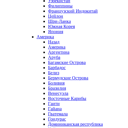
Узбекистан
Филиппины
Французский Индокитай
Цейлон
Шри-Ланка
Южная Корея
Япония
Америка
Назад
Америка
Аргентина
Аруба
Багамские Острова
Барбадос
Белиз
Бермудские Острова
Боливия
Бразилия
Венесуэла
Восточные Карибы
Гаити
Гайана
Гватемала
Гондурас
Доминиканская республика