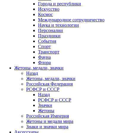
Города и республики
Искусство
Космос
Международное сотрудничество
Наука и технологии
Персоналии
Праздники
События
Спорт
Транспорт
Фауна
Флора
Жетоны, медали, значки
Назад
Жетоны, медали, значки
Российская Федерация
РСФСР и СССР
Назад
РСФСР и СССР
Значки
Жетоны
Российская Империя
Жетоны и медали мира
Знаки и значки мира
Аксессуары