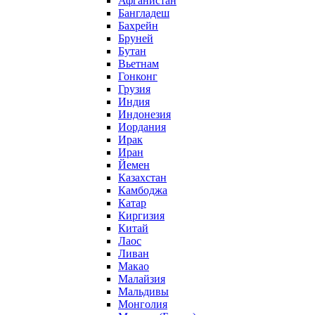
Афганистан
Бангладеш
Бахрейн
Бруней
Бутан
Вьетнам
Гонконг
Грузия
Индия
Индонезия
Иордания
Ирак
Иран
Йемен
Казахстан
Камбоджа
Катар
Киргизия
Китай
Лаос
Ливан
Макао
Малайзия
Мальдивы
Монголия