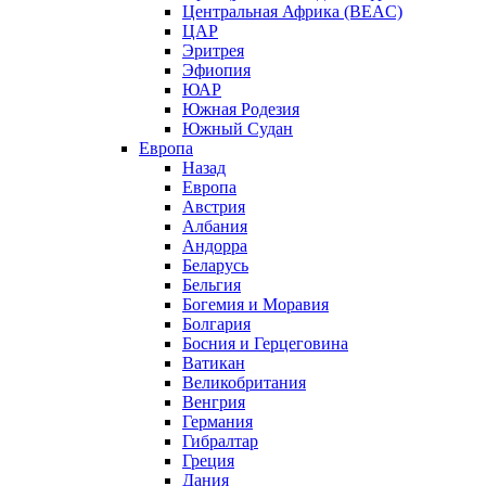
Центральная Африка (BEAC)
ЦАР
Эритрея
Эфиопия
ЮАР
Южная Родезия
Южный Судан
Европа
Назад
Европа
Австрия
Албания
Андорра
Беларусь
Бельгия
Богемия и Моравия
Болгария
Босния и Герцеговина
Ватикан
Великобритания
Венгрия
Германия
Гибралтар
Греция
Дания