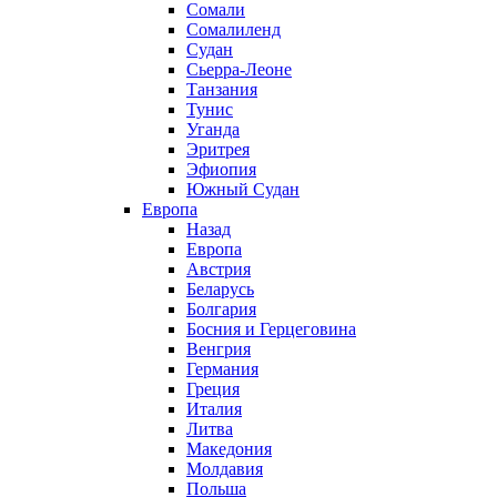
Сомали
Сомалиленд
Судан
Сьерра-Леоне
Танзания
Тунис
Уганда
Эритрея
Эфиопия
Южный Судан
Европа
Назад
Европа
Австрия
Беларусь
Болгария
Босния и Герцеговина
Венгрия
Германия
Греция
Италия
Литва
Македония
Молдавия
Польша