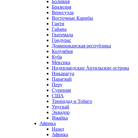
Боливия
Бразилия
Венесуэла
Восточные Карибы
Гаити
Гайана
Гватемала
Гондурас
Доминиканская республика
Колумбия
Куба
Мексика
Нидерландские Антильские острова
Никарагуа
Парагвай
Перу
Суринам
США
Тринидад и Тобаго
Уругвай
Эквадор
Ямайка
Африка
Назад
Африка