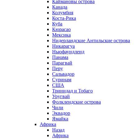
Каймановы острова
Канада
Колумбия
Коста-Рика
Куба
Кюрасао
Мексика
Нидерландские Антильские острова
Никарагуа
Ньюфаундленд
Панама
Парагвай
Перу
Сальвадор
Суринам
США
Тринидад и Тобаго
Уругвай
Фолклендские острова
Чили
Эквадор
Ямайка
Африка
Назад
Африка