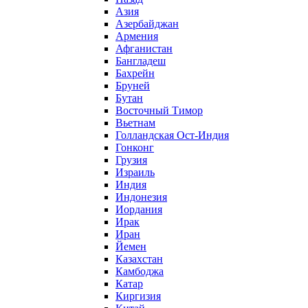
Азия
Азербайджан
Армения
Афганистан
Бангладеш
Бахрейн
Бруней
Бутан
Восточный Тимор
Вьетнам
Голландская Ост-Индия
Гонконг
Грузия
Израиль
Индия
Индонезия
Иордания
Ирак
Иран
Йемен
Казахстан
Камбоджа
Катар
Киргизия