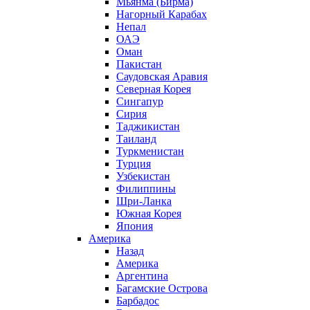
Мьянма (Бирма)
Нагорный Карабах
Непал
ОАЭ
Оман
Пакистан
Саудовская Аравия
Северная Корея
Сингапур
Сирия
Таджикистан
Таиланд
Туркменистан
Турция
Узбекистан
Филиппины
Шри-Ланка
Южная Корея
Япония
Америка
Назад
Америка
Аргентина
Багамские Острова
Барбадос