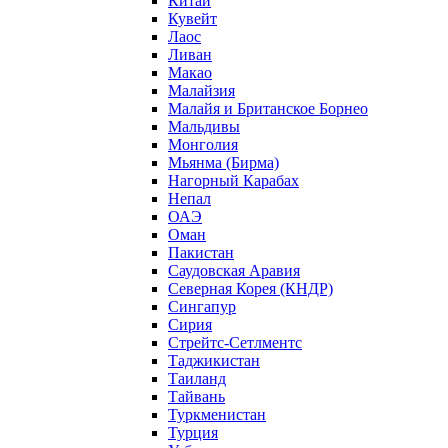
Китай
Кувейт
Лаос
Ливан
Макао
Малайзия
Малайя и Британское Борнео
Мальдивы
Монголия
Мьянма (Бирма)
Нагорный Карабах
Непал
ОАЭ
Оман
Пакистан
Саудовская Аравия
Северная Корея (КНДР)
Сингапур
Сирия
Стрейтс-Сетлментс
Таджикистан
Таиланд
Тайвань
Туркменистан
Турция