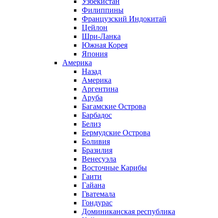
Узбекистан
Филиппины
Французский Индокитай
Цейлон
Шри-Ланка
Южная Корея
Япония
Америка
Назад
Америка
Аргентина
Аруба
Багамские Острова
Барбадос
Белиз
Бермудские Острова
Боливия
Бразилия
Венесуэла
Восточные Карибы
Гаити
Гайана
Гватемала
Гондурас
Доминиканская республика