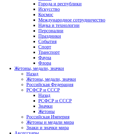
Города и республики
Искусство
Космос
Международное сотрудничество
Наука и технологии
Персоналии
Праздники
События
Спорт
Транспорт
Фауна
Флора
Жетоны, медали, значки
Назад
Жетоны, медали, значки
Российская Федерация
РСФСР и СССР
Назад
РСФСР и СССР
Значки
Жетоны
Российская Империя
Жетоны и медали мира
Знаки и значки мира
Аксессуары