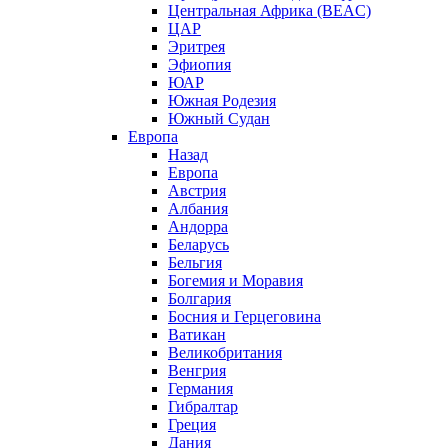
Центральная Африка (BEAC)
ЦАР
Эритрея
Эфиопия
ЮАР
Южная Родезия
Южный Судан
Европа
Назад
Европа
Австрия
Албания
Андорра
Беларусь
Бельгия
Богемия и Моравия
Болгария
Босния и Герцеговина
Ватикан
Великобритания
Венгрия
Германия
Гибралтар
Греция
Дания