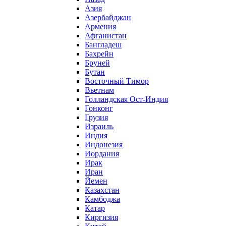
Азия
Азербайджан
Армения
Афганистан
Бангладеш
Бахрейн
Бруней
Бутан
Восточный Тимор
Вьетнам
Голландская Ост-Индия
Гонконг
Грузия
Израиль
Индия
Индонезия
Иордания
Ирак
Иран
Йемен
Казахстан
Камбоджа
Катар
Киргизия