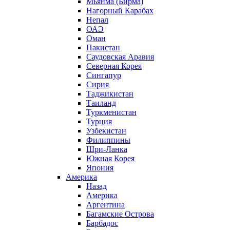
Мьянма (Бирма)
Нагорный Карабах
Непал
ОАЭ
Оман
Пакистан
Саудовская Аравия
Северная Корея
Сингапур
Сирия
Таджикистан
Таиланд
Туркменистан
Турция
Узбекистан
Филиппины
Шри-Ланка
Южная Корея
Япония
Америка
Назад
Америка
Аргентина
Багамские Острова
Барбадос