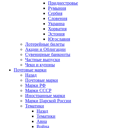
Приднестровье
Румыния
Сербия
Словения
Украина
Хорватия
Эстония
Югославия
Лотерейные билеты
Акции и Облигации
Сувенирные банкноты
Частные выпуски
Чеки и купоны
Почтовые марки
Назад
Почтовые марки
Марки РФ
Марки СССР
Иностранные марки
Марки Царской России
Тематики
Назад
Тематики
Авиа
Война