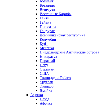
Боливия
Бразилия
Венесуэла
Восточные Карибы
Гаити
Гайана
Гватемала
Гондурас
Доминиканская республика
Колумбия
Куба
Мексика
Нидерландские Антильские острова
Никарагуа
Парагвай
Перу
Суринам
США
Тринидад и Тобаго
Уругвай
Эквадор
Ямайка
Африка
Назад
Африка