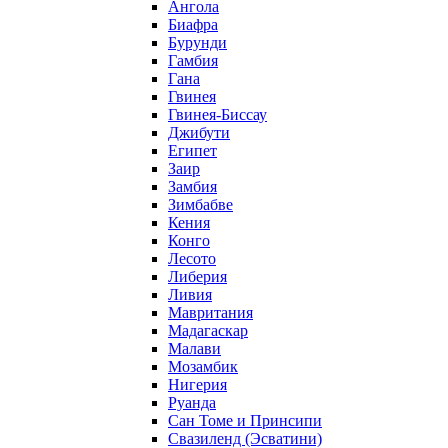
Ангола
Биафра
Бурунди
Гамбия
Гана
Гвинея
Гвинея-Биссау
Джибути
Египет
Заир
Замбия
Зимбабве
Кения
Конго
Лесото
Либерия
Ливия
Мавритания
Мадагаскар
Малави
Мозамбик
Нигерия
Руанда
Сан Томе и Принсипи
Свазиленд (Эсватини)