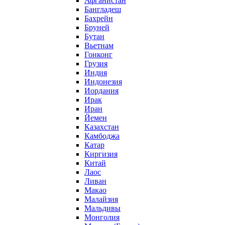
Афганистан
Бангладеш
Бахрейн
Бруней
Бутан
Вьетнам
Гонконг
Грузия
Индия
Индонезия
Иордания
Ирак
Иран
Йемен
Казахстан
Камбоджа
Катар
Киргизия
Китай
Лаос
Ливан
Макао
Малайзия
Мальдивы
Монголия