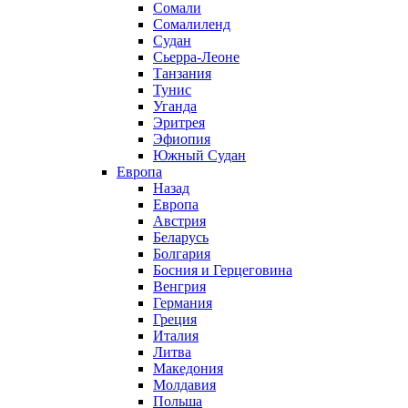
Сомали
Сомалиленд
Судан
Сьерра-Леоне
Танзания
Тунис
Уганда
Эритрея
Эфиопия
Южный Судан
Европа
Назад
Европа
Австрия
Беларусь
Болгария
Босния и Герцеговина
Венгрия
Германия
Греция
Италия
Литва
Македония
Молдавия
Польша