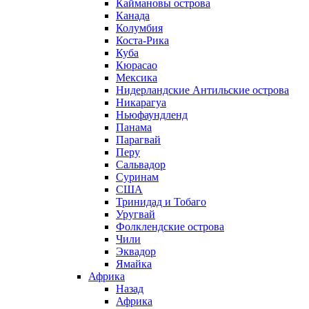
Каймановы острова
Канада
Колумбия
Коста-Рика
Куба
Кюрасао
Мексика
Нидерландские Антильские острова
Никарагуа
Ньюфаундленд
Панама
Парагвай
Перу
Сальвадор
Суринам
США
Тринидад и Тобаго
Уругвай
Фолклендские острова
Чили
Эквадор
Ямайка
Африка
Назад
Африка