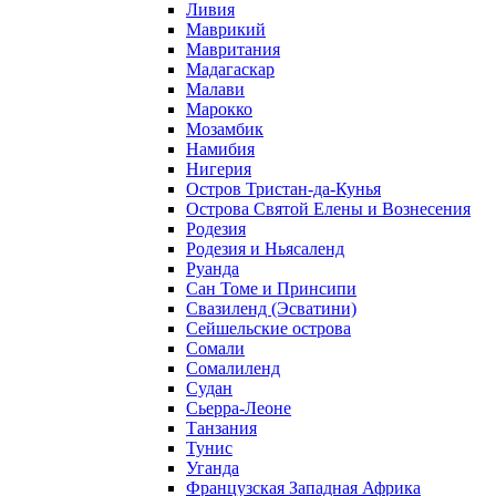
Ливия
Маврикий
Мавритания
Мадагаскар
Малави
Марокко
Мозамбик
Намибия
Нигерия
Остров Тристан-да-Кунья
Острова Святой Елены и Вознесения
Родезия
Родезия и Ньясаленд
Руанда
Сан Томе и Принсипи
Свазиленд (Эсватини)
Сейшельские острова
Сомали
Сомалиленд
Судан
Сьерра-Леоне
Танзания
Тунис
Уганда
Французская Западная Африка