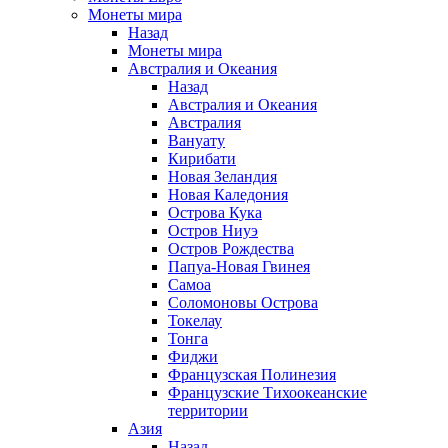
Монеты мира
Назад
Монеты мира
Австралия и Океания
Назад
Австралия и Океания
Австралия
Вануату
Кирибати
Новая Зеландия
Новая Каледония
Острова Кука
Остров Ниуэ
Остров Рождества
Папуа-Новая Гвинея
Самоа
Соломоновы Острова
Токелау
Тонга
Фиджи
Французская Полинезия
Французские Тихоокеанские
территории
Азия
Назад