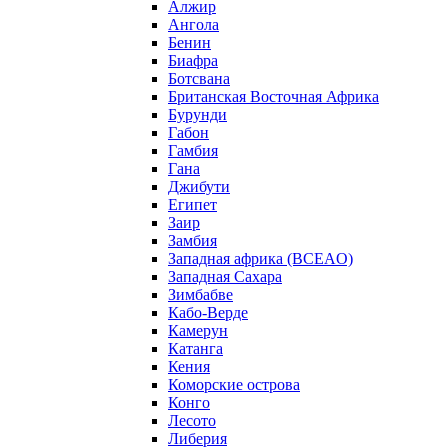
Алжир
Ангола
Бенин
Биафра
Ботсвана
Британская Восточная Африка
Бурунди
Габон
Гамбия
Гана
Джибути
Египет
Заир
Замбия
Западная африка (BCEAO)
Западная Сахара
Зимбабве
Кабо-Верде
Камерун
Катанга
Кения
Коморские острова
Конго
Лесото
Либерия