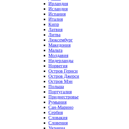
Ирландия
Исландия
Испания
Италия
Кипр
Латвия
Литва
Люксембург
Македония
Мальта
Молдавия
Нидерланды
Норвегия
Остров Гернси
Остров Джерси
Остров Мэн
Польша
Португалия
Приднестровье
Румыния
Сан-Марино
Сербия
Словакия
Словения
Украина