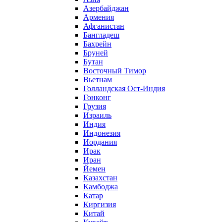
Азербайджан
Армения
Афганистан
Бангладеш
Бахрейн
Бруней
Бутан
Восточный Тимор
Вьетнам
Голландская Ост-Индия
Гонконг
Грузия
Израиль
Индия
Индонезия
Иордания
Ирак
Иран
Йемен
Казахстан
Камбоджа
Катар
Киргизия
Китай