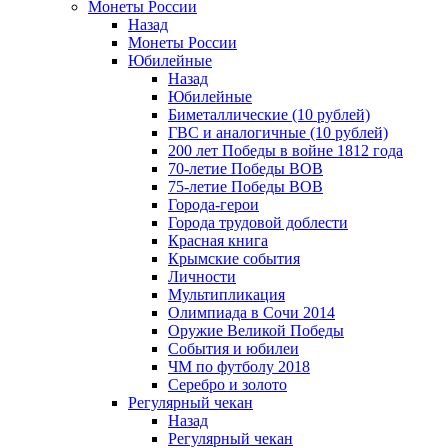
Монеты России
Назад
Монеты России
Юбилейные
Назад
Юбилейные
Биметаллические (10 рублей)
ГВС и аналогичные (10 рублей)
200 лет Победы в войне 1812 года
70-летие Победы ВОВ
75-летие Победы ВОВ
Города-герои
Города трудовой доблести
Красная книга
Крымские события
Личности
Мультипликация
Олимпиада в Сочи 2014
Оружие Великой Победы
События и юбилеи
ЧМ по футболу 2018
Серебро и золото
Регулярный чекан
Назад
Регулярный чекан