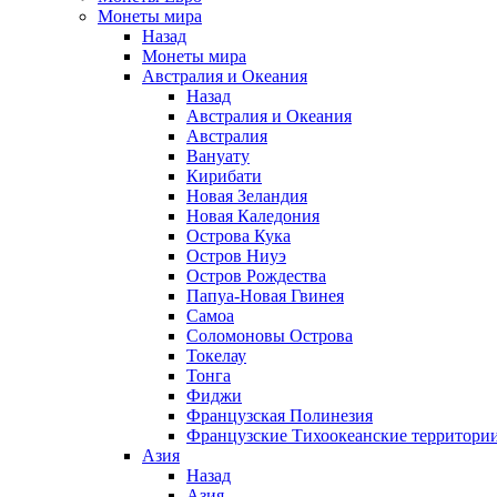
Монеты мира
Назад
Монеты мира
Австралия и Океания
Назад
Австралия и Океания
Австралия
Вануату
Кирибати
Новая Зеландия
Новая Каледония
Острова Кука
Остров Ниуэ
Остров Рождества
Папуа-Новая Гвинея
Самоа
Соломоновы Острова
Токелау
Тонга
Фиджи
Французская Полинезия
Французские Тихоокеанские территори
Азия
Назад
Азия