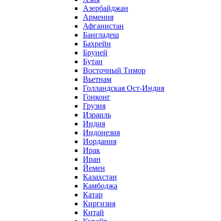
Азербайджан
Армения
Афганистан
Бангладеш
Бахрейн
Бруней
Бутан
Восточный Тимор
Вьетнам
Голландская Ост-Индия
Гонконг
Грузия
Израиль
Индия
Индонезия
Иордания
Ирак
Иран
Йемен
Казахстан
Камбоджа
Катар
Киргизия
Китай