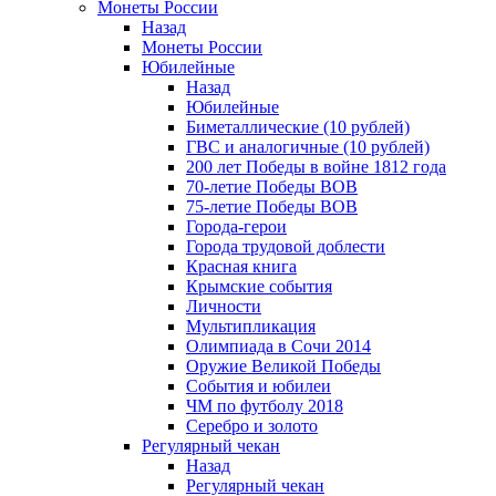
Монеты России
Назад
Монеты России
Юбилейные
Назад
Юбилейные
Биметаллические (10 рублей)
ГВС и аналогичные (10 рублей)
200 лет Победы в войне 1812 года
70-летие Победы ВОВ
75-летие Победы ВОВ
Города-герои
Города трудовой доблести
Красная книга
Крымские события
Личности
Мультипликация
Олимпиада в Сочи 2014
Оружие Великой Победы
События и юбилеи
ЧМ по футболу 2018
Серебро и золото
Регулярный чекан
Назад
Регулярный чекан