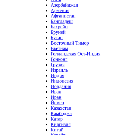
Азербайджан
Армения
Афганистан
Бангладеш
Бахрейн
Бруней
Бутан
Восточный Тимор
Вьетнам
Голландская Ост-Индия
Гонконг
Грузия
Израиль
Индия
Индонезия
Иордания
Ирак
Иран
Йемен
Казахстан
Камбоджа
Катар
Киргизия
Китай