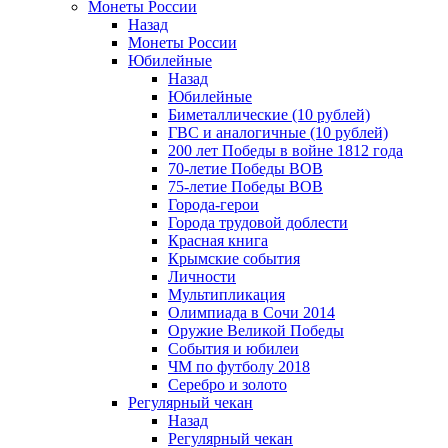
Монеты России
Назад
Монеты России
Юбилейные
Назад
Юбилейные
Биметаллические (10 рублей)
ГВС и аналогичные (10 рублей)
200 лет Победы в войне 1812 года
70-летие Победы ВОВ
75-летие Победы ВОВ
Города-герои
Города трудовой доблести
Красная книга
Крымские события
Личности
Мультипликация
Олимпиада в Сочи 2014
Оружие Великой Победы
События и юбилеи
ЧМ по футболу 2018
Серебро и золото
Регулярный чекан
Назад
Регулярный чекан