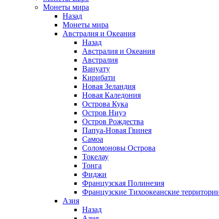
Монеты мира
Назад
Монеты мира
Австралия и Океания
Назад
Австралия и Океания
Австралия
Вануату
Кирибати
Новая Зеландия
Новая Каледония
Острова Кука
Остров Ниуэ
Остров Рождества
Папуа-Новая Гвинея
Самоа
Соломоновы Острова
Токелау
Тонга
Фиджи
Французская Полинезия
Французские Тихоокеанские территори
Азия
Назад
Азия