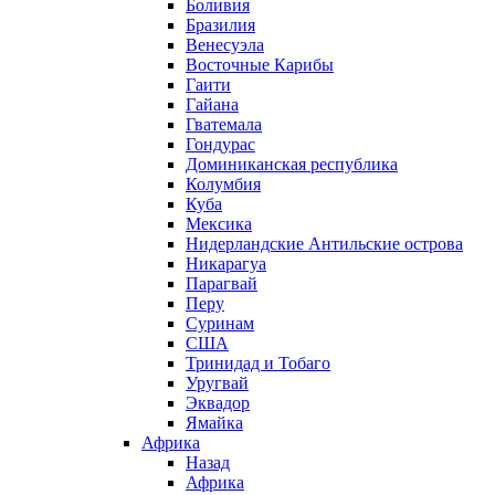
Боливия
Бразилия
Венесуэла
Восточные Карибы
Гаити
Гайана
Гватемала
Гондурас
Доминиканская республика
Колумбия
Куба
Мексика
Нидерландские Антильские острова
Никарагуа
Парагвай
Перу
Суринам
США
Тринидад и Тобаго
Уругвай
Эквадор
Ямайка
Африка
Назад
Африка