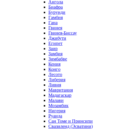
Ангола
Биафра
Бурунди
Гамбия
Гана
Гвинея
Гвинея-Биссау
Джибути
Египет
Заир
Замбия
Зимбабве
Кения
Конго
Лесото
Либерия
Ливия
Мавритания
Мадагаскар
Малави
Мозамбик
Нигерия
Руанда
Сан Томе и Принсипи
Свазиленд (Эсватини)