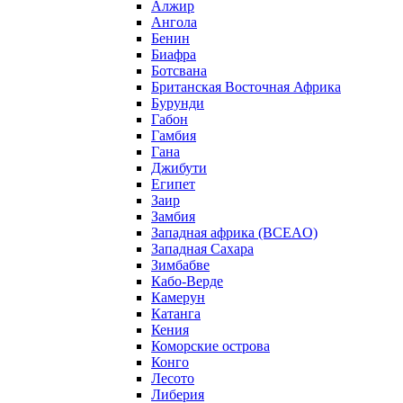
Алжир
Ангола
Бенин
Биафра
Ботсвана
Британская Восточная Африка
Бурунди
Габон
Гамбия
Гана
Джибути
Египет
Заир
Замбия
Западная африка (BCEAO)
Западная Сахара
Зимбабве
Кабо-Верде
Камерун
Катанга
Кения
Коморские острова
Конго
Лесото
Либерия