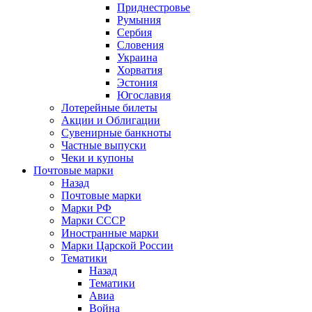
Приднестровье
Румыния
Сербия
Словения
Украина
Хорватия
Эстония
Югославия
Лотерейные билеты
Акции и Облигации
Сувенирные банкноты
Частные выпуски
Чеки и купоны
Почтовые марки
Назад
Почтовые марки
Марки РФ
Марки СССР
Иностранные марки
Марки Царской России
Тематики
Назад
Тематики
Авиа
Война