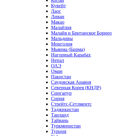
Китай
Кувейт
Лаос
Ливан
Макао
Малайзия
Малайя и Британское Борнео
Мальдивы
Монголия
Мьянма (Бирма)
Нагорный Карабах
Непал
ОАЭ
Оман
Пакистан
Саудовская Аравия
Северная Корея (КНДР)
Сингапур
Сирия
Стрейтс-Сетлментс
Таджикистан
Таиланд
Тайвань
Туркменистан
Турция