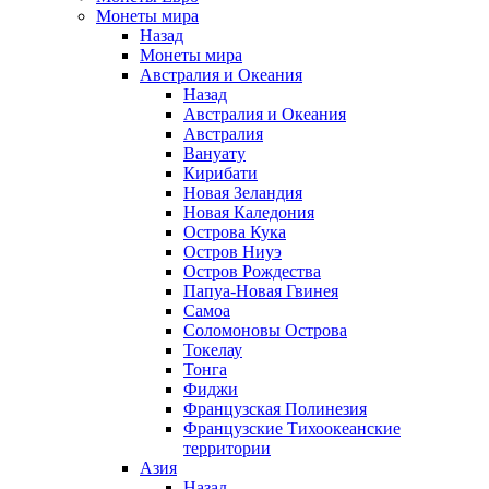
Монеты мира
Назад
Монеты мира
Австралия и Океания
Назад
Австралия и Океания
Австралия
Вануату
Кирибати
Новая Зеландия
Новая Каледония
Острова Кука
Остров Ниуэ
Остров Рождества
Папуа-Новая Гвинея
Самоа
Соломоновы Острова
Токелау
Тонга
Фиджи
Французская Полинезия
Французские Тихоокеанские
территории
Азия
Назад