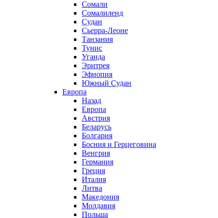
Сомали
Сомалиленд
Судан
Сьерра-Леоне
Танзания
Тунис
Уганда
Эритрея
Эфиопия
Южный Судан
Европа
Назад
Европа
Австрия
Беларусь
Болгария
Босния и Герцеговина
Венгрия
Германия
Греция
Италия
Литва
Македония
Молдавия
Польша