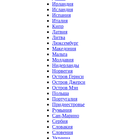
Ирландия
Исландия
Испания
Италия
Кипр
Латвия
Литва
Люксембург
Македония
Мальта
Молдавия
Нидерланды
Норвегия
Остров Гернси
Остров Джерси
Остров Мэн
Польша
Португалия
Приднестровье
Румыния
Сан-Марино
Сербия
Словакия
Словения
Украина