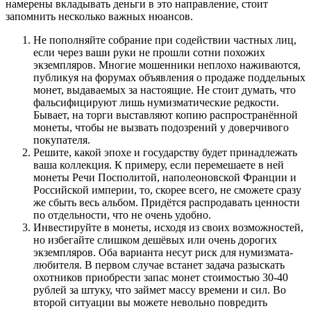
намерены вкладывать деньги в это направление, стоит
запомнить несколько важных нюансов.
Не пополняйте собрание при содействии частных лиц,
если через ваши руки не прошли сотни похожих
экземпляров. Многие мошенники неплохо наживаются,
публикуя на форумах объявления о продаже поддельных
монет, выдаваемых за настоящие. Не стоит думать, что
фальсифицируют лишь нумизматические редкости.
Бывает, на торги выставляют копию распространённой
монеты, чтобы не вызвать подозрений у доверчивого
покупателя.
Решите, какой эпохе и государству будет принадлежать
ваша коллекция. К примеру, если перемешаете в ней
монеты Речи Посполитой, наполеоновской Франции и
Российской империи, то, скорее всего, не сможете сразу
же сбыть весь альбом. Придётся распродавать ценности
по отдельности, что не очень удобно.
Инвестируйте в монеты, исходя из своих возможностей,
но избегайте слишком дешёвых или очень дорогих
экземпляров. Оба варианта несут риск для нумизмата-
любителя. В первом случае встанет задача разыскать
охотников приобрести запас монет стоимостью 30-40
рублей за штуку, что займет массу времени и сил. Во
второй ситуации вы можете невольно повредить