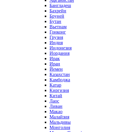
Афганистан
Бангладеш
Бахрейн
Бруней
Бутан
Вьетнам
Гонконг
Грузия
Индия
Индонезия
Иордания
Ирак
Иран
Йемен
Казахстан
Камбоджа
Катар
Киргизия
Китай
Лаос
Ливан
Макао
Малайзия
Мальдивы
Монголия