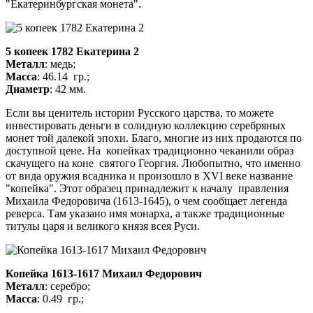
"Екатеринбургская монета".
5 копеек 1782 Екатерина 2
Металл
: медь;
Масса
: 46.14 гр.;
Диаметр
: 42 мм.
Если вы ценитель истории Русского царства, то можете
инвестировать деньги в солидную коллекцию серебряных
монет той далекой эпохи. Благо, многие из них продаются по
доступной цене. На копейках традиционно чеканили образ
скачущего на коне святого Георгия. Любопытно, что именно
от вида оружия всадника и произошло в XVI веке название
"копейка". Этот образец принадлежит к началу правления
Михаила Федоровича (1613-1645), о чем сообщает легенда
реверса. Там указано имя монарха, а также традиционные
титулы царя и великого князя всея Руси.
Копейка 1613-1617 Михаил Федорович
Металл
: серебро;
Масса
: 0.49 гр.;