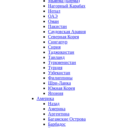
Мьянма (Бирма)
Нагорный Карабах
Непал
ОАЭ
Оман
Пакистан
Саудовская Аравия
Северная Корея
Сингапур
Сирия
Таджикистан
Таиланд
Туркменистан
Турция
Узбекистан
Филиппины
Шри-Ланка
Южная Корея
Япония
Америка
Назад
Америка
Аргентина
Багамские Острова
Барбадос