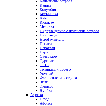
Каймановы острова
Канада
Колумбия
Коста-Рика
Куба
Кюрасао
Мексика
Нидерландские Антильские острова
Никарагуа
Ньюфаундленд
Панама
Парагвай
Перу
Сальвадор
Суринам
США
Тринидад и Тобаго
Уругвай
Фолклендские острова
Чили
Эквадор
Ямайка
Африка
Назад
Африка