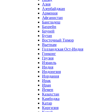
Азия
Азербайджан
Армения
Афганистан
Бангладеш
Бахрейн
Бруней
Бутан
Восточный Тимор
Вьетнам
Голландская Ост-Индия
Гонконг
Грузия
Израиль
Индия
Индонезия
Иордания
Ирак
Иран
Йемен
Казахстан
Камбоджа
Катар
Киргизия