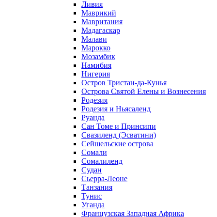
Ливия
Маврикий
Мавритания
Мадагаскар
Малави
Марокко
Мозамбик
Намибия
Нигерия
Остров Тристан-да-Кунья
Острова Святой Елены и Вознесения
Родезия
Родезия и Ньясаленд
Руанда
Сан Томе и Принсипи
Свазиленд (Эсватини)
Сейшельские острова
Сомали
Сомалиленд
Судан
Сьерра-Леоне
Танзания
Тунис
Уганда
Французская Западная Африка