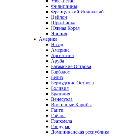
Узбекистан
Филиппины
Французский Индокитай
Цейлон
Шри-Ланка
Южная Корея
Япония
Америка
Назад
Америка
Аргентина
Аруба
Багамские Острова
Барбадос
Белиз
Бермудские Острова
Боливия
Бразилия
Венесуэла
Восточные Карибы
Гаити
Гайана
Гватемала
Гондурас
Доминиканская республика