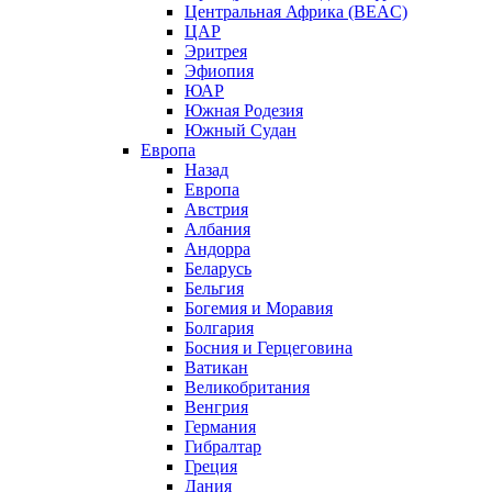
Центральная Африка (BEAC)
ЦАР
Эритрея
Эфиопия
ЮАР
Южная Родезия
Южный Судан
Европа
Назад
Европа
Австрия
Албания
Андорра
Беларусь
Бельгия
Богемия и Моравия
Болгария
Босния и Герцеговина
Ватикан
Великобритания
Венгрия
Германия
Гибралтар
Греция
Дания