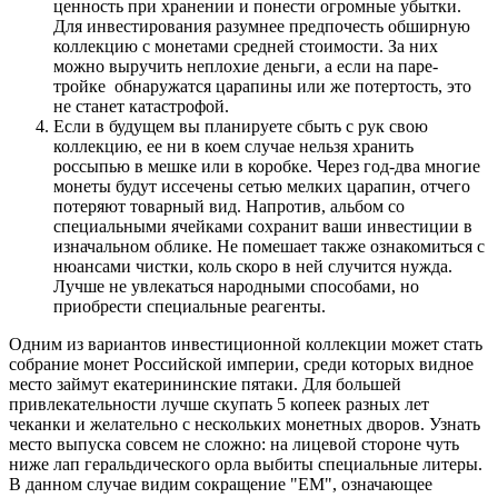
ценность при хранении и понести огромные убытки.
Для инвестирования разумнее предпочесть обширную
коллекцию с монетами средней стоимости. За них
можно выручить неплохие деньги, а если на паре-
тройке обнаружатся царапины или же потертость, это
не станет катастрофой.
Если в будущем вы планируете сбыть с рук свою
коллекцию, ее ни в коем случае нельзя хранить
россыпью в мешке или в коробке. Через год-два многие
монеты будут иссечены сетью мелких царапин, отчего
потеряют товарный вид. Напротив, альбом со
специальными ячейками сохранит ваши инвестиции в
изначальном облике. Не помешает также ознакомиться с
нюансами чистки, коль скоро в ней случится нужда.
Лучше не увлекаться народными способами, но
приобрести специальные реагенты.
Одним из вариантов инвестиционной коллекции может стать
собрание монет Российской империи, среди которых видное
место займут екатерининские пятаки. Для большей
привлекательности лучше скупать 5 копеек разных лет
чеканки и желательно с нескольких монетных дворов. Узнать
место выпуска совсем не сложно: на лицевой стороне чуть
ниже лап геральдического орла выбиты специальные литеры.
В данном случае видим сокращение "ЕМ", означающее