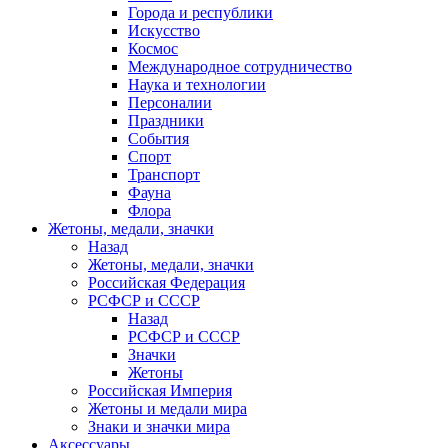
Города и республики
Искусство
Космос
Международное сотрудничество
Наука и технологии
Персоналии
Праздники
События
Спорт
Транспорт
Фауна
Флора
Жетоны, медали, значки
Назад
Жетоны, медали, значки
Российская Федерация
РСФСР и СССР
Назад
РСФСР и СССР
Значки
Жетоны
Российская Империя
Жетоны и медали мира
Знаки и значки мира
Аксессуары