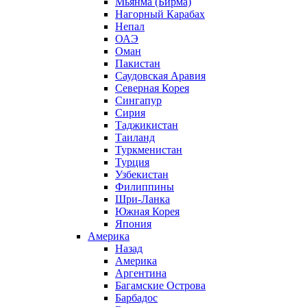
Мьянма (Бирма)
Нагорный Карабах
Непал
ОАЭ
Оман
Пакистан
Саудовская Аравия
Северная Корея
Сингапур
Сирия
Таджикистан
Таиланд
Туркменистан
Турция
Узбекистан
Филиппины
Шри-Ланка
Южная Корея
Япония
Америка
Назад
Америка
Аргентина
Багамские Острова
Барбадос