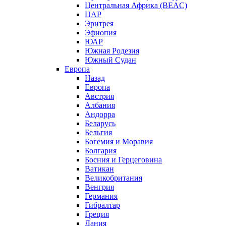
Центральная Африка (BEAC)
ЦАР
Эритрея
Эфиопия
ЮАР
Южная Родезия
Южный Судан
Европа
Назад
Европа
Австрия
Албания
Андорра
Беларусь
Бельгия
Богемия и Моравия
Болгария
Босния и Герцеговина
Ватикан
Великобритания
Венгрия
Германия
Гибралтар
Греция
Дания