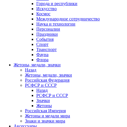
Города и республики
Искусство
Космос
Международное сотрудничество
Наука и технологии
Персоналии
Праздники
События
Спорт
Транспорт
Фауна
Флора
Жетоны, медали, значки
Назад
Жетоны, медали, значки
Российская Федерация
РСФСР и СССР
Назад
РСФСР и СССР
Значки
Жетоны
Российская Империя
Жетоны и медали мира
Знаки и значки мира
Аксессуары