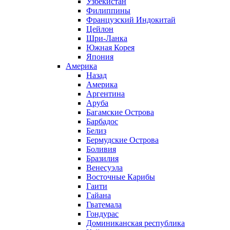
Узбекистан
Филиппины
Французский Индокитай
Цейлон
Шри-Ланка
Южная Корея
Япония
Америка
Назад
Америка
Аргентина
Аруба
Багамские Острова
Барбадос
Белиз
Бермудские Острова
Боливия
Бразилия
Венесуэла
Восточные Карибы
Гаити
Гайана
Гватемала
Гондурас
Доминиканская республика