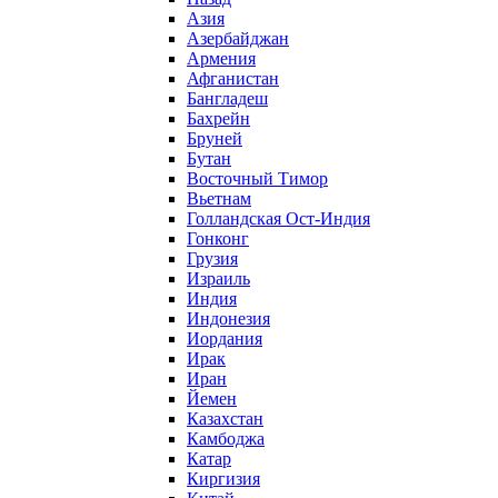
Азия
Азербайджан
Армения
Афганистан
Бангладеш
Бахрейн
Бруней
Бутан
Восточный Тимор
Вьетнам
Голландская Ост-Индия
Гонконг
Грузия
Израиль
Индия
Индонезия
Иордания
Ирак
Иран
Йемен
Казахстан
Камбоджа
Катар
Киргизия