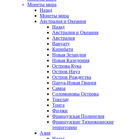
Монеты мира
Назад
Монеты мира
Австралия и Океания
Назад
Австралия и Океания
Австралия
Вануату
Кирибати
Новая Зеландия
Новая Каледония
Острова Кука
Остров Ниуэ
Остров Рождества
Папуа-Новая Гвинея
Самоа
Соломоновы Острова
Токелау
Тонга
Фиджи
Французская Полинезия
Французские Тихоокеанские
территории
Азия
Назад