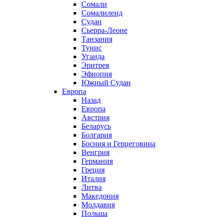
Сомали
Сомалиленд
Судан
Сьерра-Леоне
Танзания
Тунис
Уганда
Эритрея
Эфиопия
Южный Судан
Европа
Назад
Европа
Австрия
Беларусь
Болгария
Босния и Герцеговина
Венгрия
Германия
Греция
Италия
Литва
Македония
Молдавия
Польша