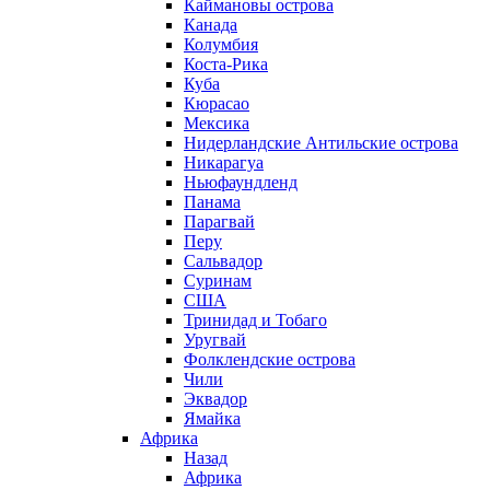
Каймановы острова
Канада
Колумбия
Коста-Рика
Куба
Кюрасао
Мексика
Нидерландские Антильские острова
Никарагуа
Ньюфаундленд
Панама
Парагвай
Перу
Сальвадор
Суринам
США
Тринидад и Тобаго
Уругвай
Фолклендские острова
Чили
Эквадор
Ямайка
Африка
Назад
Африка