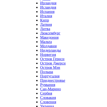
Ирландия
Исландия
Испания
Италия
Кипр
Латвия
Литва
Люксембург
Македония
Мальта
Молдавия
Нидерланды
Норвегия
Остров Гернси
Остров Джерси
Остров Мэн
Польша
Португалия
Приднестровье
Румыния
Сан-Марино
Сербия
Словакия
Словения
Украина