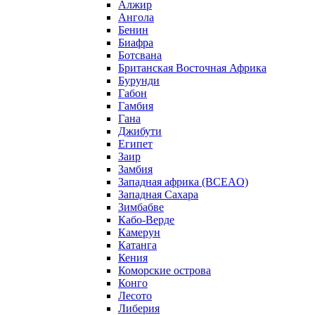
Алжир
Ангола
Бенин
Биафра
Ботсвана
Британская Восточная Африка
Бурунди
Габон
Гамбия
Гана
Джибути
Египет
Заир
Замбия
Западная африка (BCEAO)
Западная Сахара
Зимбабве
Кабо-Верде
Камерун
Катанга
Кения
Коморские острова
Конго
Лесото
Либерия