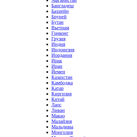
Афганистан
Бангладеш
Бахрейн
Бруней
Бутан
Вьетнам
Гонконг
Грузия
Индия
Индонезия
Иордания
Ирак
Иран
Йемен
Казахстан
Камбоджа
Катар
Киргизия
Китай
Лаос
Ливан
Макао
Малайзия
Мальдивы
Монголия