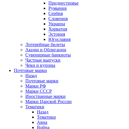
Приднестровье
Румыния
Сербия
Словения
Украина
Хорватия
Эстония
Югославия
Лотерейные билеты
Акции и Облигации
Сувенирные банкноты
Частные выпуски
Чеки и купоны
Почтовые марки
Назад
Почтовые марки
Марки РФ
Марки СССР
Иностранные марки
Марки Царской России
Тематики
Назад
Тематики
Авиа
Война