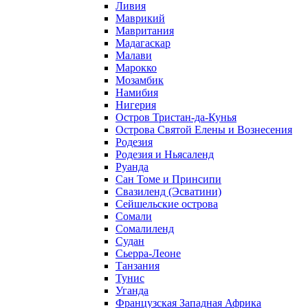
Ливия
Маврикий
Мавритания
Мадагаскар
Малави
Марокко
Мозамбик
Намибия
Нигерия
Остров Тристан-да-Кунья
Острова Святой Елены и Вознесения
Родезия
Родезия и Ньясаленд
Руанда
Сан Томе и Принсипи
Свазиленд (Эсватини)
Сейшельские острова
Сомали
Сомалиленд
Судан
Сьерра-Леоне
Танзания
Тунис
Уганда
Французская Западная Африка