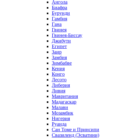
Ангола
Биафра
Бурунди
Гамбия
Гана
Гвинея
Гвинея-Биссау
Джибути
Египет
Заир
Замбия
Зимбабве
Кения
Конго
Лесото
Либерия
Ливия
Мавритания
Мадагаскар
Малави
Мозамбик
Нигерия
Руанда
Сан Томе и Принсипи
Свазиленд (Эсватини)