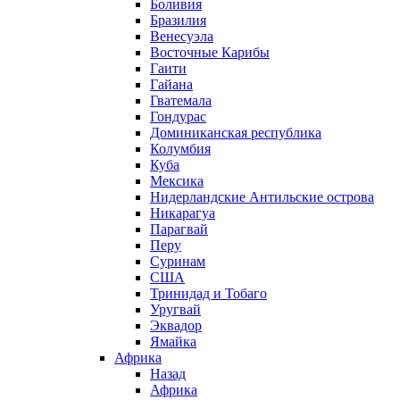
Боливия
Бразилия
Венесуэла
Восточные Карибы
Гаити
Гайана
Гватемала
Гондурас
Доминиканская республика
Колумбия
Куба
Мексика
Нидерландские Антильские острова
Никарагуа
Парагвай
Перу
Суринам
США
Тринидад и Тобаго
Уругвай
Эквадор
Ямайка
Африка
Назад
Африка