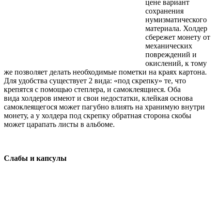
цене вариант
сохранения
нумизматического
материала. Холдер
сбережет монету от
механических
повреждений и
окислений, к тому
же позволяет делать необходимые пометки на краях картона.
Для удобства существует 2 вида: «под скрепку» те, что
крепятся с помощью
степлера
, и
самоклеящиеся.
Оба
вида
холдеров
имеют и свои недостатки, клейкая основа
самоклеящегося может пагубно влиять на хранимую внутри
монету, а у
холдера
под скрепку обратная сторона скобы
может царапать листы в альбоме.
Слабы и капсулы