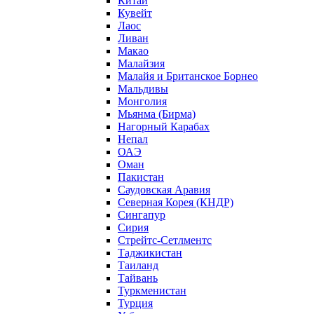
Китай
Кувейт
Лаос
Ливан
Макао
Малайзия
Малайя и Британское Борнео
Мальдивы
Монголия
Мьянма (Бирма)
Нагорный Карабах
Непал
ОАЭ
Оман
Пакистан
Саудовская Аравия
Северная Корея (КНДР)
Сингапур
Сирия
Стрейтс-Сетлментс
Таджикистан
Таиланд
Тайвань
Туркменистан
Турция