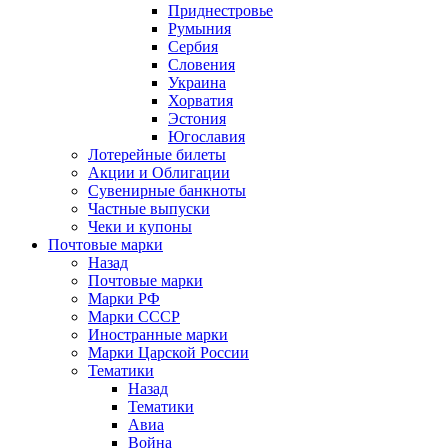
Приднестровье
Румыния
Сербия
Словения
Украина
Хорватия
Эстония
Югославия
Лотерейные билеты
Акции и Облигации
Сувенирные банкноты
Частные выпуски
Чеки и купоны
Почтовые марки
Назад
Почтовые марки
Марки РФ
Марки СССР
Иностранные марки
Марки Царской России
Тематики
Назад
Тематики
Авиа
Война