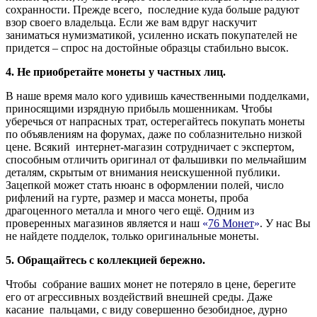
сохранности. Прежде всего, последние куда больше радуют
взор своего владельца. Если же вам вдруг наскучит
заниматься нумизматикой, усиленно искать покупателей не
придется – спрос на достойные образцы стабильно высок.
4. Не приобретайте монеты у частных лиц.
В наше время мало кого удивишь качественными подделками,
приносящими изрядную прибыль мошенникам. Чтобы
уберечься от напрасных трат, остерегайтесь покупать монеты
по объявлениям на форумах, даже по соблазнительно низкой
цене. Всякий интернет-магазин сотрудничает с экспертом,
способным отличить оригинал от фальшивки по мельчайшим
деталям, скрытым от внимания неискушенной публики.
Зацепкой может стать нюанс в оформлении полей, число
рифлений на гурте, размер и масса монеты, проба
драгоценного металла и много чего ещё. Одним из
проверенных магазинов является и наш
«
76 Монет
»
. У нас Вы
не найдете подделок, только оригинальные монеты.
5. Обращайтесь с коллекцией бережно.
Чтобы собрание ваших монет не потеряло в цене, берегите
его от агрессивных воздействий внешней среды. Даже
касание пальцами, с виду совершенно безобидное, дурно