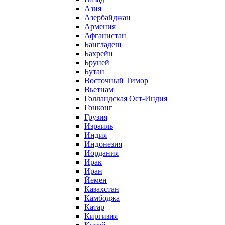
Азия
Азербайджан
Армения
Афганистан
Бангладеш
Бахрейн
Бруней
Бутан
Восточный Тимор
Вьетнам
Голландская Ост-Индия
Гонконг
Грузия
Израиль
Индия
Индонезия
Иордания
Ирак
Иран
Йемен
Казахстан
Камбоджа
Катар
Киргизия