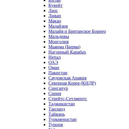
Китай
Кувейт
Лаос
Ливан
Макао
Малайзия
Малайя и Британское Борнео
Мальдивы
Монголия
Мьянма (Бирма)
Нагорный Карабах
Непал
ОАЭ
Оман
Пакистан
Саудовская Аравия
Северная Корея (КНДР)
Сингапур
Сирия
Стрейтс-Сетлментс
Таджикистан
Таиланд
Тайвань
Туркменистан
Турция