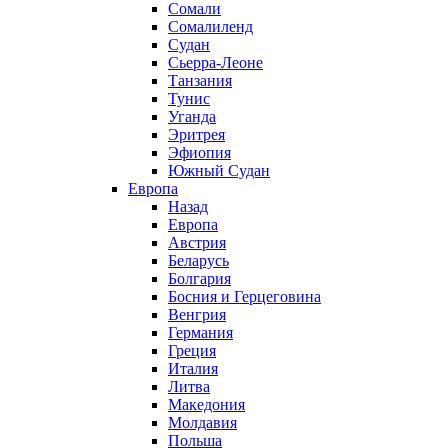
Сомали
Сомалиленд
Судан
Сьерра-Леоне
Танзания
Тунис
Уганда
Эритрея
Эфиопия
Южный Судан
Европа
Назад
Европа
Австрия
Беларусь
Болгария
Босния и Герцеговина
Венгрия
Германия
Греция
Италия
Литва
Македония
Молдавия
Польша