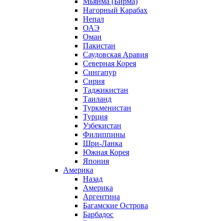
Мьянма (Бирма)
Нагорный Карабах
Непал
ОАЭ
Оман
Пакистан
Саудовская Аравия
Северная Корея
Сингапур
Сирия
Таджикистан
Таиланд
Туркменистан
Турция
Узбекистан
Филиппины
Шри-Ланка
Южная Корея
Япония
Америка
Назад
Америка
Аргентина
Багамские Острова
Барбадос