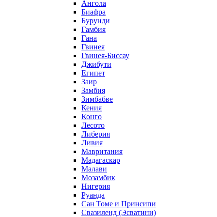
Ангола
Биафра
Бурунди
Гамбия
Гана
Гвинея
Гвинея-Биссау
Джибути
Египет
Заир
Замбия
Зимбабве
Кения
Конго
Лесото
Либерия
Ливия
Мавритания
Мадагаскар
Малави
Мозамбик
Нигерия
Руанда
Сан Томе и Принсипи
Свазиленд (Эсватини)