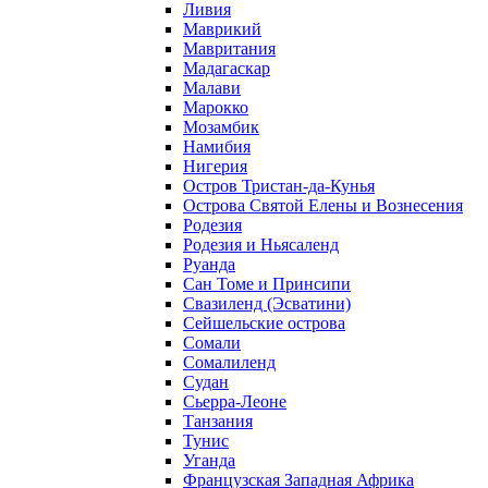
Ливия
Маврикий
Мавритания
Мадагаскар
Малави
Марокко
Мозамбик
Намибия
Нигерия
Остров Тристан-да-Кунья
Острова Святой Елены и Вознесения
Родезия
Родезия и Ньясаленд
Руанда
Сан Томе и Принсипи
Свазиленд (Эсватини)
Сейшельские острова
Сомали
Сомалиленд
Судан
Сьерра-Леоне
Танзания
Тунис
Уганда
Французская Западная Африка