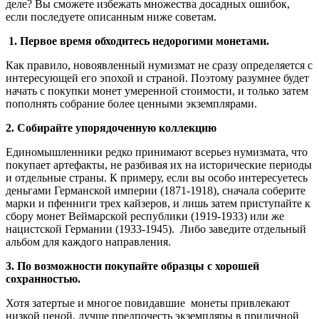
деле? Вы сможете избежать множества досадных ошибок,
если последуете описанным ниже советам.
1.
Первое время обходитесь недорогими монетами.
Как правило, новоявленный нумизмат не сразу определяется с
интересующей его эпохой и страной. Поэтому разумнее будет
начать с покупки монет умеренной стоимости, и только затем
пополнять собрание более ценными экземплярами.
2. Собирайте упорядоченную коллекцию
Единомышленники редко принимают всерьез нумизмата, что
покупает артефакты, не разбивая их на исторические периоды
и отдельные страны. К примеру, если вы особо интересуетесь
деньгами Германской империи (1871-1918), сначала соберите
марки и пфенниги трех кайзеров, и лишь затем приступайте к
сбору монет Веймарской республики (1919-1933) или же
нацистской Германии (1933-1945). Либо заведите отдельный
альбом для каждого направления.
3. По возможности покупайте образцы с хорошей
сохранностью.
Хотя затертые и многое повидавшие монеты привлекают
низкой ценой, лучше предпочесть экземпляры в приличной