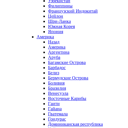
Узбекистан
Филиппины
Французский Индокитай
Цейлон
Шри-Ланка
Южная Корея
Япония
Америка
Назад
Америка
Аргентина
Аруба
Багамские Острова
Барбадос
Белиз
Бермудские Острова
Боливия
Бразилия
Венесуэла
Восточные Карибы
Гаити
Гайана
Гватемала
Гондурас
Доминиканская республика