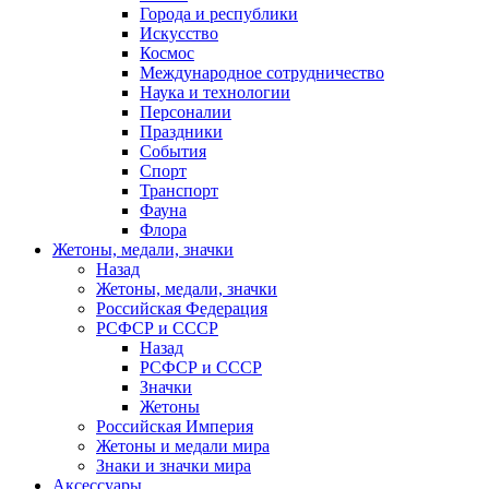
Города и республики
Искусство
Космос
Международное сотрудничество
Наука и технологии
Персоналии
Праздники
События
Спорт
Транспорт
Фауна
Флора
Жетоны, медали, значки
Назад
Жетоны, медали, значки
Российская Федерация
РСФСР и СССР
Назад
РСФСР и СССР
Значки
Жетоны
Российская Империя
Жетоны и медали мира
Знаки и значки мира
Аксессуары