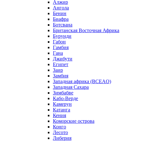
Алжир
Ангола
Бенин
Биафра
Ботсвана
Британская Восточная Африка
Бурунди
Габон
Гамбия
Гана
Джибути
Египет
Заир
Замбия
Западная африка (BCEAO)
Западная Сахара
Зимбабве
Кабо-Верде
Камерун
Катанга
Кения
Коморские острова
Конго
Лесото
Либерия