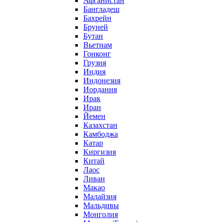
Афганистан
Бангладеш
Бахрейн
Бруней
Бутан
Вьетнам
Гонконг
Грузия
Индия
Индонезия
Иордания
Ирак
Иран
Йемен
Казахстан
Камбоджа
Катар
Киргизия
Китай
Лаос
Ливан
Макао
Малайзия
Мальдивы
Монголия