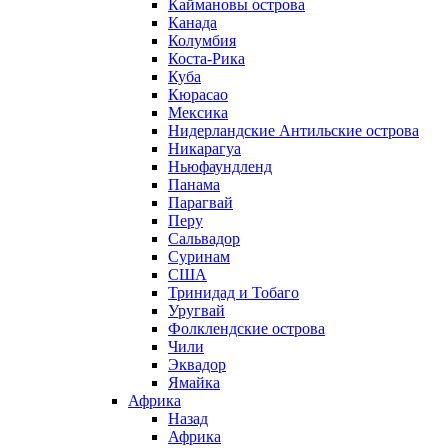
Каймановы острова
Канада
Колумбия
Коста-Рика
Куба
Кюрасао
Мексика
Нидерландские Антильские острова
Никарагуа
Ньюфаундленд
Панама
Парагвай
Перу
Сальвадор
Суринам
США
Тринидад и Тобаго
Уругвай
Фолклендские острова
Чили
Эквадор
Ямайка
Африка
Назад
Африка