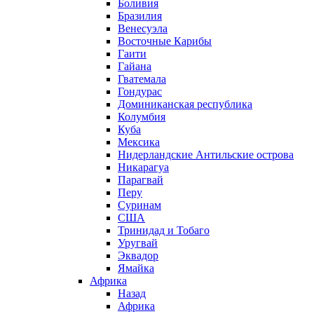
Боливия
Бразилия
Венесуэла
Восточные Карибы
Гаити
Гайана
Гватемала
Гондурас
Доминиканская республика
Колумбия
Куба
Мексика
Нидерландские Антильские острова
Никарагуа
Парагвай
Перу
Суринам
США
Тринидад и Тобаго
Уругвай
Эквадор
Ямайка
Африка
Назад
Африка