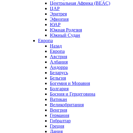
Центральная Африка (BEAC)
ЦАР
Эритрея
Эфиопия
ЮАР
Южная Родезия
Южный Судан
Европа
Назад
Европа
Австрия
Албания
Андорра
Беларусь
Бельгия
Богемия и Моравия
Болгария
Босния и Герцеговина
Ватикан
Великобритания
Венгрия
Германия
Гибралтар
Греция
Дания