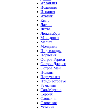
Ирландия
Исландия
Испания
Италия
Кипр
Латвия
Литва
Люксембург
Македония
Мальта
Молдавия
Нидерланды
Норвегия
Остров Гернси
Остров Джерси
Остров Мэн
Польша
Португалия
Приднестровье
Румыния
Сан-Марино
Сербия
Словакия
Словения
Украина