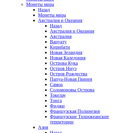
Монеты мира
Назад
Монеты мира
Австралия и Океания
Назад
Австралия и Океания
Австралия
Вануату
Кирибати
Новая Зеландия
Новая Каледония
Острова Кука
Остров Ниуэ
Остров Рождества
Папуа-Новая Гвинея
Самоа
Соломоновы Острова
Токелау
Тонга
Фиджи
Французская Полинезия
Французские Тихоокеанские
территории
Азия
Назад