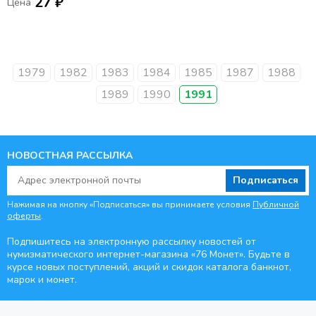
27 ₽
Цена
1979
1982
1983
1984
1985
1987
1988
1989
1990
1991
НОВОСТНАЯ РАССЫЛКА
Подписаться
Нажимая на кнопку «Подписаться» вы принимаете условия
Публичной
оферты
.
Подпишитесь на электронную рассылку новостей от
нумизматического интернет-магазина
«76 Монет». Будьте
в
курсе новых поступлений, акций и скидок каталога банкнот,
марок и монет.