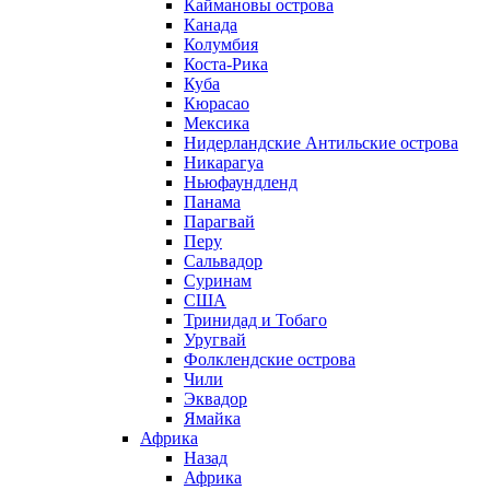
Каймановы острова
Канада
Колумбия
Коста-Рика
Куба
Кюрасао
Мексика
Нидерландские Антильские острова
Никарагуа
Ньюфаундленд
Панама
Парагвай
Перу
Сальвадор
Суринам
США
Тринидад и Тобаго
Уругвай
Фолклендские острова
Чили
Эквадор
Ямайка
Африка
Назад
Африка