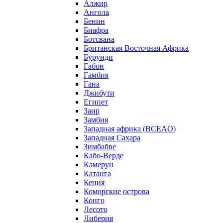
Алжир
Ангола
Бенин
Биафра
Ботсвана
Британская Восточная Африка
Бурунди
Габон
Гамбия
Гана
Джибути
Египет
Заир
Замбия
Западная африка (BCEAO)
Западная Сахара
Зимбабве
Кабо-Верде
Камерун
Катанга
Кения
Коморские острова
Конго
Лесото
Либерия