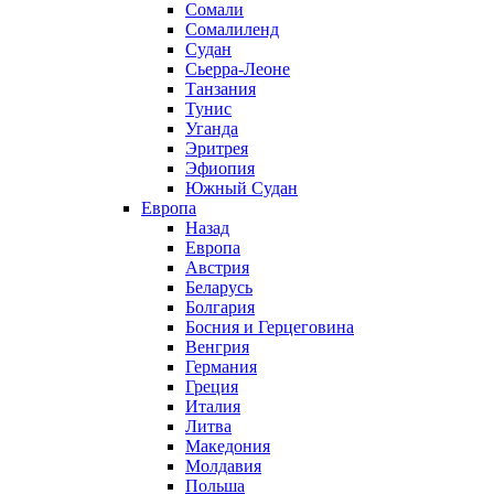
Сомали
Сомалиленд
Судан
Сьерра-Леоне
Танзания
Тунис
Уганда
Эритрея
Эфиопия
Южный Судан
Европа
Назад
Европа
Австрия
Беларусь
Болгария
Босния и Герцеговина
Венгрия
Германия
Греция
Италия
Литва
Македония
Молдавия
Польша