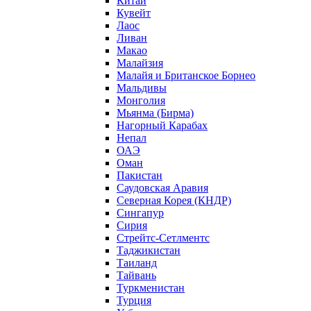
Китай
Кувейт
Лаос
Ливан
Макао
Малайзия
Малайя и Британское Борнео
Мальдивы
Монголия
Мьянма (Бирма)
Нагорный Карабах
Непал
ОАЭ
Оман
Пакистан
Саудовская Аравия
Северная Корея (КНДР)
Сингапур
Сирия
Стрейтс-Сетлментс
Таджикистан
Таиланд
Тайвань
Туркменистан
Турция