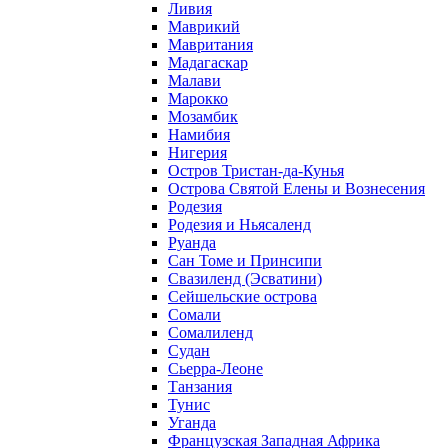
Ливия
Маврикий
Мавритания
Мадагаскар
Малави
Марокко
Мозамбик
Намибия
Нигерия
Остров Тристан-да-Кунья
Острова Святой Елены и Вознесения
Родезия
Родезия и Ньясаленд
Руанда
Сан Томе и Принсипи
Свазиленд (Эсватини)
Сейшельские острова
Сомали
Сомалиленд
Судан
Сьерра-Леоне
Танзания
Тунис
Уганда
Французская Западная Африка