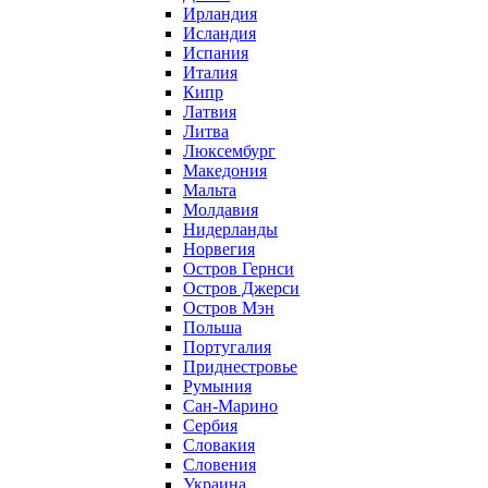
Ирландия
Исландия
Испания
Италия
Кипр
Латвия
Литва
Люксембург
Македония
Мальта
Молдавия
Нидерланды
Норвегия
Остров Гернси
Остров Джерси
Остров Мэн
Польша
Португалия
Приднестровье
Румыния
Сан-Марино
Сербия
Словакия
Словения
Украина