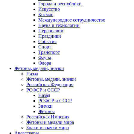
Города и республики
Искусство
Космос
Международное сотрудничество
Наука и технологии
Персоналии
Праздники
События
Спорт
Транспорт
Фауна
Флора
Жетоны, медали, значки
Назад
Жетоны, медали, значки
Российская Федерация
РСФСР и СССР
Назад
РСФСР и СССР
Значки
Жетоны
Российская Империя
Жетоны и медали мира
Знаки и значки мира
Аксессуары