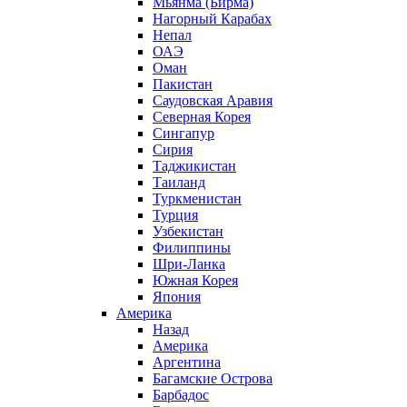
Мьянма (Бирма)
Нагорный Карабах
Непал
ОАЭ
Оман
Пакистан
Саудовская Аравия
Северная Корея
Сингапур
Сирия
Таджикистан
Таиланд
Туркменистан
Турция
Узбекистан
Филиппины
Шри-Ланка
Южная Корея
Япония
Америка
Назад
Америка
Аргентина
Багамские Острова
Барбадос