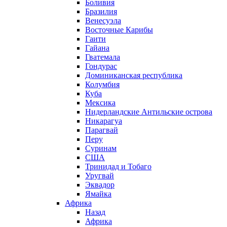
Боливия
Бразилия
Венесуэла
Восточные Карибы
Гаити
Гайана
Гватемала
Гондурас
Доминиканская республика
Колумбия
Куба
Мексика
Нидерландские Антильские острова
Никарагуа
Парагвай
Перу
Суринам
США
Тринидад и Тобаго
Уругвай
Эквадор
Ямайка
Африка
Назад
Африка