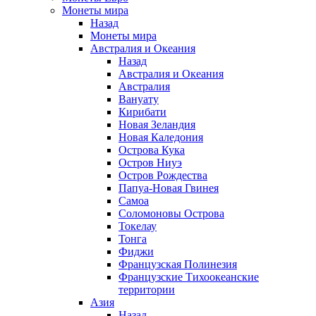
Монеты мира
Назад
Монеты мира
Австралия и Океания
Назад
Австралия и Океания
Австралия
Вануату
Кирибати
Новая Зеландия
Новая Каледония
Острова Кука
Остров Ниуэ
Остров Рождества
Папуа-Новая Гвинея
Самоа
Соломоновы Острова
Токелау
Тонга
Фиджи
Французская Полинезия
Французские Тихоокеанские
территории
Азия
Назад