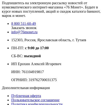
Подпишитесь на электронную рассылку новостей от
нумизматического интернет-магазина
«76 Монет». Будьте
в
курсе новых поступлений, акций и скидок каталога банкнот,
марок и монет.
8 800 511-60-49
Заказать звонок
info@76monet.ru
152303
,
Россия
,
Ярославская область
, г. Тутаев
ПН-ПТ:
с 9:00 до 17:00
СБ-ВС:
выходной
ИП Ерохин Алексей Игоревич
ИНН: 761104919817
ОГРНИП: 319762700031375
Дополнительная информация
Публичная оферта
Пользовательское соглашение
Политика конфиденциальности