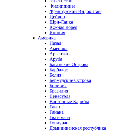
Узбекистан
Филиппины
Французский Индокитай
Цейлон
Шри-Ланка
Южная Корея
Япония
Америка
Назад
Америка
Аргентина
Аруба
Багамские Острова
Барбадос
Белиз
Бермудские Острова
Боливия
Бразилия
Венесуэла
Восточные Карибы
Гаити
Гайана
Гватемала
Гондурас
Доминиканская республика