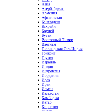
Азия
Азербайджан
Армения
Афганистан
Бангладеш
Бахрейн
Бруней
Бутан
Восточный Тимор
Вьетнам
Голландская Ост-Индия
Гонконг
Грузия
Израиль
Индия
Индонезия
Иордания
Ирак
Иран
Йемен
Казахстан
Камбоджа
Катар
Киргизия