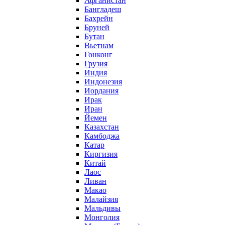
Афганистан
Бангладеш
Бахрейн
Бруней
Бутан
Вьетнам
Гонконг
Грузия
Индия
Индонезия
Иордания
Ирак
Иран
Йемен
Казахстан
Камбоджа
Катар
Киргизия
Китай
Лаос
Ливан
Макао
Малайзия
Мальдивы
Монголия