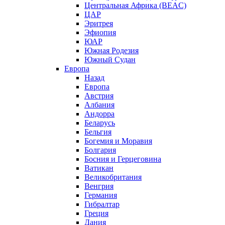
Центральная Африка (BEAC)
ЦАР
Эритрея
Эфиопия
ЮАР
Южная Родезия
Южный Судан
Европа
Назад
Европа
Австрия
Албания
Андорра
Беларусь
Бельгия
Богемия и Моравия
Болгария
Босния и Герцеговина
Ватикан
Великобритания
Венгрия
Германия
Гибралтар
Греция
Дания