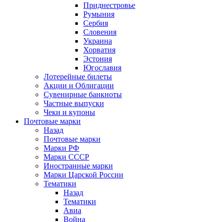
Приднестровье
Румыния
Сербия
Словения
Украина
Хорватия
Эстония
Югославия
Лотерейные билеты
Акции и Облигации
Сувенирные банкноты
Частные выпуски
Чеки и купоны
Почтовые марки
Назад
Почтовые марки
Марки РФ
Марки СССР
Иностранные марки
Марки Царской России
Тематики
Назад
Тематики
Авиа
Война