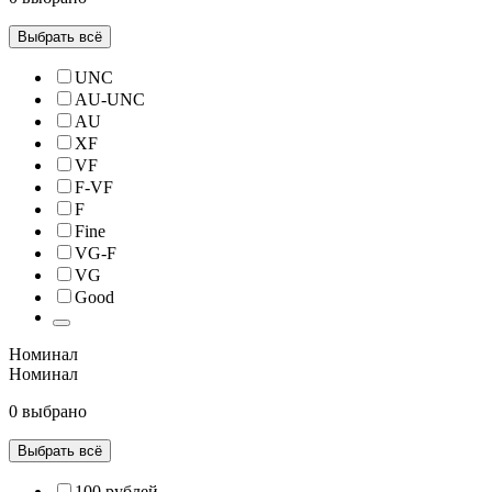
Выбрать всё
UNC
AU-UNC
AU
XF
VF
F-VF
F
Fine
VG-F
VG
Good
Номинал
Номинал
0 выбрано
Выбрать всё
100 рублей