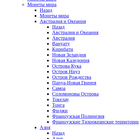
Монеты мира
Назад
Монеты мира
Австралия и Океания
Назад
Австралия и Океания
Австралия
Вануату
Кирибати
Новая Зеландия
Новая Каледония
Острова Кука
Остров Ниуэ
Остров Рождества
Папуа-Новая Гвинея
Самоа
Соломоновы Острова
Токелау
Тонга
Фиджи
Французская Полинезия
Французские Тихоокеанские территори
Азия
Назад
Азия