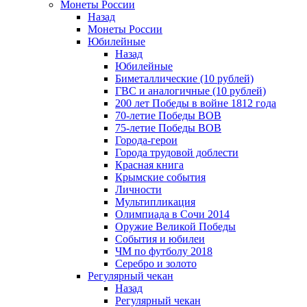
Монеты России
Назад
Монеты России
Юбилейные
Назад
Юбилейные
Биметаллические (10 рублей)
ГВС и аналогичные (10 рублей)
200 лет Победы в войне 1812 года
70-летие Победы ВОВ
75-летие Победы ВОВ
Города-герои
Города трудовой доблести
Красная книга
Крымские события
Личности
Мультипликация
Олимпиада в Сочи 2014
Оружие Великой Победы
События и юбилеи
ЧМ по футболу 2018
Серебро и золото
Регулярный чекан
Назад
Регулярный чекан