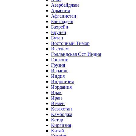
Азербайджан
Армения
Афганистан
Бангладеш
Бахрейн
Бруней
Бутан
Восточный Тимор
Вьетнам
Голландская Ост-Индия
Гонконг
Грузия
Израиль
Индия
Индонезия
Иордания
Ирак
Иран
Йемен
Казахстан
Камбоджа
Катар
Киргизия
Китай