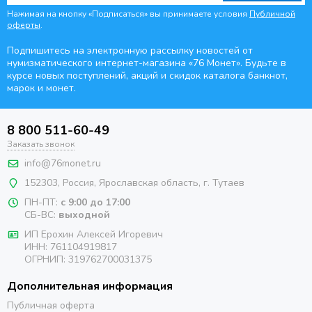
Нажимая на кнопку «Подписаться» вы принимаете условия
Публичной
оферты
.
Подпишитесь на электронную рассылку новостей от
нумизматического интернет-магазина
«76 Монет». Будьте
в
курсе новых поступлений, акций и скидок каталога банкнот,
марок и монет.
8 800 511-60-49
Заказать звонок
info@76monet.ru
152303
,
Россия
,
Ярославская область
, г. Тутаев
ПН-ПТ:
с 9:00 до 17:00
СБ-ВС:
выходной
ИП Ерохин Алексей Игоревич
ИНН: 761104919817
ОГРНИП: 319762700031375
Дополнительная информация
Публичная оферта