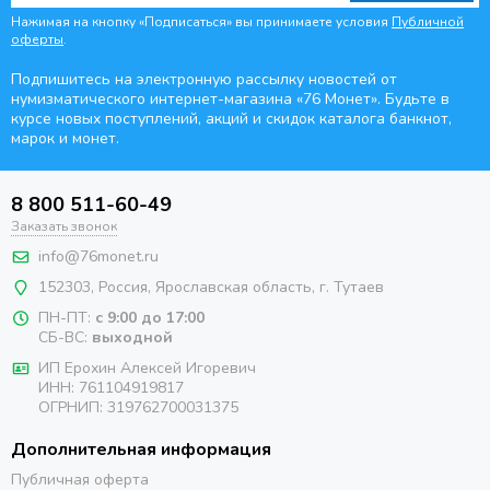
Нажимая на кнопку «Подписаться» вы принимаете условия
Публичной
оферты
.
Подпишитесь на электронную рассылку новостей от
нумизматического интернет-магазина
«76 Монет». Будьте
в
курсе новых поступлений, акций и скидок каталога банкнот,
марок и монет.
8 800 511-60-49
Заказать звонок
info@76monet.ru
152303
,
Россия
,
Ярославская область
, г. Тутаев
ПН-ПТ:
с 9:00 до 17:00
СБ-ВС:
выходной
ИП Ерохин Алексей Игоревич
ИНН: 761104919817
ОГРНИП: 319762700031375
Дополнительная информация
Публичная оферта