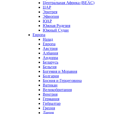
Центральная Африка (BEAC)
ЦАР
Эритрея
Эфиопия
ЮАР
Южная Родезия
Южный Судан
Европа
Назад
Европа
Австрия
Албания
Андорра
Беларусь
Бельгия
Богемия и Моравия
Болгария
Босния и Герцеговина
Ватикан
Великобритания
Венгрия
Германия
Гибралтар
Греция
Дания