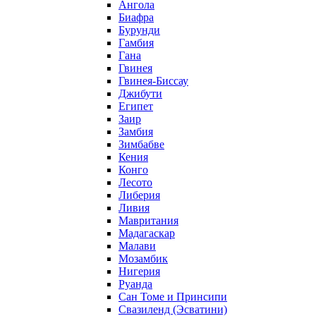
Ангола
Биафра
Бурунди
Гамбия
Гана
Гвинея
Гвинея-Биссау
Джибути
Египет
Заир
Замбия
Зимбабве
Кения
Конго
Лесото
Либерия
Ливия
Мавритания
Мадагаскар
Малави
Мозамбик
Нигерия
Руанда
Сан Томе и Принсипи
Свазиленд (Эсватини)