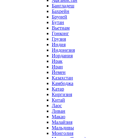
Афганистан
Бангладеш
Бахрейн
Бруней
Бутан
Вьетнам
Гонконг
Грузия
Индия
Индонезия
Иордания
Ирак
Иран
Йемен
Казахстан
Камбоджа
Катар
Киргизия
Китай
Лаос
Ливан
Макао
Малайзия
Мальдивы
Монголия