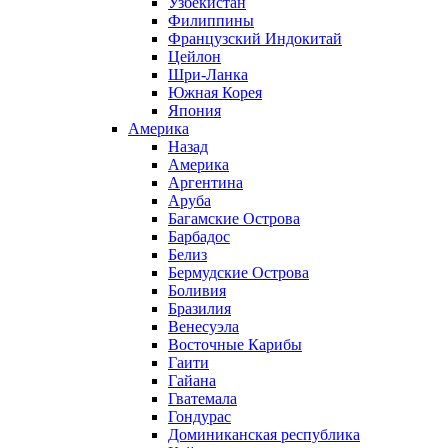
Узбекистан
Филиппины
Французский Индокитай
Цейлон
Шри-Ланка
Южная Корея
Япония
Америка
Назад
Америка
Аргентина
Аруба
Багамские Острова
Барбадос
Белиз
Бермудские Острова
Боливия
Бразилия
Венесуэла
Восточные Карибы
Гаити
Гайана
Гватемала
Гондурас
Доминиканская республика