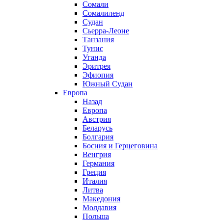
Сомали
Сомалиленд
Судан
Сьерра-Леоне
Танзания
Тунис
Уганда
Эритрея
Эфиопия
Южный Судан
Европа
Назад
Европа
Австрия
Беларусь
Болгария
Босния и Герцеговина
Венгрия
Германия
Греция
Италия
Литва
Македония
Молдавия
Польша