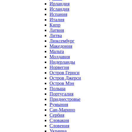
Ирландия
Исландия
Испания
Италия
Кипр
Латвия
Литва
Люксембург
Македония
Мальта
Молдавия
Нидерланды
Норвегия
Остров Гернси
Остров Джерси
Остров Мэн
Польша
Португалия
Приднестровье
Румыния
Сан-Марино
Сербия
Словакия
Словения
Украина