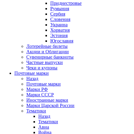
Приднестровье
Румыния
Сербия
Словения
Украина
Хорватия
Эстония
Югославия
Лотерейные билеты
Акции и Облигации
Сувенирные банкноты
Частные выпуски
Чеки и купоны
Почтовые марки
Назад
Почтовые марки
Марки РФ
Марки СССР
Иностранные марки
Марки Царской России
Тематики
Назад
Тематики
Авиа
Война