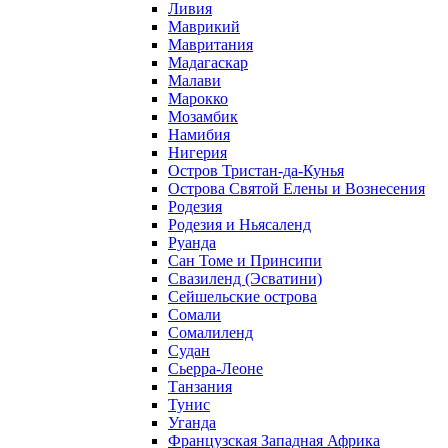
Ливия
Маврикий
Мавритания
Мадагаскар
Малави
Марокко
Мозамбик
Намибия
Нигерия
Остров Тристан-да-Кунья
Острова Святой Елены и Вознесения
Родезия
Родезия и Ньясаленд
Руанда
Сан Томе и Принсипи
Свазиленд (Эсватини)
Сейшельские острова
Сомали
Сомалиленд
Судан
Сьерра-Леоне
Танзания
Тунис
Уганда
Французская Западная Африка