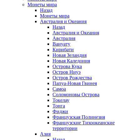
Монеты мира
Назад
Монеты мира
Австралия и Океания
Назад
Австралия и Океания
Австралия
Вануату
Кирибати
Новая Зеландия
Новая Каледония
Острова Кука
Остров Ниуэ
Остров Рождества
Папуа-Новая Гвинея
Самоа
Соломоновы Острова
Токелау
Тонга
Фиджи
Французская Полинезия
Французские Тихоокеанские
территории
Азия
Назад