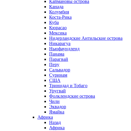
Каймановы острова
Канада
Колумбия
Коста-Рика
Куба
Кюрасао
Мексика
Нидерландские Антильские острова
Никарагуа
Ньюфаундленд
Панама
Парагвай
Перу
Сальвадор
Суринам
США
Тринидад и Тобаго
Уругвай
Фолклендские острова
Чили
Эквадор
Ямайка
Африка
Назад
Африка