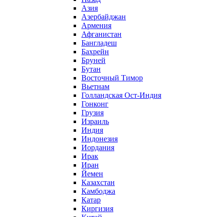
Азия
Азербайджан
Армения
Афганистан
Бангладеш
Бахрейн
Бруней
Бутан
Восточный Тимор
Вьетнам
Голландская Ост-Индия
Гонконг
Грузия
Израиль
Индия
Индонезия
Иордания
Ирак
Иран
Йемен
Казахстан
Камбоджа
Катар
Киргизия