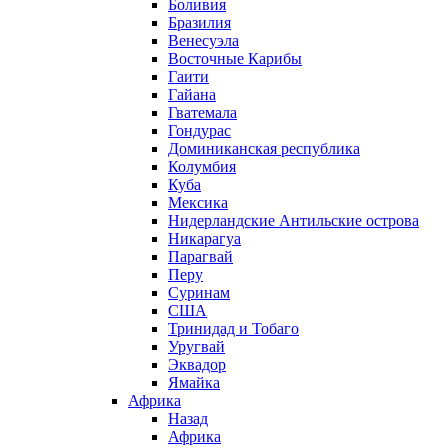
Боливия
Бразилия
Венесуэла
Восточные Карибы
Гаити
Гайана
Гватемала
Гондурас
Доминиканская республика
Колумбия
Куба
Мексика
Нидерландские Антильские острова
Никарагуа
Парагвай
Перу
Суринам
США
Тринидад и Тобаго
Уругвай
Эквадор
Ямайка
Африка
Назад
Африка