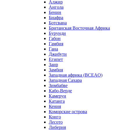
Алжир
Ангола
Бенин
Биафра
Ботсвана
Британская Восточная Африка
Бурунди
Габон
Гамбия
Гана
Джибути
Египет
Заир
Замбия
Западная африка (BCEAO)
Западная Сахара
Зимбабве
Кабо-Верде
Камерун
Катанга
Кения
Коморские острова
Конго
Лесото
Либерия