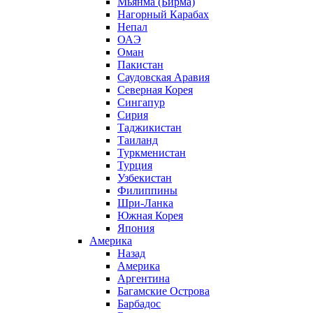
Мьянма (Бирма)
Нагорный Карабах
Непал
ОАЭ
Оман
Пакистан
Саудовская Аравия
Северная Корея
Сингапур
Сирия
Таджикистан
Таиланд
Туркменистан
Турция
Узбекистан
Филиппины
Шри-Ланка
Южная Корея
Япония
Америка
Назад
Америка
Аргентина
Багамские Острова
Барбадос