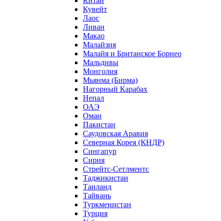
Китай
Кувейт
Лаос
Ливан
Макао
Малайзия
Малайя и Британское Борнео
Мальдивы
Монголия
Мьянма (Бирма)
Нагорный Карабах
Непал
ОАЭ
Оман
Пакистан
Саудовская Аравия
Северная Корея (КНДР)
Сингапур
Сирия
Стрейтс-Сетлментс
Таджикистан
Таиланд
Тайвань
Туркменистан
Турция