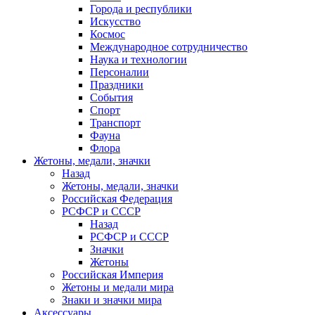
Города и республики
Искусство
Космос
Международное сотрудничество
Наука и технологии
Персоналии
Праздники
События
Спорт
Транспорт
Фауна
Флора
Жетоны, медали, значки
Назад
Жетоны, медали, значки
Российская Федерация
РСФСР и СССР
Назад
РСФСР и СССР
Значки
Жетоны
Российская Империя
Жетоны и медали мира
Знаки и значки мира
Аксессуары