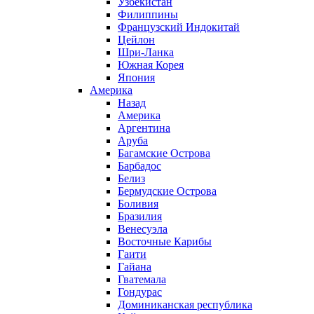
Узбекистан
Филиппины
Французский Индокитай
Цейлон
Шри-Ланка
Южная Корея
Япония
Америка
Назад
Америка
Аргентина
Аруба
Багамские Острова
Барбадос
Белиз
Бермудские Острова
Боливия
Бразилия
Венесуэла
Восточные Карибы
Гаити
Гайана
Гватемала
Гондурас
Доминиканская республика