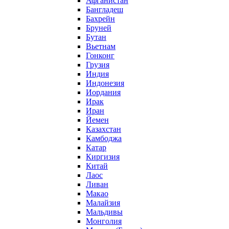
Афганистан
Бангладеш
Бахрейн
Бруней
Бутан
Вьетнам
Гонконг
Грузия
Индия
Индонезия
Иордания
Ирак
Иран
Йемен
Казахстан
Камбоджа
Катар
Киргизия
Китай
Лаос
Ливан
Макао
Малайзия
Мальдивы
Монголия