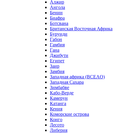
Алжир
Ангола
Бенин
Биафра
Ботсвана
Британская Восточная Африка
Бурунди
Габон
Гамбия
Гана
Джибути
Египет
Заир
Замбия
Западная африка (BCEAO)
Западная Сахара
Зимбабве
Кабо-Верде
Камерун
Катанга
Кения
Коморские острова
Конго
Лесото
Либерия