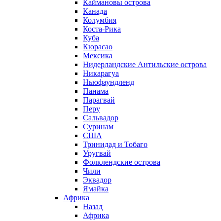
Каймановы острова
Канада
Колумбия
Коста-Рика
Куба
Кюрасао
Мексика
Нидерландские Антильские острова
Никарагуа
Ньюфаундленд
Панама
Парагвай
Перу
Сальвадор
Суринам
США
Тринидад и Тобаго
Уругвай
Фолклендские острова
Чили
Эквадор
Ямайка
Африка
Назад
Африка