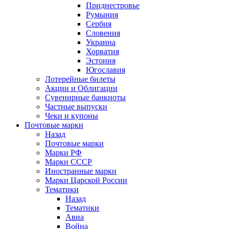
Приднестровье
Румыния
Сербия
Словения
Украина
Хорватия
Эстония
Югославия
Лотерейные билеты
Акции и Облигации
Сувенирные банкноты
Частные выпуски
Чеки и купоны
Почтовые марки
Назад
Почтовые марки
Марки РФ
Марки СССР
Иностранные марки
Марки Царской России
Тематики
Назад
Тематики
Авиа
Война