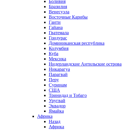
Боливия
Бразилия
Венесуэла
Восточные Карибы
Гаити
Гайана
Гватемала
Гондурас
Доминиканская республика
Колумбия
Куба
Мексика
Нидерландские Антильские острова
Никарагуа
Парагвай
Перу
Суринам
США
Тринидад и Тобаго
Уругвай
Эквадор
Ямайка
Африка
Назад
Африка