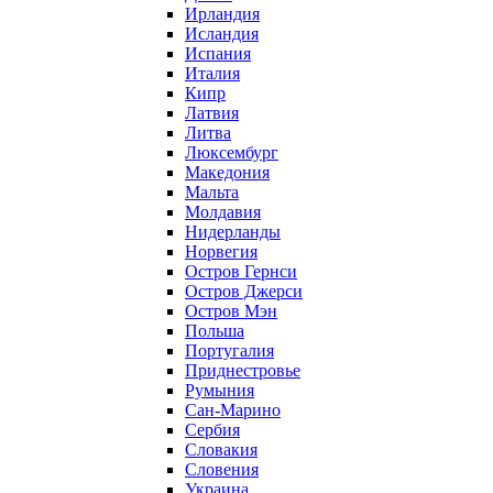
Ирландия
Исландия
Испания
Италия
Кипр
Латвия
Литва
Люксембург
Македония
Мальта
Молдавия
Нидерланды
Норвегия
Остров Гернси
Остров Джерси
Остров Мэн
Польша
Португалия
Приднестровье
Румыния
Сан-Марино
Сербия
Словакия
Словения
Украина