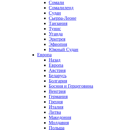
Сомали
Сомалиленд
Судан
Сьерра-Леоне
Танзания
Тунис
Уганда
Эритрея
Эфиопия
Южный Судан
Европа
Назад
Европа
Австрия
Беларусь
Болгария
Босния и Герцеговина
Венгрия
Германия
Греция
Италия
Литва
Македония
Молдавия
Польша