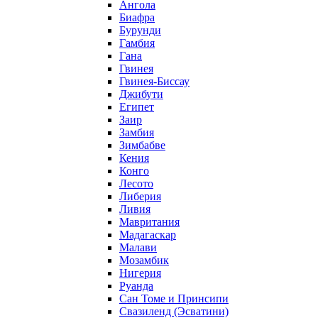
Ангола
Биафра
Бурунди
Гамбия
Гана
Гвинея
Гвинея-Биссау
Джибути
Египет
Заир
Замбия
Зимбабве
Кения
Конго
Лесото
Либерия
Ливия
Мавритания
Мадагаскар
Малави
Мозамбик
Нигерия
Руанда
Сан Томе и Принсипи
Свазиленд (Эсватини)