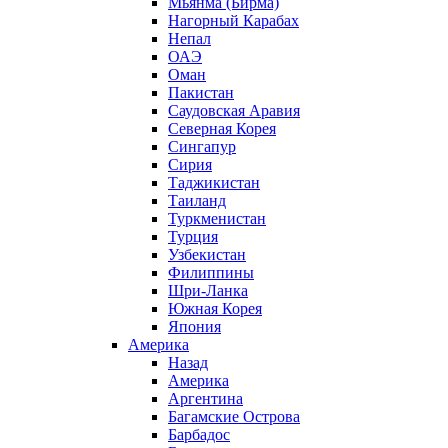
Мьянма (Бирма)
Нагорный Карабах
Непал
ОАЭ
Оман
Пакистан
Саудовская Аравия
Северная Корея
Сингапур
Сирия
Таджикистан
Таиланд
Туркменистан
Турция
Узбекистан
Филиппины
Шри-Ланка
Южная Корея
Япония
Америка
Назад
Америка
Аргентина
Багамские Острова
Барбадос