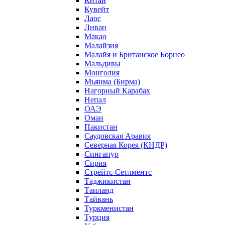
Китай
Кувейт
Лаос
Ливан
Макао
Малайзия
Малайя и Британское Борнео
Мальдивы
Монголия
Мьянма (Бирма)
Нагорный Карабах
Непал
ОАЭ
Оман
Пакистан
Саудовская Аравия
Северная Корея (КНДР)
Сингапур
Сирия
Стрейтс-Сетлментс
Таджикистан
Таиланд
Тайвань
Туркменистан
Турция