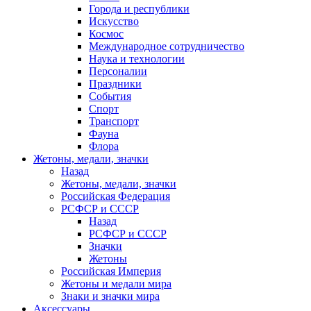
Города и республики
Искусство
Космос
Международное сотрудничество
Наука и технологии
Персоналии
Праздники
События
Спорт
Транспорт
Фауна
Флора
Жетоны, медали, значки
Назад
Жетоны, медали, значки
Российская Федерация
РСФСР и СССР
Назад
РСФСР и СССР
Значки
Жетоны
Российская Империя
Жетоны и медали мира
Знаки и значки мира
Аксессуары