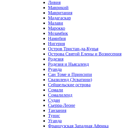
Ливия
Маврикий
Мавритания
Мадагаскар
Малави
Марокко
Мозамбик
Намибия
Нигерия
Остров Тристан-да-Кунья
Острова Святой Елены и Вознесения
Родезия
Родезия и Ньясаленд
Руанда
Сан Томе и Принсипи
Свазиленд (Эсватини)
Сейшельские острова
Сомали
Сомалиленд
Судан
Сьерра-Леоне
Танзания
Тунис
Уганда
Французская Западная Африка