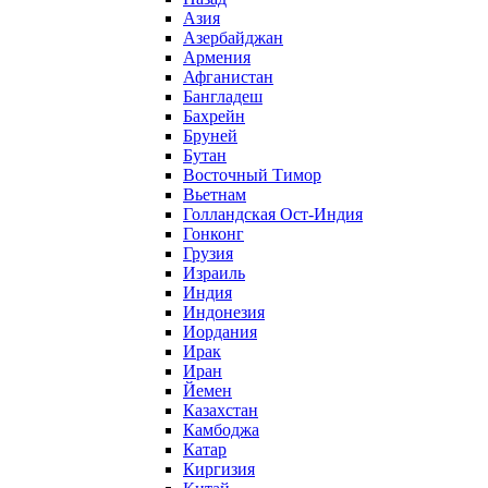
Азия
Азербайджан
Армения
Афганистан
Бангладеш
Бахрейн
Бруней
Бутан
Восточный Тимор
Вьетнам
Голландская Ост-Индия
Гонконг
Грузия
Израиль
Индия
Индонезия
Иордания
Ирак
Иран
Йемен
Казахстан
Камбоджа
Катар
Киргизия