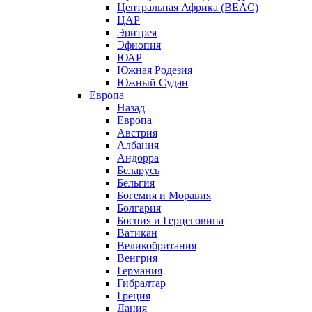
Центральная Африка (BEAC)
ЦАР
Эритрея
Эфиопия
ЮАР
Южная Родезия
Южный Судан
Европа
Назад
Европа
Австрия
Албания
Андорра
Беларусь
Бельгия
Богемия и Моравия
Болгария
Босния и Герцеговина
Ватикан
Великобритания
Венгрия
Германия
Гибралтар
Греция
Дания