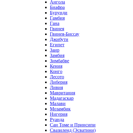
Ангола
Биафра
Бурунди
Гамбия
Гана
Гвинея
Гвинея-Биссау
Джибути
Египет
Заир
Замбия
Зимбабве
Кения
Конго
Лесото
Либерия
Ливия
Мавритания
Мадагаскар
Малави
Мозамбик
Нигерия
Руанда
Сан Томе и Принсипи
Свазиленд (Эсватини)