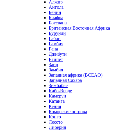
Алжир
Ангола
Бенин
Биафра
Ботсвана
Британская Восточная Африка
Бурунди
Габон
Гамбия
Гана
Джибути
Египет
Заир
Замбия
Западная африка (BCEAO)
Западная Сахара
Зимбабве
Кабо-Верде
Камерун
Катанга
Кения
Коморские острова
Конго
Лесото
Либерия