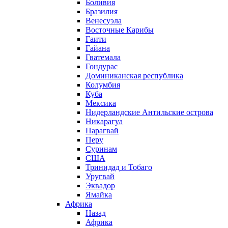
Боливия
Бразилия
Венесуэла
Восточные Карибы
Гаити
Гайана
Гватемала
Гондурас
Доминиканская республика
Колумбия
Куба
Мексика
Нидерландские Антильские острова
Никарагуа
Парагвай
Перу
Суринам
США
Тринидад и Тобаго
Уругвай
Эквадор
Ямайка
Африка
Назад
Африка