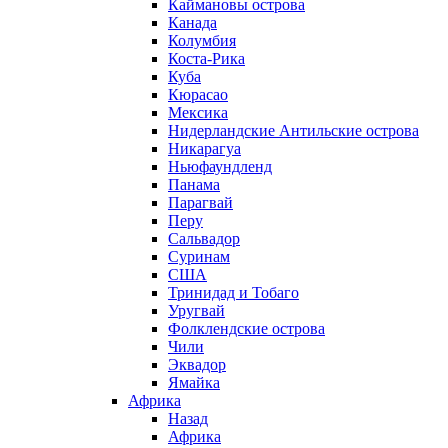
Каймановы острова
Канада
Колумбия
Коста-Рика
Куба
Кюрасао
Мексика
Нидерландские Антильские острова
Никарагуа
Ньюфаундленд
Панама
Парагвай
Перу
Сальвадор
Суринам
США
Тринидад и Тобаго
Уругвай
Фолклендские острова
Чили
Эквадор
Ямайка
Африка
Назад
Африка