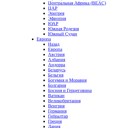
Центральная Африка (BEAC)
ЦАР
Эритрея
Эфиопия
ЮАР
Южная Родезия
Южный Судан
Европа
Назад
Европа
Австрия
Албания
Андорра
Беларусь
Бельгия
Богемия и Моравия
Болгария
Босния и Герцеговина
Ватикан
Великобритания
Венгрия
Германия
Гибралтар
Греция
Дания