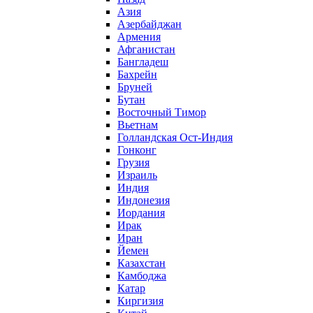
Азия
Азербайджан
Армения
Афганистан
Бангладеш
Бахрейн
Бруней
Бутан
Восточный Тимор
Вьетнам
Голландская Ост-Индия
Гонконг
Грузия
Израиль
Индия
Индонезия
Иордания
Ирак
Иран
Йемен
Казахстан
Камбоджа
Катар
Киргизия