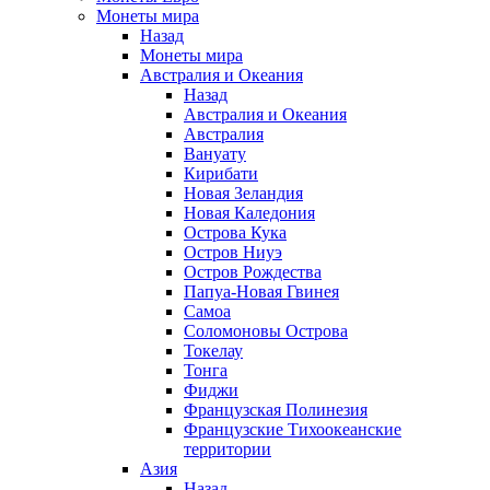
Монеты мира
Назад
Монеты мира
Австралия и Океания
Назад
Австралия и Океания
Австралия
Вануату
Кирибати
Новая Зеландия
Новая Каледония
Острова Кука
Остров Ниуэ
Остров Рождества
Папуа-Новая Гвинея
Самоа
Соломоновы Острова
Токелау
Тонга
Фиджи
Французская Полинезия
Французские Тихоокеанские
территории
Азия
Назад