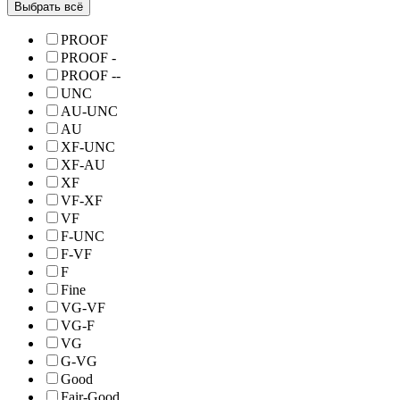
Выбрать всё
PROOF
PROOF -
PROOF --
UNC
AU-UNC
AU
XF-UNC
XF-AU
XF
VF-XF
VF
F-UNC
F-VF
F
Fine
VG-VF
VG-F
VG
G-VG
Good
Fair-Good