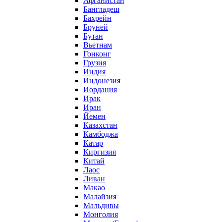
Афганистан
Бангладеш
Бахрейн
Бруней
Бутан
Вьетнам
Гонконг
Грузия
Индия
Индонезия
Иордания
Ирак
Иран
Йемен
Казахстан
Камбоджа
Катар
Киргизия
Китай
Лаос
Ливан
Макао
Малайзия
Мальдивы
Монголия