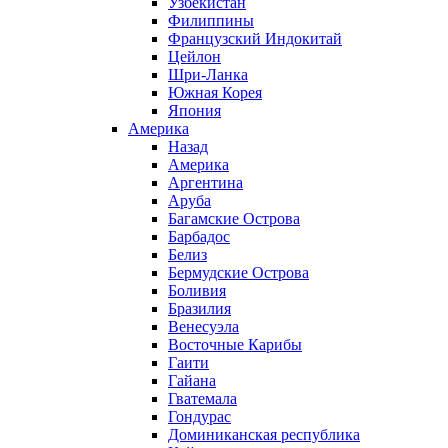
Узбекистан
Филиппины
Французский Индокитай
Цейлон
Шри-Ланка
Южная Корея
Япония
Америка
Назад
Америка
Аргентина
Аруба
Багамские Острова
Барбадос
Белиз
Бермудские Острова
Боливия
Бразилия
Венесуэла
Восточные Карибы
Гаити
Гайана
Гватемала
Гондурас
Доминиканская республика