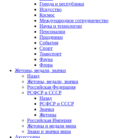
Города и республики
Искусство
Космос
Международное сотрудничество
Наука и технологии
Персоналии
Праздники
События
Спорт
Транспорт
Фауна
Флора
Жетоны, медали, значки
Назад
Жетоны, медали, значки
Российская Федерация
РСФСР и СССР
Назад
РСФСР и СССР
Значки
Жетоны
Российская Империя
Жетоны и медали мира
Знаки и значки мира
Аксессуары