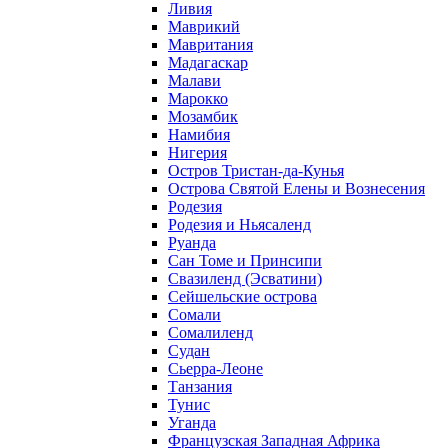
Ливия
Маврикий
Мавритания
Мадагаскар
Малави
Марокко
Мозамбик
Намибия
Нигерия
Остров Тристан-да-Кунья
Острова Святой Елены и Вознесения
Родезия
Родезия и Ньясаленд
Руанда
Сан Томе и Принсипи
Свазиленд (Эсватини)
Сейшельские острова
Сомали
Сомалиленд
Судан
Сьерра-Леоне
Танзания
Тунис
Уганда
Французская Западная Африка