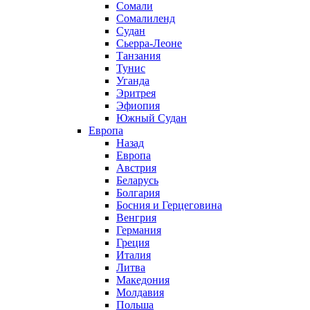
Сомали
Сомалиленд
Судан
Сьерра-Леоне
Танзания
Тунис
Уганда
Эритрея
Эфиопия
Южный Судан
Европа
Назад
Европа
Австрия
Беларусь
Болгария
Босния и Герцеговина
Венгрия
Германия
Греция
Италия
Литва
Македония
Молдавия
Польша