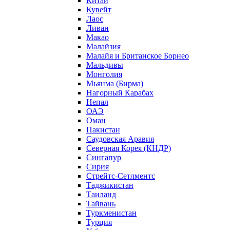
Китай
Кувейт
Лаос
Ливан
Макао
Малайзия
Малайя и Британское Борнео
Мальдивы
Монголия
Мьянма (Бирма)
Нагорный Карабах
Непал
ОАЭ
Оман
Пакистан
Саудовская Аравия
Северная Корея (КНДР)
Сингапур
Сирия
Стрейтс-Сетлментс
Таджикистан
Таиланд
Тайвань
Туркменистан
Турция