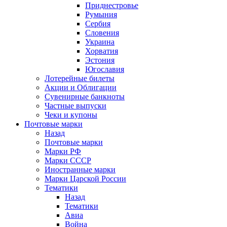
Приднестровье
Румыния
Сербия
Словения
Украина
Хорватия
Эстония
Югославия
Лотерейные билеты
Акции и Облигации
Сувенирные банкноты
Частные выпуски
Чеки и купоны
Почтовые марки
Назад
Почтовые марки
Марки РФ
Марки СССР
Иностранные марки
Марки Царской России
Тематики
Назад
Тематики
Авиа
Война