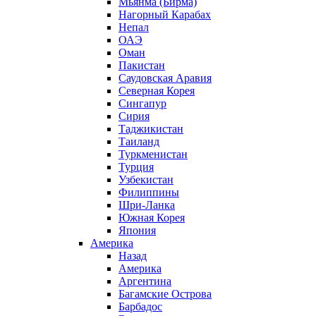
Мьянма (Бирма)
Нагорный Карабах
Непал
ОАЭ
Оман
Пакистан
Саудовская Аравия
Северная Корея
Сингапур
Сирия
Таджикистан
Таиланд
Туркменистан
Турция
Узбекистан
Филиппины
Шри-Ланка
Южная Корея
Япония
Америка
Назад
Америка
Аргентина
Багамские Острова
Барбадос