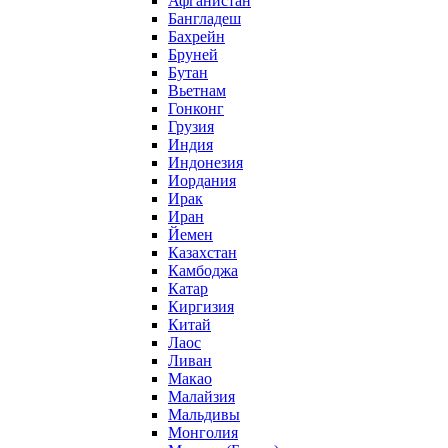
Афганистан
Бангладеш
Бахрейн
Бруней
Бутан
Вьетнам
Гонконг
Грузия
Индия
Индонезия
Иордания
Ирак
Иран
Йемен
Казахстан
Камбоджа
Катар
Киргизия
Китай
Лаос
Ливан
Макао
Малайзия
Мальдивы
Монголия