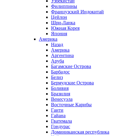
Узбекистан
Филиппины
Французский Индокитай
Цейлон
Шри-Ланка
Южная Корея
Япония
Америка
Назад
Америка
Аргентина
Аруба
Багамские Острова
Барбадос
Белиз
Бермудские Острова
Боливия
Бразилия
Венесуэла
Восточные Карибы
Гаити
Гайана
Гватемала
Гондурас
Доминиканская республика