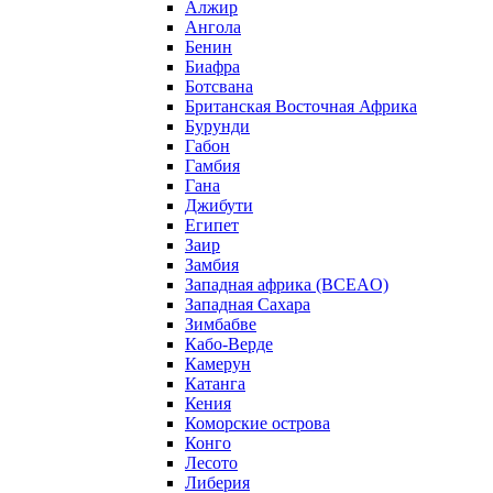
Алжир
Ангола
Бенин
Биафра
Ботсвана
Британская Восточная Африка
Бурунди
Габон
Гамбия
Гана
Джибути
Египет
Заир
Замбия
Западная африка (BCEAO)
Западная Сахара
Зимбабве
Кабо-Верде
Камерун
Катанга
Кения
Коморские острова
Конго
Лесото
Либерия