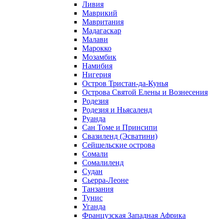
Ливия
Маврикий
Мавритания
Мадагаскар
Малави
Марокко
Мозамбик
Намибия
Нигерия
Остров Тристан-да-Кунья
Острова Святой Елены и Вознесения
Родезия
Родезия и Ньясаленд
Руанда
Сан Томе и Принсипи
Свазиленд (Эсватини)
Сейшельские острова
Сомали
Сомалиленд
Судан
Сьерра-Леоне
Танзания
Тунис
Уганда
Французская Западная Африка