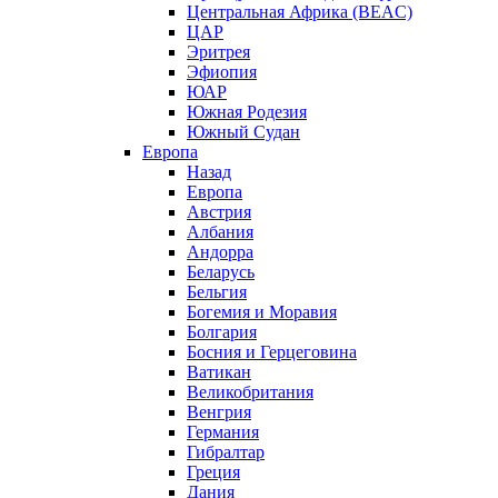
Центральная Африка (BEAC)
ЦАР
Эритрея
Эфиопия
ЮАР
Южная Родезия
Южный Судан
Европа
Назад
Европа
Австрия
Албания
Андорра
Беларусь
Бельгия
Богемия и Моравия
Болгария
Босния и Герцеговина
Ватикан
Великобритания
Венгрия
Германия
Гибралтар
Греция
Дания