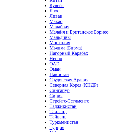
Китай
Кувейт
Лаос
Ливан
Макао
Малайзия
Малайя и Британское Борнео
Мальдивы
Монголия
Мьянма (Бирма)
Нагорный Карабах
Непал
ОАЭ
Оман
Пакистан
Саудовская Аравия
Северная Корея (КНДР)
Сингапур
Сирия
Стрейтс-Сетлментс
Таджикистан
Таиланд
Тайвань
Туркменистан
Турция