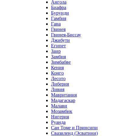
Ангола
Биафра
Бурунди
Гамбия
Гана
Гвинея
Гвинея-Биссау
Джибути
Египет
Заир
Замбия
Зимбабве
Кения
Конго
Лесото
Либерия
Ливия
Мавритания
Мадагаскар
Малави
Мозамбик
Нигерия
Руанда
Сан Томе и Принсипи
Свазиленд (Эсватини)