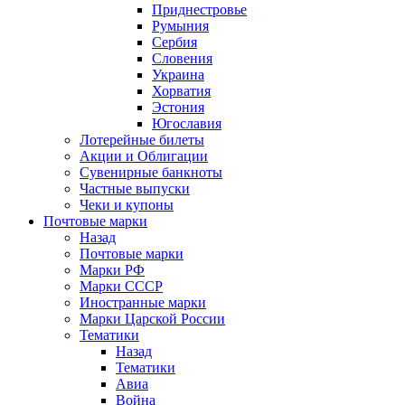
Приднестровье
Румыния
Сербия
Словения
Украина
Хорватия
Эстония
Югославия
Лотерейные билеты
Акции и Облигации
Сувенирные банкноты
Частные выпуски
Чеки и купоны
Почтовые марки
Назад
Почтовые марки
Марки РФ
Марки СССР
Иностранные марки
Марки Царской России
Тематики
Назад
Тематики
Авиа
Война