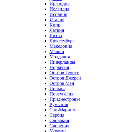
Ирландия
Исландия
Испания
Италия
Кипр
Латвия
Литва
Люксембург
Македония
Мальта
Молдавия
Нидерланды
Норвегия
Остров Гернси
Остров Джерси
Остров Мэн
Польша
Португалия
Приднестровье
Румыния
Сан-Марино
Сербия
Словакия
Словения
Украина