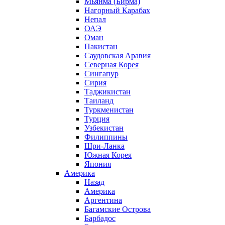
Мьянма (Бирма)
Нагорный Карабах
Непал
ОАЭ
Оман
Пакистан
Саудовская Аравия
Северная Корея
Сингапур
Сирия
Таджикистан
Таиланд
Туркменистан
Турция
Узбекистан
Филиппины
Шри-Ланка
Южная Корея
Япония
Америка
Назад
Америка
Аргентина
Багамские Острова
Барбадос