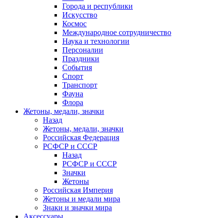
Города и республики
Искусство
Космос
Международное сотрудничество
Наука и технологии
Персоналии
Праздники
События
Спорт
Транспорт
Фауна
Флора
Жетоны, медали, значки
Назад
Жетоны, медали, значки
Российская Федерация
РСФСР и СССР
Назад
РСФСР и СССР
Значки
Жетоны
Российская Империя
Жетоны и медали мира
Знаки и значки мира
Аксессуары