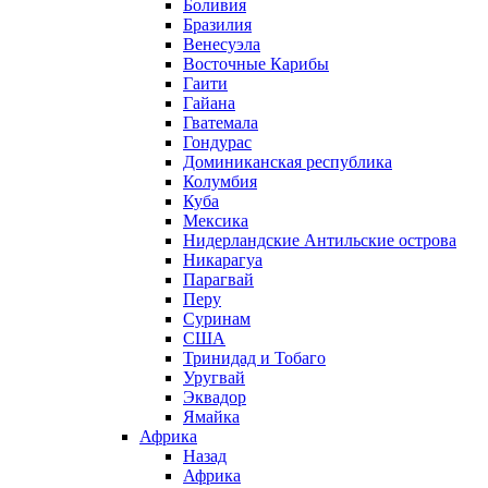
Боливия
Бразилия
Венесуэла
Восточные Карибы
Гаити
Гайана
Гватемала
Гондурас
Доминиканская республика
Колумбия
Куба
Мексика
Нидерландские Антильские острова
Никарагуа
Парагвай
Перу
Суринам
США
Тринидад и Тобаго
Уругвай
Эквадор
Ямайка
Африка
Назад
Африка