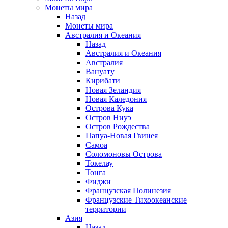
Монеты мира
Назад
Монеты мира
Австралия и Океания
Назад
Австралия и Океания
Австралия
Вануату
Кирибати
Новая Зеландия
Новая Каледония
Острова Кука
Остров Ниуэ
Остров Рождества
Папуа-Новая Гвинея
Самоа
Соломоновы Острова
Токелау
Тонга
Фиджи
Французская Полинезия
Французские Тихоокеанские
территории
Азия
Назад