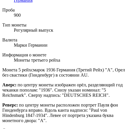
Германия
Проба
900
Тип монеты
Регулярный выпуск
Валюта
Марки Германии
Информация о монете
Монеты третьего рейха
Монета 5 рейхсмарок 1936 Германия (Третий Рейх) "A", Орел
без свастики (Гинденбург) в состоянии AU.
Аверс:
по центру монеты изображен орёл, разделяющий год
чеканки пополам: "1936". Снизу указан номинал: "
5
Reichsmark". Сверху надпись: "DEUTSCHES REICH".
Реверс:
по центру монеты расположен портрет Пауля фон
Гинденбурга вправо. Вдоль канта надписи: "Paul von
Hindenburg 1847-1934". Левее от портрета указана буква
монетного двора: "A".