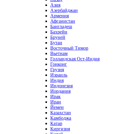
Азия
Азербайджан
Армения
Афганистан
Бангладеш
Бахрейн
Бруней
Бутан
Восточный Тимор
Вьетнам
Голландская Ост-Индия
Гонконг
Грузия
Израиль
Индия
Индонезия
Иордания
Ирак
Иран
Йемен
Казахстан
Камбоджа
Катар
Киргизия