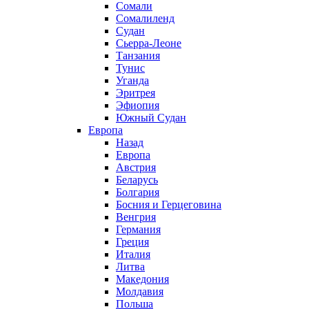
Сомали
Сомалиленд
Судан
Сьерра-Леоне
Танзания
Тунис
Уганда
Эритрея
Эфиопия
Южный Судан
Европа
Назад
Европа
Австрия
Беларусь
Болгария
Босния и Герцеговина
Венгрия
Германия
Греция
Италия
Литва
Македония
Молдавия
Польша