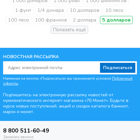
1 000 динаров
1 000 риал
1 000 шиллингов
1 фунт
1/4 динара
10 долларов
10 песо
100 песо
100 франков
2 доллара
5 долларов
НОВОСТНАЯ РАССЫЛКА
Подписаться
Нажимая на кнопку «Подписаться» вы принимаете условия
Публичной
оферты
.
Подпишитесь на электронную рассылку новостей от
нумизматического интернет-магазина
«76 Монет». Будьте
в
курсе новых поступлений, акций и скидок каталога банкнот,
марок и монет.
8 800 511-60-49
Заказать звонок