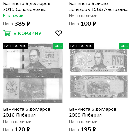
Банкнота 5 долларов
Банкнота 5 экспо
2019 Соломоновы
долларов 1988 Австралия
острова. Ловля тунца
(для участников EXPO 88)
В наличии
Нет в наличии
385 ₽
100 ₽
Цена
Цена
В КОРЗИНУ
РАСПРОДАНО
UNC
РАСПРОДАНО
UNC
Банкнота 5 долларов
Банкнота 5 долларов
2016 Либерия
2009 Либерия
Нет в наличии
Нет в наличии
120 ₽
195 ₽
Цена
Цена