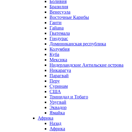
Боливия
Бразилия
Венесуэла
Восточные Карибы
Гаити
Гайана
Гватемала
Гондурас
Доминиканская республика
Колумбия
Куба
Мексика
Нидерландские Антильские острова
Никарагуа
Парагвай
Перу
Суринам
США
Тринидад и Тобаго
Уругвай
Эквадор
Ямайка
Африка
Назад
Африка