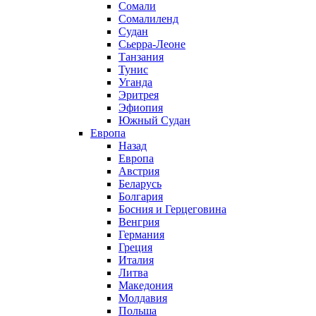
Сомали
Сомалиленд
Судан
Сьерра-Леоне
Танзания
Тунис
Уганда
Эритрея
Эфиопия
Южный Судан
Европа
Назад
Европа
Австрия
Беларусь
Болгария
Босния и Герцеговина
Венгрия
Германия
Греция
Италия
Литва
Македония
Молдавия
Польша