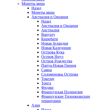
Монеты мира
Назад
Монеты мира
Австралия и Океания
Назад
Австралия и Океания
Австралия
Вануату
Кирибати
Новая Зеландия
Новая Каледония
Острова Кука
Остров Ниуэ
Остров Рождества
Папуа-Новая Гвинея
Самоа
Соломоновы Острова
Токелау
Тонга
Фиджи
Французская Полинезия
Французские Тихоокеанские
территории
Азия
Назад