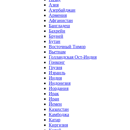
Азия
Азербайджан
Армения
Афганистан
Бангладеш
Бахрейн
Бруней
Бутан
Восточный Тимор
Вьетнам
Голландская Ост-Индия
Гонконг
Грузия
Израиль
Индия
Индонезия
Иордания
Ирак
Иран
Йемен
Казахстан
Камбоджа
Катар
Киргизия