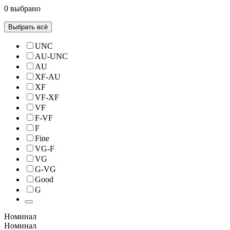
0 выбрано
Выбрать всё
UNC
AU-UNC
AU
XF-AU
XF
VF-XF
VF
F-VF
F
Fine
VG-F
VG
G-VG
Good
G
Номинал
Номинал