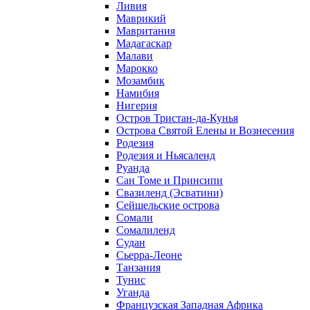
Ливия
Маврикий
Мавритания
Мадагаскар
Малави
Марокко
Мозамбик
Намибия
Нигерия
Остров Тристан-да-Кунья
Острова Святой Елены и Вознесения
Родезия
Родезия и Ньясаленд
Руанда
Сан Томе и Принсипи
Свазиленд (Эсватини)
Сейшельские острова
Сомали
Сомалиленд
Судан
Сьерра-Леоне
Танзания
Тунис
Уганда
Французская Западная Африка