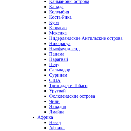
Каймановы острова
Канада
Колумбия
Коста-Рика
Куба
Кюрасао
Мексика
Нидерландские Антильские острова
Никарагуа
Ньюфаундленд
Панама
Парагвай
Перу
Сальвадор
Суринам
США
Тринидад и Тобаго
Уругвай
Фолклендские острова
Чили
Эквадор
Ямайка
Африка
Назад
Африка