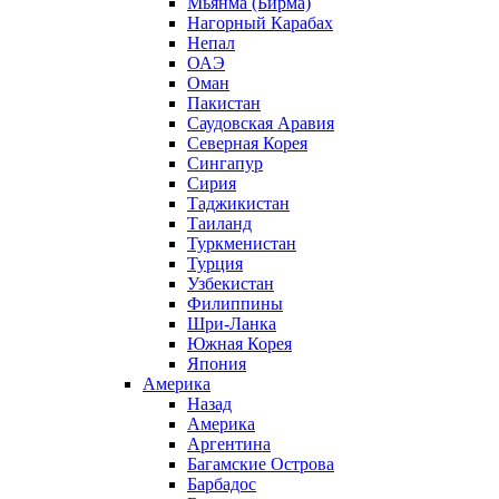
Мьянма (Бирма)
Нагорный Карабах
Непал
ОАЭ
Оман
Пакистан
Саудовская Аравия
Северная Корея
Сингапур
Сирия
Таджикистан
Таиланд
Туркменистан
Турция
Узбекистан
Филиппины
Шри-Ланка
Южная Корея
Япония
Америка
Назад
Америка
Аргентина
Багамские Острова
Барбадос