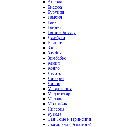
Ангола
Биафра
Бурунди
Гамбия
Гана
Гвинея
Гвинея-Биссау
Джибути
Египет
Заир
Замбия
Зимбабве
Кения
Конго
Лесото
Либерия
Ливия
Мавритания
Мадагаскар
Малави
Мозамбик
Нигерия
Руанда
Сан Томе и Принсипи
Свазиленд (Эсватини)