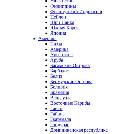
Узбекистан
Филиппины
Французский Индокитай
Цейлон
Шри-Ланка
Южная Корея
Япония
Америка
Назад
Америка
Аргентина
Аруба
Багамские Острова
Барбадос
Белиз
Бермудские Острова
Боливия
Бразилия
Венесуэла
Восточные Карибы
Гаити
Гайана
Гватемала
Гондурас
Доминиканская республика