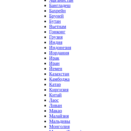
Афганистан
Бангладеш
Бахрейн
Бруней
Бутан
Вьетнам
Гонконг
Грузия
Индия
Индонезия
Иордания
Ирак
Иран
Йемен
Казахстан
Камбоджа
Катар
Киргизия
Китай
Лаос
Ливан
Макао
Малайзия
Мальдивы
Монголия