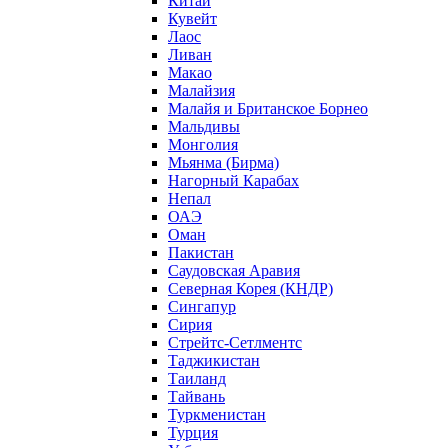
Китай
Кувейт
Лаос
Ливан
Макао
Малайзия
Малайя и Британское Борнео
Мальдивы
Монголия
Мьянма (Бирма)
Нагорный Карабах
Непал
ОАЭ
Оман
Пакистан
Саудовская Аравия
Северная Корея (КНДР)
Сингапур
Сирия
Стрейтс-Сетлментс
Таджикистан
Таиланд
Тайвань
Туркменистан
Турция