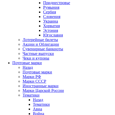
Приднестровье
Румыния
Сербия
Словения
Украина
Хорватия
Эстония
Югославия
Лотерейные билеты
Акции и Облигации
Сувенирные банкноты
Частные выпуски
Чеки и купоны
Почтовые марки
Назад
Почтовые марки
Марки РФ
Марки СССР
Иностранные марки
Марки Царской России
Тематики
Назад
Тематики
Авиа
Война