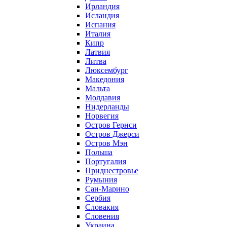
Ирландия
Исландия
Испания
Италия
Кипр
Латвия
Литва
Люксембург
Македония
Мальта
Молдавия
Нидерланды
Норвегия
Остров Гернси
Остров Джерси
Остров Мэн
Польша
Португалия
Приднестровье
Румыния
Сан-Марино
Сербия
Словакия
Словения
Украина