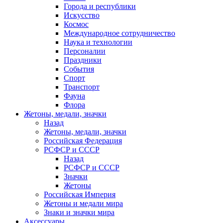
Города и республики
Искусство
Космос
Международное сотрудничество
Наука и технологии
Персоналии
Праздники
События
Спорт
Транспорт
Фауна
Флора
Жетоны, медали, значки
Назад
Жетоны, медали, значки
Российская Федерация
РСФСР и СССР
Назад
РСФСР и СССР
Значки
Жетоны
Российская Империя
Жетоны и медали мира
Знаки и значки мира
Аксессуары