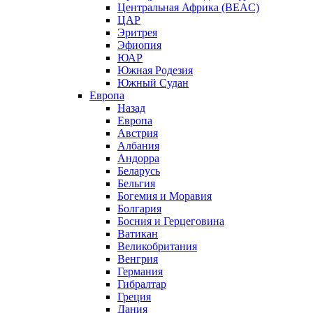
Центральная Африка (BEAC)
ЦАР
Эритрея
Эфиопия
ЮАР
Южная Родезия
Южный Судан
Европа
Назад
Европа
Австрия
Албания
Андорра
Беларусь
Бельгия
Богемия и Моравия
Болгария
Босния и Герцеговина
Ватикан
Великобритания
Венгрия
Германия
Гибралтар
Греция
Дания