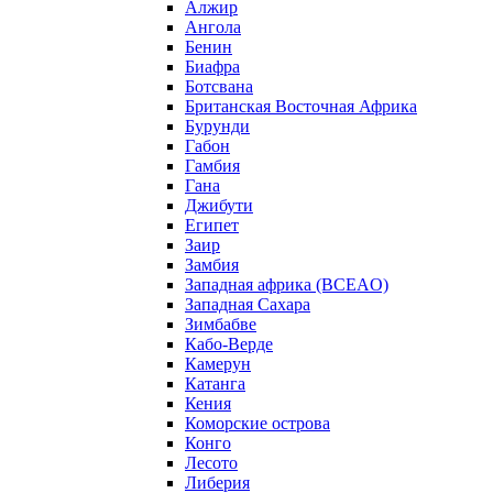
Алжир
Ангола
Бенин
Биафра
Ботсвана
Британская Восточная Африка
Бурунди
Габон
Гамбия
Гана
Джибути
Египет
Заир
Замбия
Западная африка (BCEAO)
Западная Сахара
Зимбабве
Кабо-Верде
Камерун
Катанга
Кения
Коморские острова
Конго
Лесото
Либерия