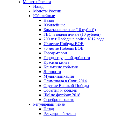
Монеты России
Назад
Монеты России
Юбилейные
Назад
Юбилейные
Биметаллические (10 рублей)
ГВС и аналогичные (10 рублей)
200 лет Победы в войне 1812 года
70-летие Победы ВОВ
75-летие Победы ВОВ
Города-герои
Города трудовой доблести
Красная книга
Крымские события
Личности
Мультипликация
Олимпиада в Сочи 2014
Оружие Великой Победы
События и юбилеи
ЧМ по футболу 2018
Серебро и золото
Регулярный чекан
Назад
Регулярный чекан