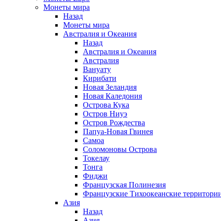
Монеты мира
Назад
Монеты мира
Австралия и Океания
Назад
Австралия и Океания
Австралия
Вануату
Кирибати
Новая Зеландия
Новая Каледония
Острова Кука
Остров Ниуэ
Остров Рождества
Папуа-Новая Гвинея
Самоа
Соломоновы Острова
Токелау
Тонга
Фиджи
Французская Полинезия
Французские Тихоокеанские территори
Азия
Назад
Азия