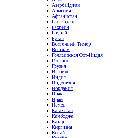
Азербайджан
Армения
Афганистан
Бангладеш
Бахрейн
Бруней
Бутан
Восточный Тимор
Вьетнам
Голландская Ост-Индия
Гонконг
Грузия
Израиль
Индия
Индонезия
Иордания
Ирак
Иран
Йемен
Казахстан
Камбоджа
Катар
Киргизия
Китай