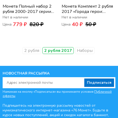
Монета Полный набор 2
Монета Комплект 2 рубля
рубля 2000-2017 серии
2017 «Города герои:
«Города герои» (9 шт)
Керчь и Севастополь» (2
Нет в наличии
Нет в наличии
шт)
779 ₽
820 ₽
40 ₽
50 ₽
Цена
Цена
2 рубля
2 рубля 2017
Наборы
НОВОСТНАЯ РАССЫЛКА
Подписаться
Нажимая на кнопку «Подписаться» вы принимаете условия
Публичной
оферты
.
Подпишитесь на электронную рассылку новостей от
нумизматического интернет-магазина
«76 Монет». Будьте
в
курсе новых поступлений, акций и скидок каталога банкнот,