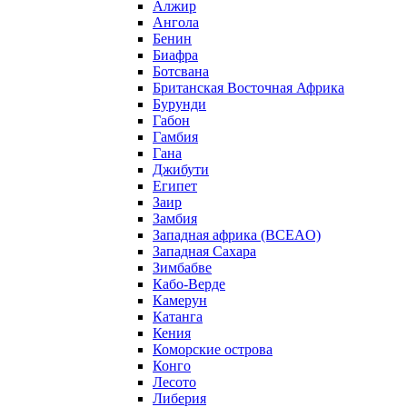
Алжир
Ангола
Бенин
Биафра
Ботсвана
Британская Восточная Африка
Бурунди
Габон
Гамбия
Гана
Джибути
Египет
Заир
Замбия
Западная африка (BCEAO)
Западная Сахара
Зимбабве
Кабо-Верде
Камерун
Катанга
Кения
Коморские острова
Конго
Лесото
Либерия