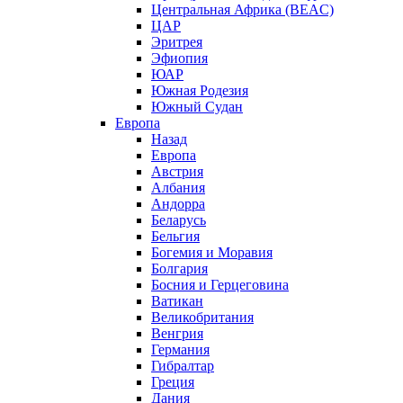
Центральная Африка (BEAC)
ЦАР
Эритрея
Эфиопия
ЮАР
Южная Родезия
Южный Судан
Европа
Назад
Европа
Австрия
Албания
Андорра
Беларусь
Бельгия
Богемия и Моравия
Болгария
Босния и Герцеговина
Ватикан
Великобритания
Венгрия
Германия
Гибралтар
Греция
Дания