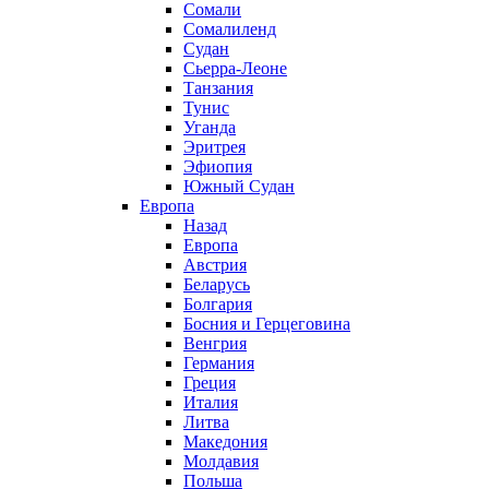
Сомали
Сомалиленд
Судан
Сьерра-Леоне
Танзания
Тунис
Уганда
Эритрея
Эфиопия
Южный Судан
Европа
Назад
Европа
Австрия
Беларусь
Болгария
Босния и Герцеговина
Венгрия
Германия
Греция
Италия
Литва
Македония
Молдавия
Польша