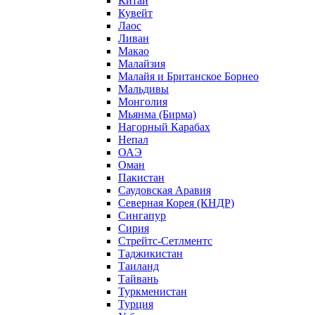
Китай
Кувейт
Лаос
Ливан
Макао
Малайзия
Малайя и Британское Борнео
Мальдивы
Монголия
Мьянма (Бирма)
Нагорный Карабах
Непал
ОАЭ
Оман
Пакистан
Саудовская Аравия
Северная Корея (КНДР)
Сингапур
Сирия
Стрейтс-Сетлментс
Таджикистан
Таиланд
Тайвань
Туркменистан
Турция