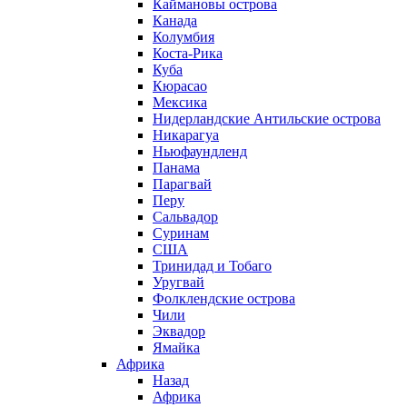
Каймановы острова
Канада
Колумбия
Коста-Рика
Куба
Кюрасао
Мексика
Нидерландские Антильские острова
Никарагуа
Ньюфаундленд
Панама
Парагвай
Перу
Сальвадор
Суринам
США
Тринидад и Тобаго
Уругвай
Фолклендские острова
Чили
Эквадор
Ямайка
Африка
Назад
Африка