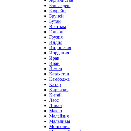
Афганистан
Бангладеш
Бахрейн
Бруней
Бутан
Вьетнам
Гонконг
Грузия
Индия
Индонезия
Иордания
Ирак
Иран
Йемен
Казахстан
Камбоджа
Катар
Киргизия
Китай
Лаос
Ливан
Макао
Малайзия
Мальдивы
Монголия