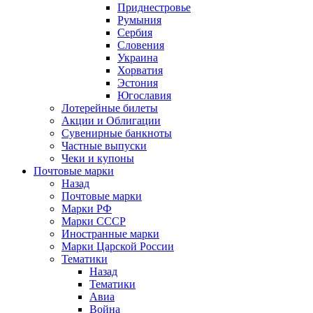
Приднестровье
Румыния
Сербия
Словения
Украина
Хорватия
Эстония
Югославия
Лотерейные билеты
Акции и Облигации
Сувенирные банкноты
Частные выпуски
Чеки и купоны
Почтовые марки
Назад
Почтовые марки
Марки РФ
Марки СССР
Иностранные марки
Марки Царской России
Тематики
Назад
Тематики
Авиа
Война