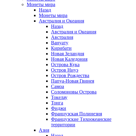
Монеты мира
Назад
Монеты мира
Австралия и Океания
Назад
Австралия и Океания
Австралия
Вануату
Кирибати
Новая Зеландия
Новая Каледония
Острова Кука
Остров Ниуэ
Остров Рождества
Папуа-Новая Гвинея
Самоа
Соломоновы Острова
Токелау
Тонга
Фиджи
Французская Полинезия
Французские Тихоокеанские
территории
Азия
Назад