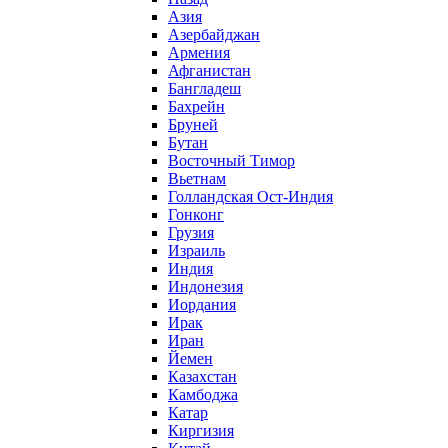
Азия
Азербайджан
Армения
Афганистан
Бангладеш
Бахрейн
Бруней
Бутан
Восточный Тимор
Вьетнам
Голландская Ост-Индия
Гонконг
Грузия
Израиль
Индия
Индонезия
Иордания
Ирак
Иран
Йемен
Казахстан
Камбоджа
Катар
Киргизия