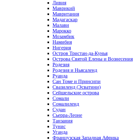
Ливия
Маврикий
Мавритания
Мадагаскар
Малави
Марокко
Мозамбик
Намибия
Нигерия
Остров Тристан-да-Кунья
Острова Святой Елены и Вознесения
Родезия
Родезия и Ньясаленд
Руанда
Сан Томе и Принсипи
Свазиленд (Эсватини)
Сейшельские острова
Сомали
Сомалиленд
Судан
Сьерра-Леоне
Танзания
Тунис
Уганда
Французская Западная Африка