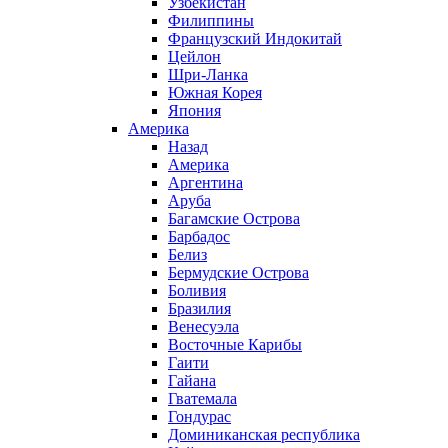
Узбекистан
Филиппины
Французский Индокитай
Цейлон
Шри-Ланка
Южная Корея
Япония
Америка
Назад
Америка
Аргентина
Аруба
Багамские Острова
Барбадос
Белиз
Бермудские Острова
Боливия
Бразилия
Венесуэла
Восточные Карибы
Гаити
Гайана
Гватемала
Гондурас
Доминиканская республика