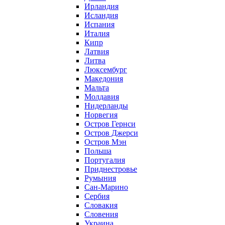
Ирландия
Исландия
Испания
Италия
Кипр
Латвия
Литва
Люксембург
Македония
Мальта
Молдавия
Нидерланды
Норвегия
Остров Гернси
Остров Джерси
Остров Мэн
Польша
Португалия
Приднестровье
Румыния
Сан-Марино
Сербия
Словакия
Словения
Украина