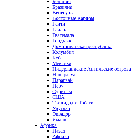
Боливия
Бразилия
Венесуэла
Восточные Карибы
Гаити
Гайана
Гватемала
Гондурас
Доминиканская республика
Колумбия
Куба
Мексика
Нидерландские Антильские острова
Никарагуа
Парагвай
Перу
Суринам
США
Тринидад и Тобаго
Уругвай
Эквадор
Ямайка
Африка
Назад
Африка