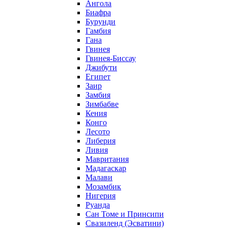
Ангола
Биафра
Бурунди
Гамбия
Гана
Гвинея
Гвинея-Биссау
Джибути
Египет
Заир
Замбия
Зимбабве
Кения
Конго
Лесото
Либерия
Ливия
Мавритания
Мадагаскар
Малави
Мозамбик
Нигерия
Руанда
Сан Томе и Принсипи
Свазиленд (Эсватини)