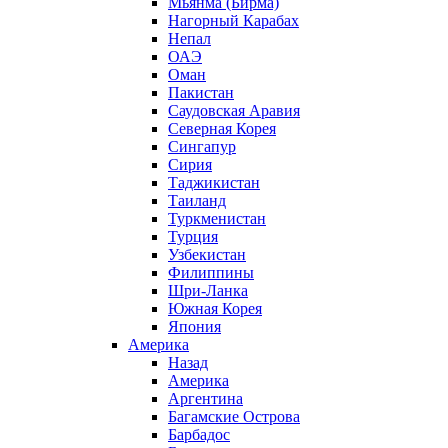
Мьянма (Бирма)
Нагорный Карабах
Непал
ОАЭ
Оман
Пакистан
Саудовская Аравия
Северная Корея
Сингапур
Сирия
Таджикистан
Таиланд
Туркменистан
Турция
Узбекистан
Филиппины
Шри-Ланка
Южная Корея
Япония
Америка
Назад
Америка
Аргентина
Багамские Острова
Барбадос