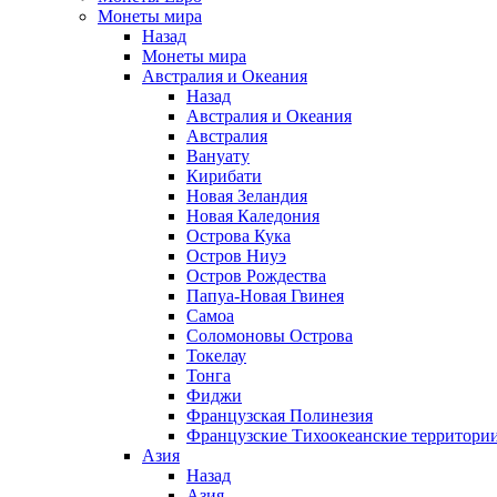
Монеты мира
Назад
Монеты мира
Австралия и Океания
Назад
Австралия и Океания
Австралия
Вануату
Кирибати
Новая Зеландия
Новая Каледония
Острова Кука
Остров Ниуэ
Остров Рождества
Папуа-Новая Гвинея
Самоа
Соломоновы Острова
Токелау
Тонга
Фиджи
Французская Полинезия
Французские Тихоокеанские территори
Азия
Назад
Азия