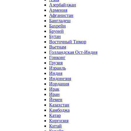
Азербайджан
Армения
Афганистан
Бангладеш
Бахрейн
Бруней
Бутан
Восточный Тимор
Вьетнам
Голландская Ост-Индия
Гонконг
Грузия
Израиль
Индия
Индонезия
Иордания
Ирак
Иран
Йемен
Казахстан
Камбоджа
Катар
Киргизия
Китай