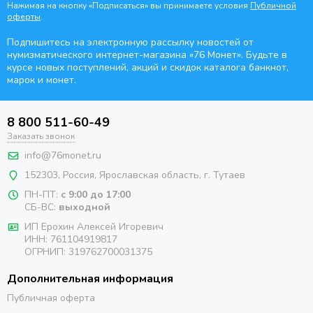
Нажимая на кнопку «Подписаться» вы принимаете условия
Публичной
оферты
.
Подпишитесь на электронную рассылку новостей от
нумизматического интернет-магазина
«76 Монет». Будьте
в
курсе новых поступлений, акций и скидок каталога банкнот,
марок и монет.
8 800 511-60-49
Заказать звонок
info@76monet.ru
152303
,
Россия
,
Ярославская область
, г. Тутаев
ПН-ПТ:
с 9:00 до 17:00
СБ-ВС:
выходной
ИП Ерохин Алексей Игоревич
ИНН: 761104919817
ОГРНИП: 319762700031375
Дополнительная информация
Публичная оферта