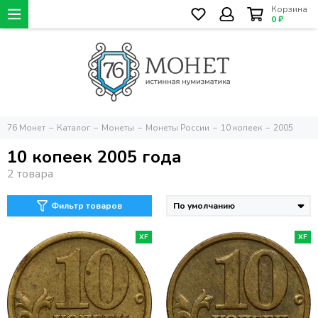
Корзина
0 ₽
76 Монет
Каталог
Монеты
Монеты России
10 копеек
2005
10 копеек 2005 года
Фильтр товаров
XF
XF