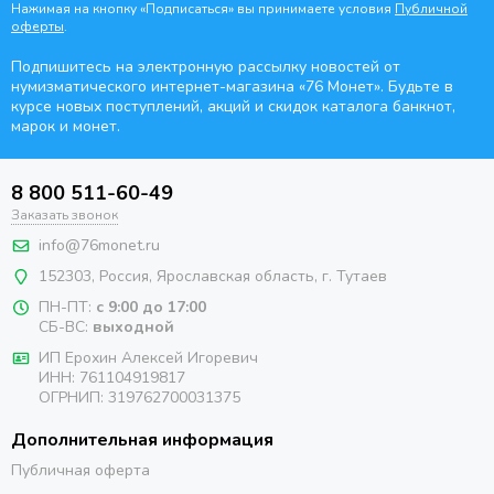
Нажимая на кнопку «Подписаться» вы принимаете условия
Публичной
оферты
.
Подпишитесь на электронную рассылку новостей от
нумизматического интернет-магазина
«76 Монет». Будьте
в
курсе новых поступлений, акций и скидок каталога банкнот,
марок и монет.
8 800 511-60-49
Заказать звонок
info@76monet.ru
152303
,
Россия
,
Ярославская область
, г. Тутаев
ПН-ПТ:
с 9:00 до 17:00
СБ-ВС:
выходной
ИП Ерохин Алексей Игоревич
ИНН: 761104919817
ОГРНИП: 319762700031375
Дополнительная информация
Публичная оферта