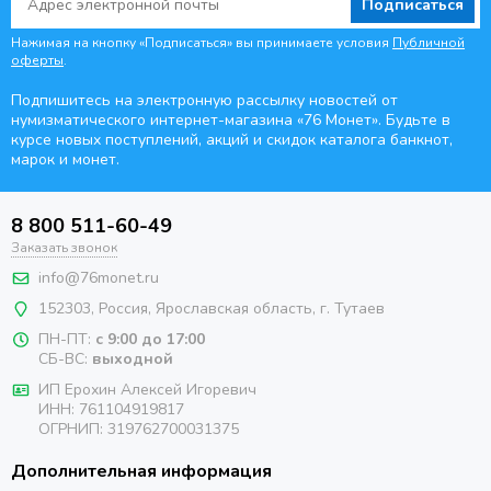
Подписаться
Нажимая на кнопку «Подписаться» вы принимаете условия
Публичной
оферты
.
Подпишитесь на электронную рассылку новостей от
нумизматического интернет-магазина
«76 Монет». Будьте
в
курсе новых поступлений, акций и скидок каталога банкнот,
марок и монет.
8 800 511-60-49
Заказать звонок
info@76monet.ru
152303
,
Россия
,
Ярославская область
, г. Тутаев
ПН-ПТ:
с 9:00 до 17:00
СБ-ВС:
выходной
ИП Ерохин Алексей Игоревич
ИНН: 761104919817
ОГРНИП: 319762700031375
Дополнительная информация