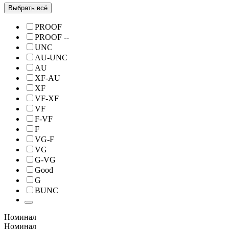
Выбрать всё
PROOF
PROOF --
UNC
AU-UNC
AU
XF-AU
XF
VF-XF
VF
F-VF
F
VG-F
VG
G-VG
Good
G
BUNC
Номинал
Номинал