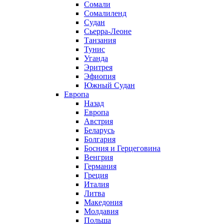
Сомали
Сомалиленд
Судан
Сьерра-Леоне
Танзания
Тунис
Уганда
Эритрея
Эфиопия
Южный Судан
Европа
Назад
Европа
Австрия
Беларусь
Болгария
Босния и Герцеговина
Венгрия
Германия
Греция
Италия
Литва
Македония
Молдавия
Польша