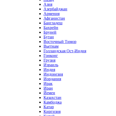
Азия
Азербайджан
Армения
Афганистан
Бангладеш
Бахрейн
Бруней
Бутан
Восточный Тимор
Вьетнам
Голландская Ост-Индия
Гонконг
Грузия
Израиль
Индия
Индонезия
Иордания
Ирак
Иран
Йемен
Казахстан
Камбоджа
Катар
Киргизия