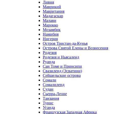
Ливия
Маврикий
Мавритания
Мадагаскар
Малави
Марокко
Мозамбик
Намибия
Нигерия
Остров Тристан-да-Кунья
Острова Святой Елены и Вознесения
Родезия
Родезия и Ньясаленд
Руанда
Сан Томе и Принсипи
Свазиленд (Эсватини)
Сейшельские острова
Сомали
Сомалиленд
Судан
Сьерра-Леоне
Танзания
Тунис
Уганда
Французская Западная Африка