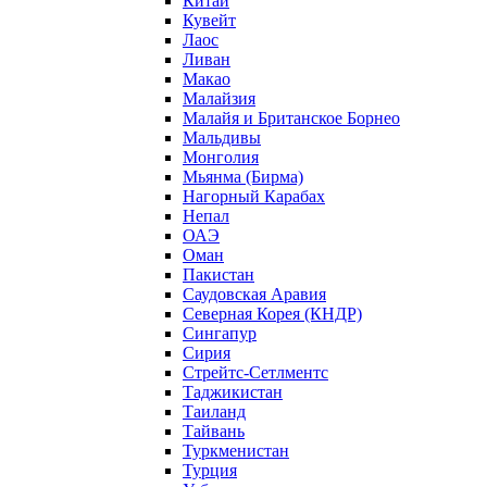
Китай
Кувейт
Лаос
Ливан
Макао
Малайзия
Малайя и Британское Борнео
Мальдивы
Монголия
Мьянма (Бирма)
Нагорный Карабах
Непал
ОАЭ
Оман
Пакистан
Саудовская Аравия
Северная Корея (КНДР)
Сингапур
Сирия
Стрейтс-Сетлментс
Таджикистан
Таиланд
Тайвань
Туркменистан
Турция