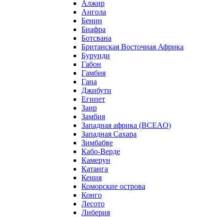
Алжир
Ангола
Бенин
Биафра
Ботсвана
Британская Восточная Африка
Бурунди
Габон
Гамбия
Гана
Джибути
Египет
Заир
Замбия
Западная африка (BCEAO)
Западная Сахара
Зимбабве
Кабо-Верде
Камерун
Катанга
Кения
Коморские острова
Конго
Лесото
Либерия