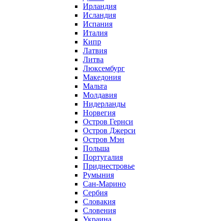
Ирландия
Исландия
Испания
Италия
Кипр
Латвия
Литва
Люксембург
Македония
Мальта
Молдавия
Нидерланды
Норвегия
Остров Гернси
Остров Джерси
Остров Мэн
Польша
Португалия
Приднестровье
Румыния
Сан-Марино
Сербия
Словакия
Словения
Украина