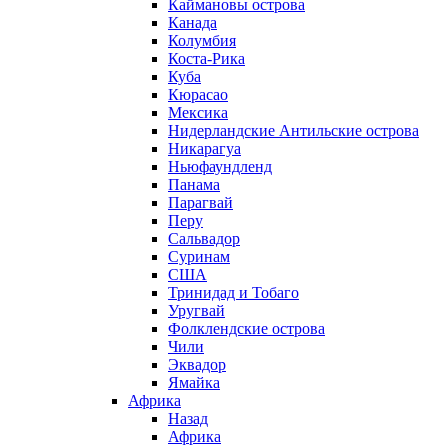
Каймановы острова
Канада
Колумбия
Коста-Рика
Куба
Кюрасао
Мексика
Нидерландские Антильские острова
Никарагуа
Ньюфаундленд
Панама
Парагвай
Перу
Сальвадор
Суринам
США
Тринидад и Тобаго
Уругвай
Фолклендские острова
Чили
Эквадор
Ямайка
Африка
Назад
Африка