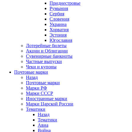
Приднестровье
Румыния
Сербия
Словения
Украина
Хорватия
Эстония
Югославия
Лотерейные билеты
Акции и Облигации
Сувенирные банкноты
Частные выпуски
Чеки и купоны
Почтовые марки
Назад
Почтовые марки
Марки РФ
Марки СССР
Иностранные марки
Марки Царской России
Тематики
Назад
Тематики
Авиа
Война