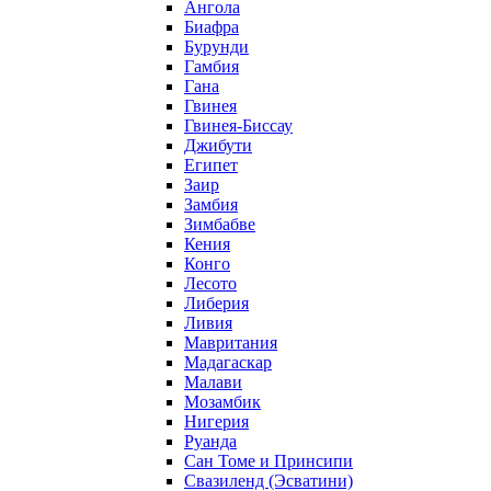
Ангола
Биафра
Бурунди
Гамбия
Гана
Гвинея
Гвинея-Биссау
Джибути
Египет
Заир
Замбия
Зимбабве
Кения
Конго
Лесото
Либерия
Ливия
Мавритания
Мадагаскар
Малави
Мозамбик
Нигерия
Руанда
Сан Томе и Принсипи
Свазиленд (Эсватини)