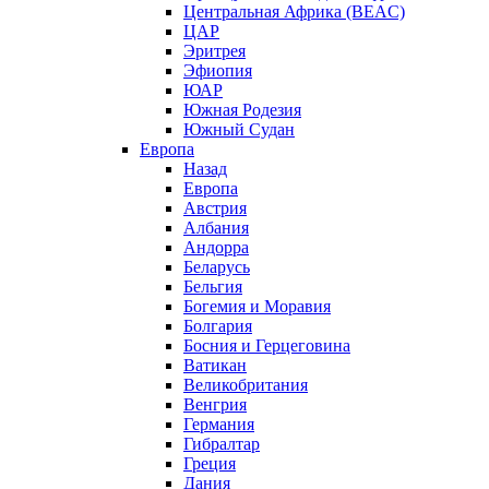
Центральная Африка (BEAC)
ЦАР
Эритрея
Эфиопия
ЮАР
Южная Родезия
Южный Судан
Европа
Назад
Европа
Австрия
Албания
Андорра
Беларусь
Бельгия
Богемия и Моравия
Болгария
Босния и Герцеговина
Ватикан
Великобритания
Венгрия
Германия
Гибралтар
Греция
Дания