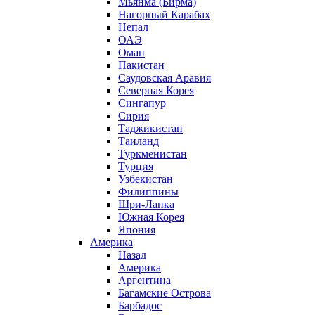
Мьянма (Бирма)
Нагорный Карабах
Непал
ОАЭ
Оман
Пакистан
Саудовская Аравия
Северная Корея
Сингапур
Сирия
Таджикистан
Таиланд
Туркменистан
Турция
Узбекистан
Филиппины
Шри-Ланка
Южная Корея
Япония
Америка
Назад
Америка
Аргентина
Багамские Острова
Барбадос