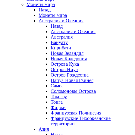
Монеты мира
Назад
Монеты мира
Австралия и Океания
Назад
Австралия и Океания
Австралия
Вануату
Кирибати
Новая Зеландия
Новая Каледония
Острова Кука
Остров Ниуэ
Остров Рождества
Папуа-Новая Гвинея
Самоа
Соломоновы Острова
Токелау
Тонга
Фиджи
Французская Полинезия
Французские Тихоокеанские
территории
Азия
Назад