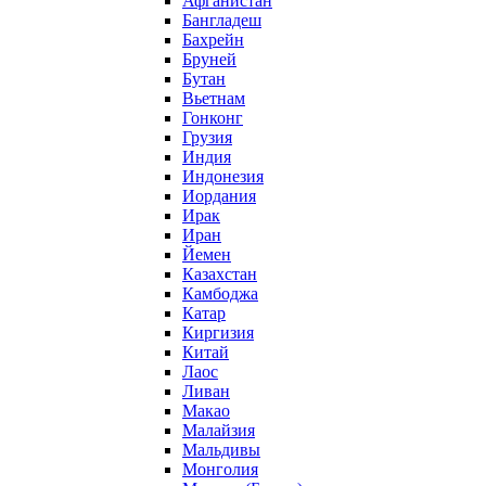
Афганистан
Бангладеш
Бахрейн
Бруней
Бутан
Вьетнам
Гонконг
Грузия
Индия
Индонезия
Иордания
Ирак
Иран
Йемен
Казахстан
Камбоджа
Катар
Киргизия
Китай
Лаос
Ливан
Макао
Малайзия
Мальдивы
Монголия