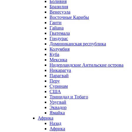
Боливия
Бразилия
Венесуэла
Восточные Карибы
Гаити
Гайана
Гватемала
Гондурас
Доминиканская республика
Колумбия
Куба
Мексика
Нидерландские Антильские острова
Никарагуа
Парагвай
Перу
Суринам
США
Тринидад и Тобаго
Уругвай
Эквадор
Ямайка
Африка
Назад
Африка