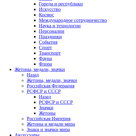
Города и республики
Искусство
Космос
Международное сотрудничество
Наука и технологии
Персоналии
Праздники
События
Спорт
Транспорт
Фауна
Флора
Жетоны, медали, значки
Назад
Жетоны, медали, значки
Российская Федерация
РСФСР и СССР
Назад
РСФСР и СССР
Значки
Жетоны
Российская Империя
Жетоны и медали мира
Знаки и значки мира
Аксессуары