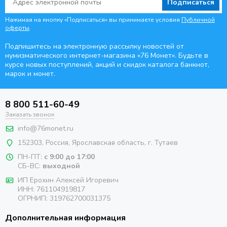
Подписаться
Нажимая на кнопку «Подписаться» вы принимаете условия
Публичной
оферты
.
Подпишитесь на электронную рассылку новостей от
нумизматического интернет-магазина
«76 Монет». Будьте
в
курсе новых поступлений, акций и скидок каталога банкнот,
марок и монет.
8 800 511-60-49
Заказать звонок
info@76monet.ru
152303
,
Россия
,
Ярославская область
, г. Тутаев
ПН-ПТ:
с 9:00 до 17:00
СБ-ВС:
выходной
ИП Ерохин Алексей Игоревич
ИНН: 761104919817
ОГРНИП: 319762700031375
Дополнительная информация