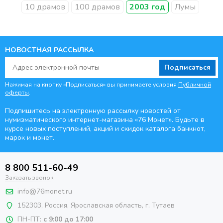
10 драмов
100 драмов
2003 год
Лумы
НОВОСТНАЯ РАССЫЛКА
Подписаться
Нажимая на кнопку «Подписаться» вы принимаете условия
Публичной
оферты
.
Подпишитесь на электронную рассылку новостей от
нумизматического интернет-магазина
«76 Монет». Будьте
в
курсе новых поступлений, акций и скидок каталога банкнот,
марок и монет.
8 800 511-60-49
Заказать звонок
info@76monet.ru
152303
,
Россия
,
Ярославская область
, г. Тутаев
ПН-ПТ:
с 9:00 до 17:00