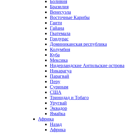
Боливия
Бразилия
Венесуэла
Восточные Карибы
Гаити
Гайана
Гватемала
Гондурас
Доминиканская республика
Колумбия
Куба
Мексика
Нидерландские Антильские острова
Никарагуа
Парагвай
Перу
Суринам
США
Тринидад и Тобаго
Уругвай
Эквадор
Ямайка
Африка
Назад
Африка