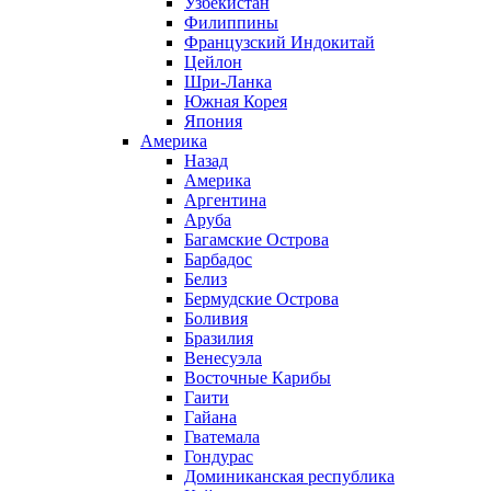
Узбекистан
Филиппины
Французский Индокитай
Цейлон
Шри-Ланка
Южная Корея
Япония
Америка
Назад
Америка
Аргентина
Аруба
Багамские Острова
Барбадос
Белиз
Бермудские Острова
Боливия
Бразилия
Венесуэла
Восточные Карибы
Гаити
Гайана
Гватемала
Гондурас
Доминиканская республика