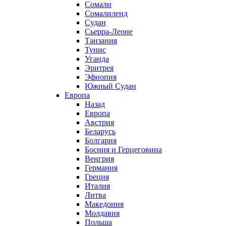
Сомали
Сомалиленд
Судан
Сьерра-Леоне
Танзания
Тунис
Уганда
Эритрея
Эфиопия
Южный Судан
Европа
Назад
Европа
Австрия
Беларусь
Болгария
Босния и Герцеговина
Венгрия
Германия
Греция
Италия
Литва
Македония
Молдавия
Польша