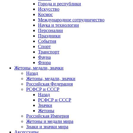
Города и республики
Искусство
Космос
Международное сотрудничество
Наука и технологии
Персоналии
Праздники
События
Спорт
Транспорт
Фауна
Флора
Жетоны, медали, значки
Назад
Жетоны, медали, значки
Российская Федерация
РСФСР и СССР
Назад
РСФСР и СССР
Значки
Жетоны
Российская Империя
Жетоны и медали мира
Знаки и значки мира
Аксессуары