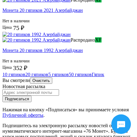
Монета 20 гяпиков 2021 Азербайджан
Нет в наличии
75 ₽
Цена
Распродано
XF
Монета 20 гяпиков 1992 Азербайджан
Нет в наличии
352 ₽
Цена
10 гяпиков
20 гяпиков
5 гяпиков
50 гяпиков
Гяпик
Вы смотрели
Очистить
Новостная рассылка
Подписаться
Нажимая на кнопку «Подписаться» вы принимаете условия
Публичной оферты
.
Подпишитесь на электронную рассылку новостей от
нумизматического интернет-магазина
«76 Монет». Будьте
в
курсе новых поступлений, акций и скидок каталога банкнот,