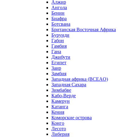
Алжир
Ангола
Бенин
Биафра
Ботсвана
Британская Восточная Африка
Бурунди
Габон
Гамбия
Гана
Джибути
Египет
Заир
Замбия
Западная африка (BCEAO)
Западная Сахара
Зимбабве
Кабо-Верде
Камерун
Катанга
Кения
Коморские острова
Конго
Лесото
Либерия