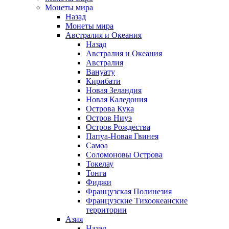
Монеты мира
Назад
Монеты мира
Австралия и Океания
Назад
Австралия и Океания
Австралия
Вануату
Кирибати
Новая Зеландия
Новая Каледония
Острова Кука
Остров Ниуэ
Остров Рождества
Папуа-Новая Гвинея
Самоа
Соломоновы Острова
Токелау
Тонга
Фиджи
Французская Полинезия
Французские Тихоокеанские
территории
Азия
Назад