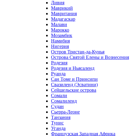
Ливия
Маврикий
Мавритания
Мадагаскар
Малави
Марокко
Мозамбик
Намибия
Нигерия
Остров Тристан-да-Кунья
Острова Святой Елены и Вознесения
Родезия
Родезия и Ньясаленд
Руанда
Сан Томе и Принсипи
Свазиленд (Эсватини)
Сейшельские острова
Сомали
Сомалиленд
Судан
Сьерра-Леоне
Танзания
Тунис
Уганда
Французская Западная Африка