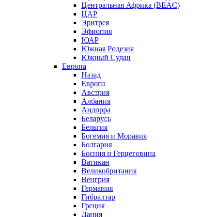
Центральная Африка (BEAC)
ЦАР
Эритрея
Эфиопия
ЮАР
Южная Родезия
Южный Судан
Европа
Назад
Европа
Австрия
Албания
Андорра
Беларусь
Бельгия
Богемия и Моравия
Болгария
Босния и Герцеговина
Ватикан
Великобритания
Венгрия
Германия
Гибралтар
Греция
Дания