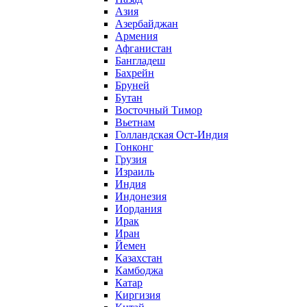
Азия
Азербайджан
Армения
Афганистан
Бангладеш
Бахрейн
Бруней
Бутан
Восточный Тимор
Вьетнам
Голландская Ост-Индия
Гонконг
Грузия
Израиль
Индия
Индонезия
Иордания
Ирак
Иран
Йемен
Казахстан
Камбоджа
Катар
Киргизия