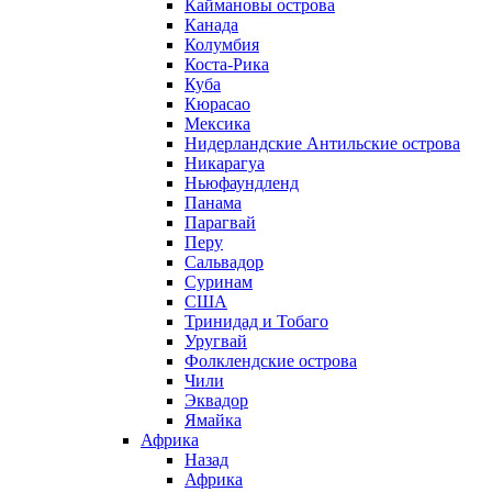
Каймановы острова
Канада
Колумбия
Коста-Рика
Куба
Кюрасао
Мексика
Нидерландские Антильские острова
Никарагуа
Ньюфаундленд
Панама
Парагвай
Перу
Сальвадор
Суринам
США
Тринидад и Тобаго
Уругвай
Фолклендские острова
Чили
Эквадор
Ямайка
Африка
Назад
Африка