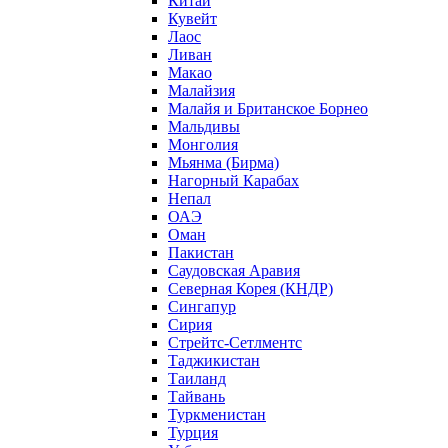
Китай
Кувейт
Лаос
Ливан
Макао
Малайзия
Малайя и Британское Борнео
Мальдивы
Монголия
Мьянма (Бирма)
Нагорный Карабах
Непал
ОАЭ
Оман
Пакистан
Саудовская Аравия
Северная Корея (КНДР)
Сингапур
Сирия
Стрейтс-Сетлментс
Таджикистан
Таиланд
Тайвань
Туркменистан
Турция