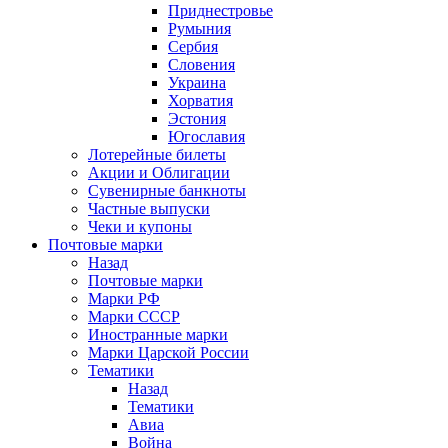
Приднестровье
Румыния
Сербия
Словения
Украина
Хорватия
Эстония
Югославия
Лотерейные билеты
Акции и Облигации
Сувенирные банкноты
Частные выпуски
Чеки и купоны
Почтовые марки
Назад
Почтовые марки
Марки РФ
Марки СССР
Иностранные марки
Марки Царской России
Тематики
Назад
Тематики
Авиа
Война