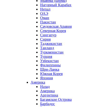
Мьянма (Бирма)
Нагорный Карабах
Непал
ОАЭ
Оман
Пакистан
Саудовская Аравия
Северная Корея
Сингапур
Сирия
Таджикистан
Таиланд
Туркменистан
Турция
Узбекистан
Филиппины
Шри-Ланка
Южная Корея
Япония
Америка
Назад
Америка
Аргентина
Багамские Острова
Барбадос