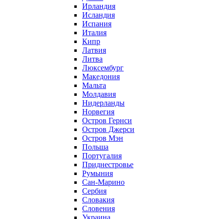
Ирландия
Исландия
Испания
Италия
Кипр
Латвия
Литва
Люксембург
Македония
Мальта
Молдавия
Нидерланды
Норвегия
Остров Гернси
Остров Джерси
Остров Мэн
Польша
Португалия
Приднестровье
Румыния
Сан-Марино
Сербия
Словакия
Словения
Украина