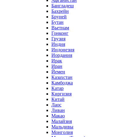
Афганистан
Бангладеш
Бахрейн
Бруней
Бутан
Вьетнам
Гонконг
Грузия
Индия
Индонезия
Иордания
Ирак
Иран
Йемен
Казахстан
Камбоджа
Катар
Киргизия
Китай
Лаос
Ливан
Макао
Малайзия
Мальдивы
Монголия