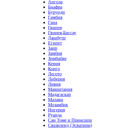
Ангола
Биафра
Бурунди
Гамбия
Гана
Гвинея
Гвинея-Биссау
Джибути
Египет
Заир
Замбия
Зимбабве
Кения
Конго
Лесото
Либерия
Ливия
Мавритания
Мадагаскар
Малави
Мозамбик
Нигерия
Руанда
Сан Томе и Принсипи
Свазиленд (Эсватини)