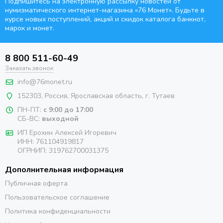
Подпишитесь на электронную рассылку новостей от
нумизматического интернет-магазина
«76 Монет». Будьте
в
курсе новых поступлений, акций и скидок каталога банкнот,
марок и монет.
8 800 511-60-49
Заказать звонок
info@76monet.ru
152303
,
Россия
,
Ярославская область
, г. Тутаев
ПН-ПТ:
с 9:00 до 17:00
СБ-ВС:
выходной
ИП Ерохин Алексей Игоревич
ИНН: 761104919817
ОГРНИП: 319762700031375
Дополнительная информация
Публичная оферта
Пользовательское соглашение
Политика конфиденциальности