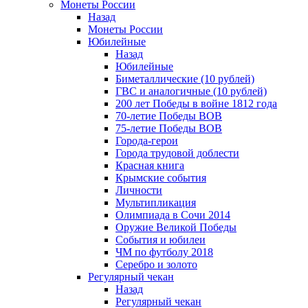
Монеты России
Назад
Монеты России
Юбилейные
Назад
Юбилейные
Биметаллические (10 рублей)
ГВС и аналогичные (10 рублей)
200 лет Победы в войне 1812 года
70-летие Победы ВОВ
75-летие Победы ВОВ
Города-герои
Города трудовой доблести
Красная книга
Крымские события
Личности
Мультипликация
Олимпиада в Сочи 2014
Оружие Великой Победы
События и юбилеи
ЧМ по футболу 2018
Серебро и золото
Регулярный чекан
Назад
Регулярный чекан