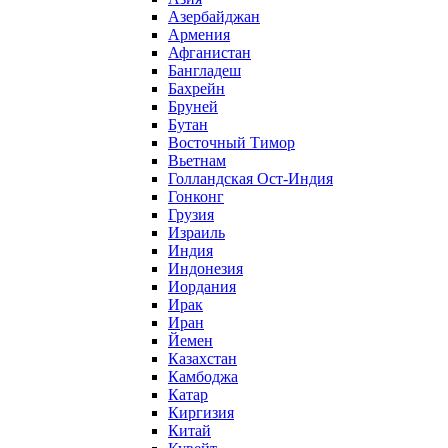
Азербайджан
Армения
Афганистан
Бангладеш
Бахрейн
Бруней
Бутан
Восточный Тимор
Вьетнам
Голландская Ост-Индия
Гонконг
Грузия
Израиль
Индия
Индонезия
Иордания
Ирак
Иран
Йемен
Казахстан
Камбоджа
Катар
Киргизия
Китай