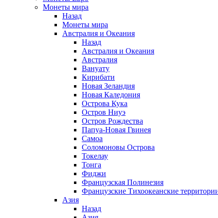
Монеты мира
Назад
Монеты мира
Австралия и Океания
Назад
Австралия и Океания
Австралия
Вануату
Кирибати
Новая Зеландия
Новая Каледония
Острова Кука
Остров Ниуэ
Остров Рождества
Папуа-Новая Гвинея
Самоа
Соломоновы Острова
Токелау
Тонга
Фиджи
Французская Полинезия
Французские Тихоокеанские территори
Азия
Назад
Азия