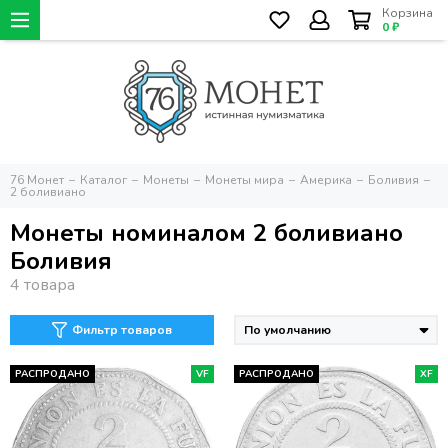
Корзина
0 ₽
76 Монет
Каталог
Монеты
Монеты мира
Америка
Боливия
2 боливиано
Монеты номиналом 2 боливиано
Боливия
Фильтр товаров
РАСПРОДАНО
VF
РАСПРОДАНО
XF