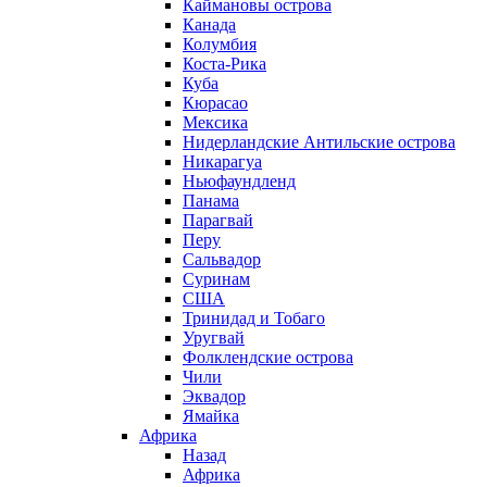
Каймановы острова
Канада
Колумбия
Коста-Рика
Куба
Кюрасао
Мексика
Нидерландские Антильские острова
Никарагуа
Ньюфаундленд
Панама
Парагвай
Перу
Сальвадор
Суринам
США
Тринидад и Тобаго
Уругвай
Фолклендские острова
Чили
Эквадор
Ямайка
Африка
Назад
Африка