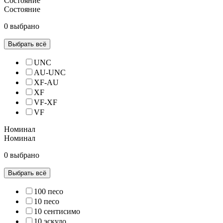
Состояние
Состояние
0 выбрано
Выбрать всё
UNC
AU-UNC
XF-AU
XF
VF-XF
VF
Номинал
Номинал
0 выбрано
Выбрать всё
100 песо
10 песо
10 сентисимо
10 эскудо