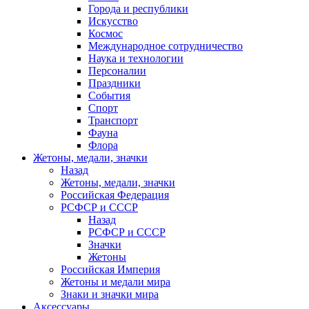
Города и республики
Искусство
Космос
Международное сотрудничество
Наука и технологии
Персоналии
Праздники
События
Спорт
Транспорт
Фауна
Флора
Жетоны, медали, значки
Назад
Жетоны, медали, значки
Российская Федерация
РСФСР и СССР
Назад
РСФСР и СССР
Значки
Жетоны
Российская Империя
Жетоны и медали мира
Знаки и значки мира
Аксессуары