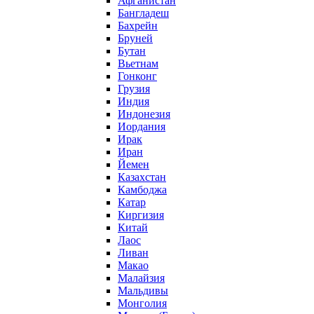
Афганистан
Бангладеш
Бахрейн
Бруней
Бутан
Вьетнам
Гонконг
Грузия
Индия
Индонезия
Иордания
Ирак
Иран
Йемен
Казахстан
Камбоджа
Катар
Киргизия
Китай
Лаос
Ливан
Макао
Малайзия
Мальдивы
Монголия