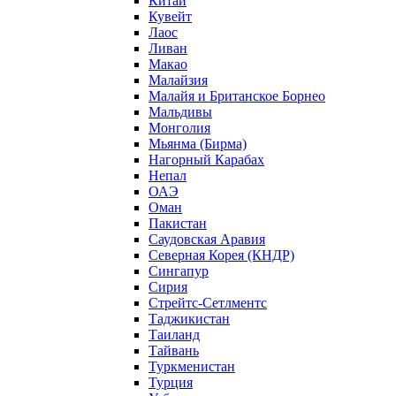
Китай
Кувейт
Лаос
Ливан
Макао
Малайзия
Малайя и Британское Борнео
Мальдивы
Монголия
Мьянма (Бирма)
Нагорный Карабах
Непал
ОАЭ
Оман
Пакистан
Саудовская Аравия
Северная Корея (КНДР)
Сингапур
Сирия
Стрейтс-Сетлментс
Таджикистан
Таиланд
Тайвань
Туркменистан
Турция