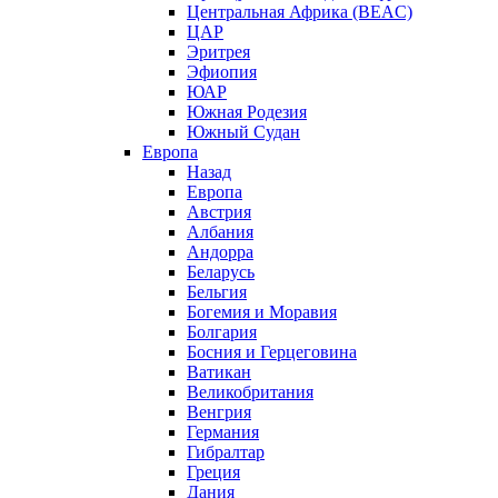
Центральная Африка (BEAC)
ЦАР
Эритрея
Эфиопия
ЮАР
Южная Родезия
Южный Судан
Европа
Назад
Европа
Австрия
Албания
Андорра
Беларусь
Бельгия
Богемия и Моравия
Болгария
Босния и Герцеговина
Ватикан
Великобритания
Венгрия
Германия
Гибралтар
Греция
Дания