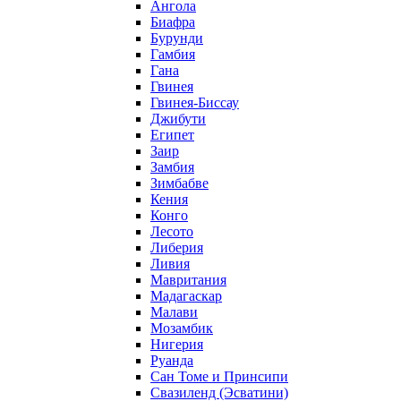
Ангола
Биафра
Бурунди
Гамбия
Гана
Гвинея
Гвинея-Биссау
Джибути
Египет
Заир
Замбия
Зимбабве
Кения
Конго
Лесото
Либерия
Ливия
Мавритания
Мадагаскар
Малави
Мозамбик
Нигерия
Руанда
Сан Томе и Принсипи
Свазиленд (Эсватини)