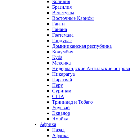
Боливия
Бразилия
Венесуэла
Восточные Карибы
Гаити
Гайана
Гватемала
Гондурас
Доминиканская республика
Колумбия
Куба
Мексика
Нидерландские Антильские острова
Никарагуа
Парагвай
Перу
Суринам
США
Тринидад и Тобаго
Уругвай
Эквадор
Ямайка
Африка
Назад
Африка