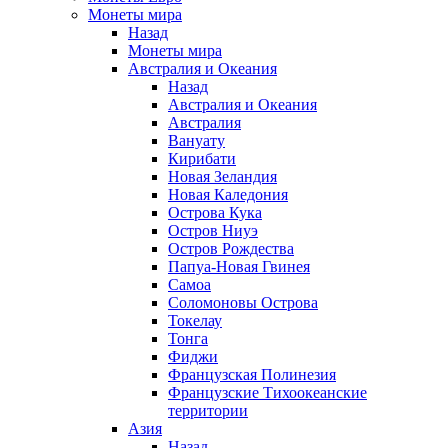
Монеты мира
Назад
Монеты мира
Австралия и Океания
Назад
Австралия и Океания
Австралия
Вануату
Кирибати
Новая Зеландия
Новая Каледония
Острова Кука
Остров Ниуэ
Остров Рождества
Папуа-Новая Гвинея
Самоа
Соломоновы Острова
Токелау
Тонга
Фиджи
Французская Полинезия
Французские Тихоокеанские
территории
Азия
Назад