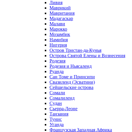
Ливия
Маврикий
Мавритания
Мадагаскар
Малави
Марокко
Мозамбик
Намибия
Нигерия
Остров Тристан-да-Кунья
Острова Святой Елены и Вознесения
Родезия
Родезия и Ньясаленд
Руанда
Сан Томе и Принсипи
Свазиленд (Эсватини)
Сейшельские острова
Сомали
Сомалиленд
Судан
Сьерра-Леоне
Танзания
Тунис
Уганда
Французская Западная Африка