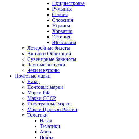
Приднестровье
Румыния
Сербия
Словения
Украина
Хорватия
Эстония
Югославия
Лотерейные билеты
Акции и Облигации
Сувенирные банкноты
Частные выпуски
Чеки и купоны
Почтовые марки
Назад
Почтовые марки
Марки РФ
Марки СССР
Иностранные марки
Марки Царской России
Тематики
Назад
Тематики
Авиа
Война