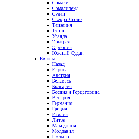
Сомали
Сомалиленд
Судан
Сьерра-Леоне
Танзания
Тунис
Уганда
Эритрея
Эфиопия
Южный Судан
Европа
Назад
Европа
Австрия
Беларусь
Болгария
Босния и Герцеговина
Венгрия
Германия
Греция
Италия
Литва
Македония
Молдавия
Польша