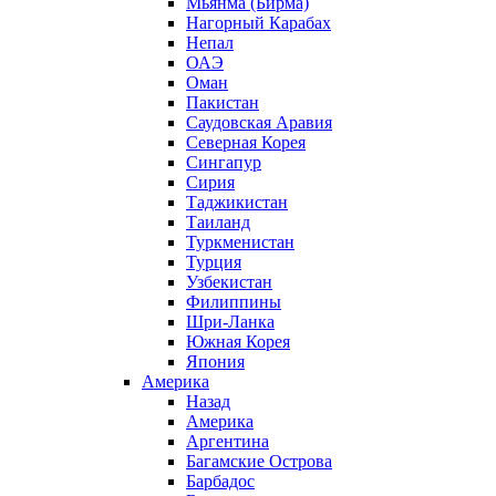
Мьянма (Бирма)
Нагорный Карабах
Непал
ОАЭ
Оман
Пакистан
Саудовская Аравия
Северная Корея
Сингапур
Сирия
Таджикистан
Таиланд
Туркменистан
Турция
Узбекистан
Филиппины
Шри-Ланка
Южная Корея
Япония
Америка
Назад
Америка
Аргентина
Багамские Острова
Барбадос