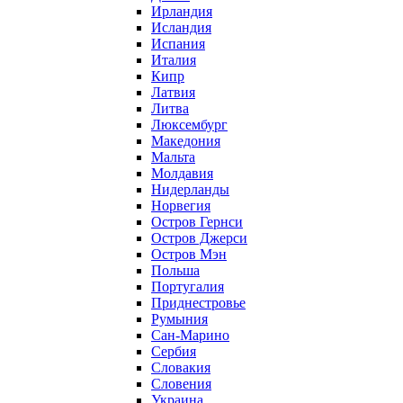
Ирландия
Исландия
Испания
Италия
Кипр
Латвия
Литва
Люксембург
Македония
Мальта
Молдавия
Нидерланды
Норвегия
Остров Гернси
Остров Джерси
Остров Мэн
Польша
Португалия
Приднестровье
Румыния
Сан-Марино
Сербия
Словакия
Словения
Украина