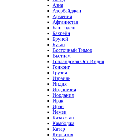
Азия
Азербайджан
Армения
Афганистан
Бангладеш
Бахрейн
Бруней
Бутан
Восточный Тимор
Вьетнам
Голландская Ост-Индия
Гонконг
Грузия
Израиль
Индия
Индонезия
Иордания
Ирак
Иран
Йемен
Казахстан
Камбоджа
Катар
Киргизия