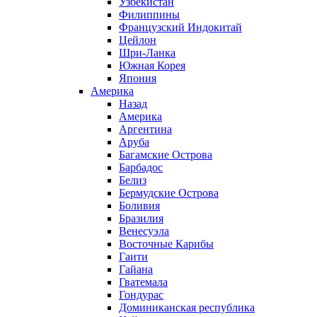
Узбекистан
Филиппины
Французский Индокитай
Цейлон
Шри-Ланка
Южная Корея
Япония
Америка
Назад
Америка
Аргентина
Аруба
Багамские Острова
Барбадос
Белиз
Бермудские Острова
Боливия
Бразилия
Венесуэла
Восточные Карибы
Гаити
Гайана
Гватемала
Гондурас
Доминиканская республика