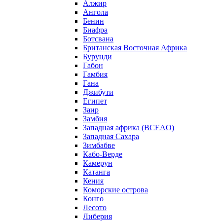
Алжир
Ангола
Бенин
Биафра
Ботсвана
Британская Восточная Африка
Бурунди
Габон
Гамбия
Гана
Джибути
Египет
Заир
Замбия
Западная африка (BCEAO)
Западная Сахара
Зимбабве
Кабо-Верде
Камерун
Катанга
Кения
Коморские острова
Конго
Лесото
Либерия