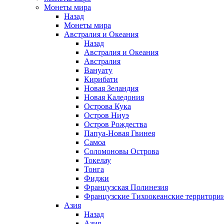
Монеты мира
Назад
Монеты мира
Австралия и Океания
Назад
Австралия и Океания
Австралия
Вануату
Кирибати
Новая Зеландия
Новая Каледония
Острова Кука
Остров Ниуэ
Остров Рождества
Папуа-Новая Гвинея
Самоа
Соломоновы Острова
Токелау
Тонга
Фиджи
Французская Полинезия
Французские Тихоокеанские территори
Азия
Назад
Азия