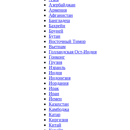
Азербайджан
Армения
Афганистан
Бангладеш
Бахрейн
Бруней
Бутан
Восточный Тимор
Вьетнам
Голландская Ост-Индия
Гонконг
Грузия
Израиль
Индия
Индонезия
Иордания
Ирак
Иран
Йемен
Казахстан
Камбоджа
Катар
Киргизия
Китай