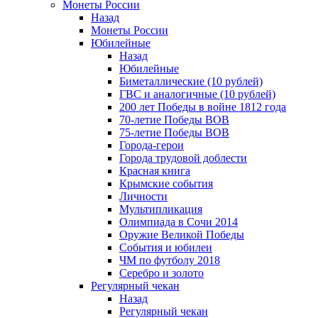
Монеты России
Назад
Монеты России
Юбилейные
Назад
Юбилейные
Биметаллические (10 рублей)
ГВС и аналогичные (10 рублей)
200 лет Победы в войне 1812 года
70-летие Победы ВОВ
75-летие Победы ВОВ
Города-герои
Города трудовой доблести
Красная книга
Крымские события
Личности
Мультипликация
Олимпиада в Сочи 2014
Оружие Великой Победы
События и юбилеи
ЧМ по футболу 2018
Серебро и золото
Регулярный чекан
Назад
Регулярный чекан