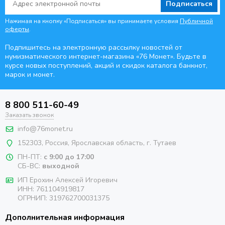
Подписаться
Нажимая на кнопку «Подписаться» вы принимаете условия
Публичной
оферты
.
Подпишитесь на электронную рассылку новостей от
нумизматического интернет-магазина
«76 Монет». Будьте
в
курсе новых поступлений, акций и скидок каталога банкнот,
марок и монет.
8 800 511-60-49
Заказать звонок
info@76monet.ru
152303
,
Россия
,
Ярославская область
, г. Тутаев
ПН-ПТ:
с 9:00 до 17:00
СБ-ВС:
выходной
ИП Ерохин Алексей Игоревич
ИНН: 761104919817
ОГРНИП: 319762700031375
Дополнительная информация