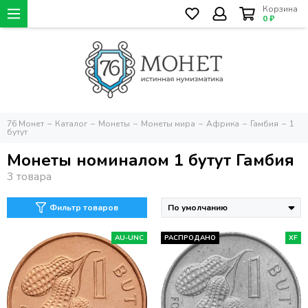
Корзина
0 ₽
76 Монет
Каталог
Монеты
Монеты мира
Африка
Гамбия
1
бутут
Монеты номиналом 1 бутут Гамбия
Фильтр товаров
AU-UNC
РАСПРОДАНО
XF