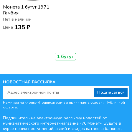
Монета 1 бутут 1971
Гамбия
Нет в наличии
135 ₽
Цена
1 бутут
НОВОСТНАЯ РАССЫЛКА
Подписаться
Нажимая на кнопку «Подписаться» вы принимаете условия
Публичной
оферты
.
Подпишитесь на электронную рассылку новостей от
нумизматического интернет-магазина
«76 Монет». Будьте
в
курсе новых поступлений, акций и скидок каталога банкнот,