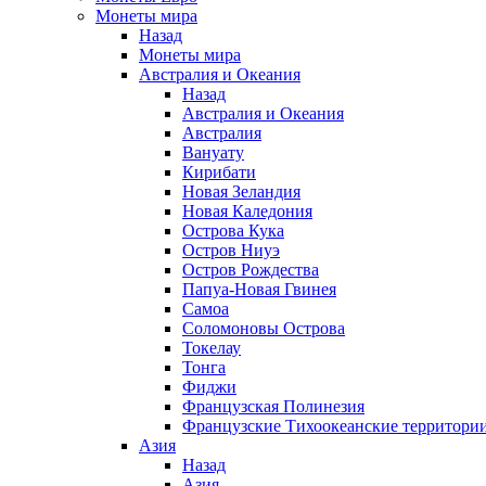
Монеты мира
Назад
Монеты мира
Австралия и Океания
Назад
Австралия и Океания
Австралия
Вануату
Кирибати
Новая Зеландия
Новая Каледония
Острова Кука
Остров Ниуэ
Остров Рождества
Папуа-Новая Гвинея
Самоа
Соломоновы Острова
Токелау
Тонга
Фиджи
Французская Полинезия
Французские Тихоокеанские территори
Азия
Назад
Азия