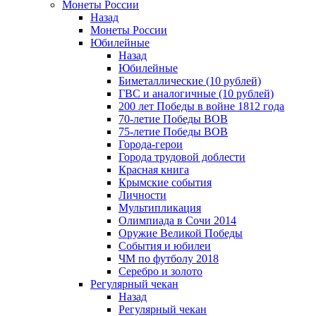
Монеты России
Назад
Монеты России
Юбилейные
Назад
Юбилейные
Биметаллические (10 рублей)
ГВС и аналогичные (10 рублей)
200 лет Победы в войне 1812 года
70-летие Победы ВОВ
75-летие Победы ВОВ
Города-герои
Города трудовой доблести
Красная книга
Крымские события
Личности
Мультипликация
Олимпиада в Сочи 2014
Оружие Великой Победы
События и юбилеи
ЧМ по футболу 2018
Серебро и золото
Регулярный чекан
Назад
Регулярный чекан