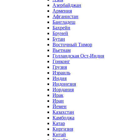
Азербайджан
Армения
Афганистан
Бангладеш
Бахрейн
Бруней
Бутан
Восточный Тимор
Вьетнам
Голландская Ост-Индия
Гонконг
Грузия
Израиль
Индия
Индонезия
Иордания
Ирак
Иран
Йемен
Казахстан
Камбоджа
Катар
Киргизия
Китай