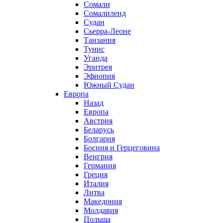
Сомали
Сомалиленд
Судан
Сьерра-Леоне
Танзания
Тунис
Уганда
Эритрея
Эфиопия
Южный Судан
Европа
Назад
Европа
Австрия
Беларусь
Болгария
Босния и Герцеговина
Венгрия
Германия
Греция
Италия
Литва
Македония
Молдавия
Польша