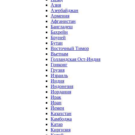
Азия
Азербайджан
Армения
Афганистан
Бангладеш
Бахрейн
Бруней
Бутан
Восточный Тимор
Вьетнам
Голландская Ост-Индия
Гонконг
Грузия
Израиль
Индия
Индонезия
Иордания
Ирак
Иран
Йемен
Казахстан
Камбоджа
Катар
Киргизия