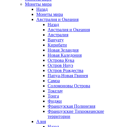
Монеты мира
Назад
Монеты мира
Австралия и Океания
Назад
Австралия и Океания
Австралия
Вануату
Кирибати
Новая Зеландия
Новая Каледония
Острова Кука
Остров Ниуэ
Остров Рождества
Папуа-Новая Гвинея
Самоа
Соломоновы Острова
Токелау
Тонга
Фиджи
Французская Полинезия
Французские Тихоокеанские
территории
Азия
Назад