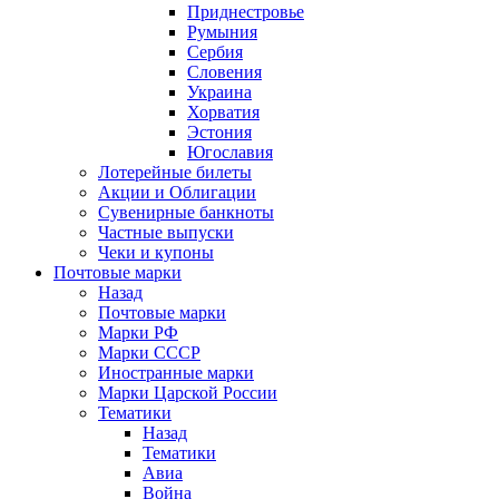
Приднестровье
Румыния
Сербия
Словения
Украина
Хорватия
Эстония
Югославия
Лотерейные билеты
Акции и Облигации
Сувенирные банкноты
Частные выпуски
Чеки и купоны
Почтовые марки
Назад
Почтовые марки
Марки РФ
Марки СССР
Иностранные марки
Марки Царской России
Тематики
Назад
Тематики
Авиа
Война