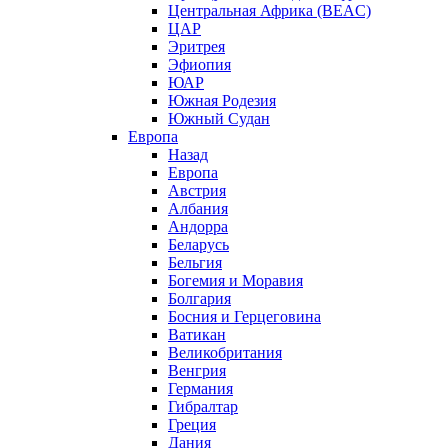
Центральная Африка (BEAC)
ЦАР
Эритрея
Эфиопия
ЮАР
Южная Родезия
Южный Судан
Европа
Назад
Европа
Австрия
Албания
Андорра
Беларусь
Бельгия
Богемия и Моравия
Болгария
Босния и Герцеговина
Ватикан
Великобритания
Венгрия
Германия
Гибралтар
Греция
Дания