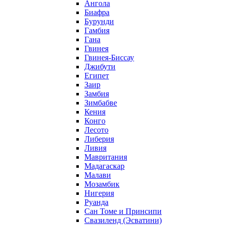
Ангола
Биафра
Бурунди
Гамбия
Гана
Гвинея
Гвинея-Биссау
Джибути
Египет
Заир
Замбия
Зимбабве
Кения
Конго
Лесото
Либерия
Ливия
Мавритания
Мадагаскар
Малави
Мозамбик
Нигерия
Руанда
Сан Томе и Принсипи
Свазиленд (Эсватини)