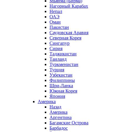
Мьянма (Бирма)
Нагорный Карабах
Непал
ОАЭ
Оман
Пакистан
Саудовская Аравия
Северная Корея
Сингапур
Сирия
Таджикистан
Таиланд
Туркменистан
Турция
Узбекистан
Филиппины
Шри-Ланка
Южная Корея
Япония
Америка
Назад
Америка
Аргентина
Багамские Острова
Барбадос