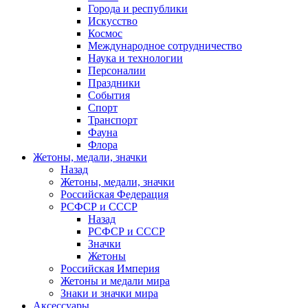
Города и республики
Искусство
Космос
Международное сотрудничество
Наука и технологии
Персоналии
Праздники
События
Спорт
Транспорт
Фауна
Флора
Жетоны, медали, значки
Назад
Жетоны, медали, значки
Российская Федерация
РСФСР и СССР
Назад
РСФСР и СССР
Значки
Жетоны
Российская Империя
Жетоны и медали мира
Знаки и значки мира
Аксессуары