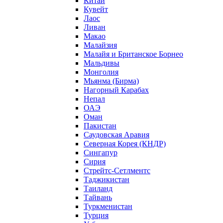
Китай
Кувейт
Лаос
Ливан
Макао
Малайзия
Малайя и Британское Борнео
Мальдивы
Монголия
Мьянма (Бирма)
Нагорный Карабах
Непал
ОАЭ
Оман
Пакистан
Саудовская Аравия
Северная Корея (КНДР)
Сингапур
Сирия
Стрейтс-Сетлментс
Таджикистан
Таиланд
Тайвань
Туркменистан
Турция