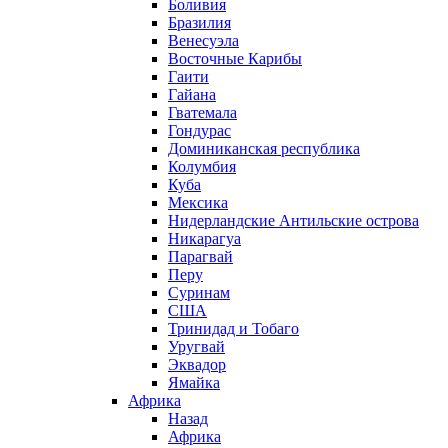
Боливия
Бразилия
Венесуэла
Восточные Карибы
Гаити
Гайана
Гватемала
Гондурас
Доминиканская республика
Колумбия
Куба
Мексика
Нидерландские Антильские острова
Никарагуа
Парагвай
Перу
Суринам
США
Тринидад и Тобаго
Уругвай
Эквадор
Ямайка
Африка
Назад
Африка