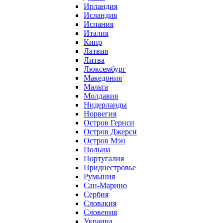
Ирландия
Исландия
Испания
Италия
Кипр
Латвия
Литва
Люксембург
Македония
Мальта
Молдавия
Нидерланды
Норвегия
Остров Гернси
Остров Джерси
Остров Мэн
Польша
Португалия
Приднестровье
Румыния
Сан-Марино
Сербия
Словакия
Словения
Украина