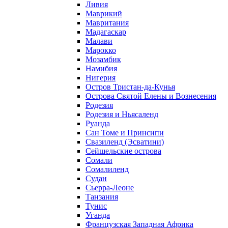
Ливия
Маврикий
Мавритания
Мадагаскар
Малави
Марокко
Мозамбик
Намибия
Нигерия
Остров Тристан-да-Кунья
Острова Святой Елены и Вознесения
Родезия
Родезия и Ньясаленд
Руанда
Сан Томе и Принсипи
Свазиленд (Эсватини)
Сейшельские острова
Сомали
Сомалиленд
Судан
Сьерра-Леоне
Танзания
Тунис
Уганда
Французская Западная Африка