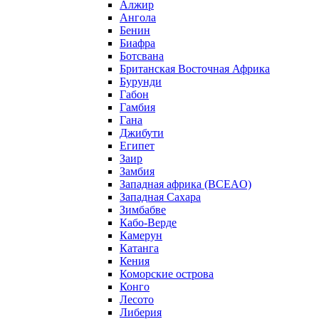
Алжир
Ангола
Бенин
Биафра
Ботсвана
Британская Восточная Африка
Бурунди
Габон
Гамбия
Гана
Джибути
Египет
Заир
Замбия
Западная африка (BCEAO)
Западная Сахара
Зимбабве
Кабо-Верде
Камерун
Катанга
Кения
Коморские острова
Конго
Лесото
Либерия