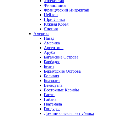
Узбекистан
Филиппины
Французский Индокитай
Цейлон
Шри-Ланка
Южная Корея
Япония
Америка
Назад
Америка
Аргентина
Аруба
Багамские Острова
Барбадос
Белиз
Бермудские Острова
Боливия
Бразилия
Венесуэла
Восточные Карибы
Гаити
Гайана
Гватемала
Гондурас
Доминиканская республика