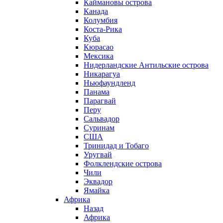
Каймановы острова
Канада
Колумбия
Коста-Рика
Куба
Кюрасао
Мексика
Нидерландские Антильские острова
Никарагуа
Ньюфаундленд
Панама
Парагвай
Перу
Сальвадор
Суринам
США
Тринидад и Тобаго
Уругвай
Фолклендские острова
Чили
Эквадор
Ямайка
Африка
Назад
Африка