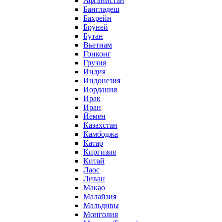
Афганистан
Бангладеш
Бахрейн
Бруней
Бутан
Вьетнам
Гонконг
Грузия
Индия
Индонезия
Иордания
Ирак
Иран
Йемен
Казахстан
Камбоджа
Катар
Киргизия
Китай
Лаос
Ливан
Макао
Малайзия
Мальдивы
Монголия