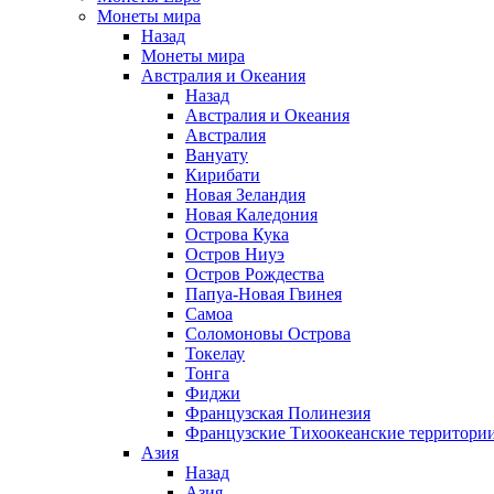
Монеты мира
Назад
Монеты мира
Австралия и Океания
Назад
Австралия и Океания
Австралия
Вануату
Кирибати
Новая Зеландия
Новая Каледония
Острова Кука
Остров Ниуэ
Остров Рождества
Папуа-Новая Гвинея
Самоа
Соломоновы Острова
Токелау
Тонга
Фиджи
Французская Полинезия
Французские Тихоокеанские территори
Азия
Назад
Азия