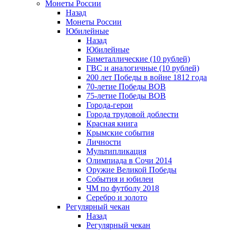
Монеты России
Назад
Монеты России
Юбилейные
Назад
Юбилейные
Биметаллические (10 рублей)
ГВС и аналогичные (10 рублей)
200 лет Победы в войне 1812 года
70-летие Победы ВОВ
75-летие Победы ВОВ
Города-герои
Города трудовой доблести
Красная книга
Крымские события
Личности
Мультипликация
Олимпиада в Сочи 2014
Оружие Великой Победы
События и юбилеи
ЧМ по футболу 2018
Серебро и золото
Регулярный чекан
Назад
Регулярный чекан