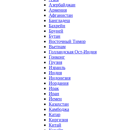
Азербайджан
Армения
Афганистан
Бангладеш
Бахрейн
Бруней
Бутан
Восточный Тимор
Вьетнам
Голландская Ост-Индия
Гонконг
Грузия
Израиль
Индия
Индонезия
Иордания
Ирак
Иран
Йемен
Казахстан
Камбоджа
Катар
Киргизия
Китай