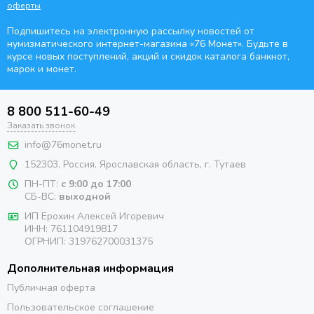
оферты
.
Подпишитесь на электронную рассылку новостей от
нумизматического интернет-магазина
«76 Монет». Будьте
в
курсе новых поступлений, акций и скидок каталога банкнот,
марок и монет.
8 800 511-60-49
Заказать звонок
info@76monet.ru
152303
,
Россия
,
Ярославская область
, г. Тутаев
ПН-ПТ:
с 9:00 до 17:00
СБ-ВС:
выходной
ИП Ерохин Алексей Игоревич
ИНН: 761104919817
ОГРНИП: 319762700031375
Дополнительная информация
Публичная оферта
Пользовательское соглашение