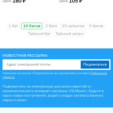
180 ₽
105 ₽
Цена
Цена
института риса»
1 бат
10 батов
2 бата
25 сатангов
5 батов
Тайский бат
Тайский сатанг
НОВОСТНАЯ РАССЫЛКА
Подписаться
Нажимая на кнопку «Подписаться» вы принимаете условия
Публичной
оферты
.
Подпишитесь на электронную рассылку новостей от
нумизматического интернет-магазина
«76 Монет». Будьте
в
курсе новых поступлений, акций и скидок каталога банкнот,
марок и монет.