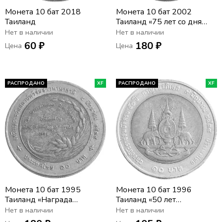
Монета 10 бат 2018
Монета 10 бат 2002
Таиланд
Таиланд «75 лет со дня
рождения Короля Рамы
Нет в наличии
Нет в наличии
IX»
60 ₽
180 ₽
Цена
Цена
РАСПРОДАНО
XF
РАСПРОДАНО
XF
Монета 10 бат 1995
Монета 10 бат 1996
Таиланд «Награда
Таиланд «50 лет
Международного научно-
правления Короля Рамы
Нет в наличии
Нет в наличии
исследовательского
IX»