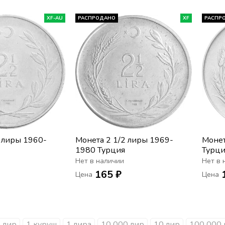
XF-AU
РАСПРОДАНО
XF
РАСПР
 лиры 1960-
Монета 2 1/2 лиры 1969-
Монет
1980 Турция
Турци
Нет в наличии
Нет в 
165 ₽
Цена
Цена
 лир
1 куруш
1 лира
10 000 лир
10 лир
100 000 