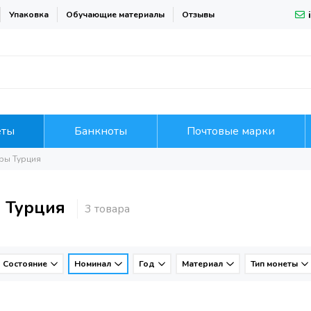
Упаковка
Обучающие материалы
Отзывы
еты
Банкноты
Почтовые марки
иры Турция
ы Турция
Состояние
Номинал
Год
Материал
Тип монеты