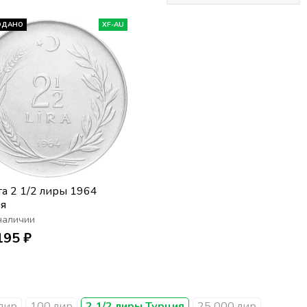
ОДАНО
XF-AU
а 2 1/2 лиры 1964
я
наличии
195 ₽
лир
100 лир
2 1/2 лиры Турция
25 000 лир