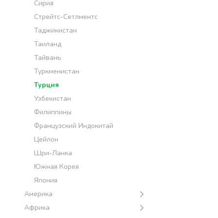
Сирия
Стрейтс-Сетлментс
Таджикистан
Таиланд
Тайвань
Туркменистан
Турция
Узбекистан
Филиппины
Французский Индокитай
Цейлон
Шри-Ланка
Южная Корея
Япония
Америка
Африка