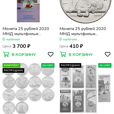
Монета 25 рублей 2020
Монета 25 рублей 2020
ММД мультфильм
ММД мультфильм
«Крокодил гена», цветная
«Крокодил гена»
В наличии
В наличии
3 700 ₽
410 ₽
Цена
Цена
В КОРЗИНУ
В КОРЗИНУ
КОМПЛЕКТ
AU-UNC
РАСПРОДАНО
AU-UNC
РАСПРОДАНО