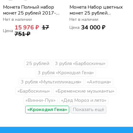
Монета Полный набор
Монета Набор цветных
монет 25 рублей 2017-
монет 25 рублей
2024 серии Российская
«Российская и советская
Нет в наличии
Нет в наличии
(советская)
мультипликация» (7 шт.)
15 976 ₽
17
34 000 ₽
Цена
мультипликация
Цена
751 ₽
25 рублей
3 рубля «Барбоскины»
3 рубля «Крокодил Гена»
3 рубля «Мультипликация»
«Антошка»
«Барбоскины»
«Бременские музыканты»
«Винни-Пух»
«Дед Мороз и лето»
«Крокодил Гена»