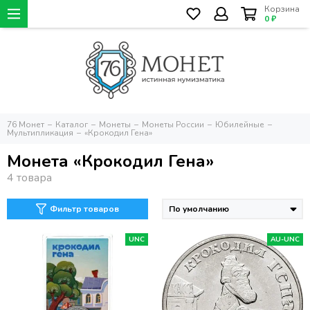
Корзина
0 ₽
76 Монет
Каталог
Монеты
Монеты России
Юбилейные
Мультипликация
«Крокодил Гена»
Монета «Крокодил Гена»
Фильтр товаров
UNC
AU-UNC