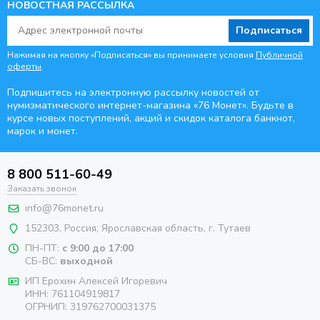
НОВОСТНАЯ РАССЫЛКА
Подписаться
Нажимая на кнопку «Подписаться» вы принимаете условия
Публичной
оферты
.
Подпишитесь на электронную рассылку новостей от
нумизматического интернет-магазина
«76 Монет». Будьте
в
курсе новых поступлений, акций и скидок каталога банкнот,
марок и монет.
8 800 511-60-49
Заказать звонок
info@76monet.ru
152303
,
Россия
,
Ярославская область
, г. Тутаев
ПН-ПТ:
с 9:00 до 17:00
СБ-ВС:
выходной
ИП Ерохин Алексей Игоревич
ИНН: 761104919817
ОГРНИП: 319762700031375