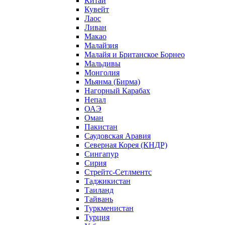
Китай
Кувейт
Лаос
Ливан
Макао
Малайзия
Малайя и Британское Борнео
Мальдивы
Монголия
Мьянма (Бирма)
Нагорный Карабах
Непал
ОАЭ
Оман
Пакистан
Саудовская Аравия
Северная Корея (КНДР)
Сингапур
Сирия
Стрейтс-Сетлментс
Таджикистан
Таиланд
Тайвань
Туркменистан
Турция