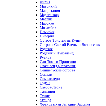
Ливия
Маврикий
Мавритания
Мадагаскар
Малави
Марокко
Мозамбик
Намибия
Нигерия
Остров Тристан-да-Кунья
Острова Святой Елены и Вознесения
Родезия
Родезия и Ньясаленд
Руанда
Сан Томе и Принсипи
Свазиленд (Эсватини)
Сейшельские острова
Сомали
Сомалиленд
Судан
Сьерра-Леоне
Танзания
Тунис
Уганда
Французская Западная Африка