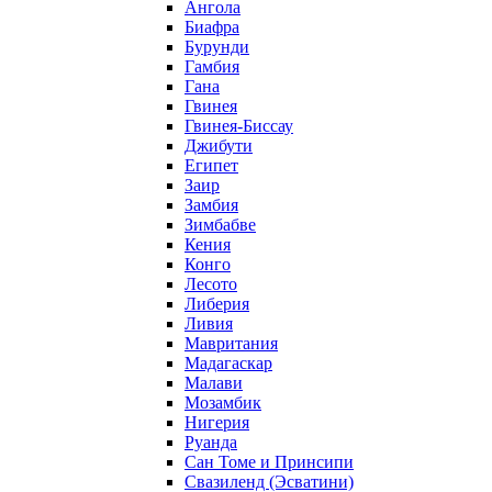
Ангола
Биафра
Бурунди
Гамбия
Гана
Гвинея
Гвинея-Биссау
Джибути
Египет
Заир
Замбия
Зимбабве
Кения
Конго
Лесото
Либерия
Ливия
Мавритания
Мадагаскар
Малави
Мозамбик
Нигерия
Руанда
Сан Томе и Принсипи
Свазиленд (Эсватини)