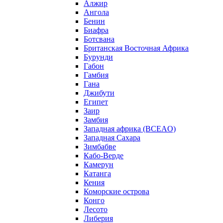
Алжир
Ангола
Бенин
Биафра
Ботсвана
Британская Восточная Африка
Бурунди
Габон
Гамбия
Гана
Джибути
Египет
Заир
Замбия
Западная африка (BCEAO)
Западная Сахара
Зимбабве
Кабо-Верде
Камерун
Катанга
Кения
Коморские острова
Конго
Лесото
Либерия