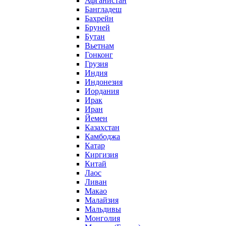
Афганистан
Бангладеш
Бахрейн
Бруней
Бутан
Вьетнам
Гонконг
Грузия
Индия
Индонезия
Иордания
Ирак
Иран
Йемен
Казахстан
Камбоджа
Катар
Киргизия
Китай
Лаос
Ливан
Макао
Малайзия
Мальдивы
Монголия