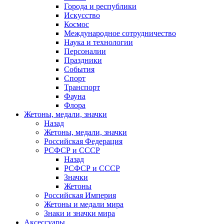
Города и республики
Искусство
Космос
Международное сотрудничество
Наука и технологии
Персоналии
Праздники
События
Спорт
Транспорт
Фауна
Флора
Жетоны, медали, значки
Назад
Жетоны, медали, значки
Российская Федерация
РСФСР и СССР
Назад
РСФСР и СССР
Значки
Жетоны
Российская Империя
Жетоны и медали мира
Знаки и значки мира
Аксессуары