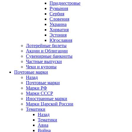
Приднестровье
Румыния
Сербия
Словения
Украина
Хорватия
Эстония
Югославия
Лотерейные билеты
Акции и Облигации
Сувенирные банкноты
Частные выпуски
Чеки и купоны
Почтовые марки
Назад
Почтовые марки
Марки РФ
Марки СССР
Иностранные марки
Марки Царской России
Тематики
Назад
Тематики
Авиа
Война