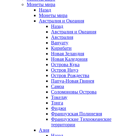
Монеты мира
Назад
Монеты мира
Австралия и Океания
Назад
Австралия и Океания
Австралия
Вануату
Кирибати
Новая Зеландия
Новая Каледония
Острова Кука
Остров Ниуэ
Остров Рождества
Папуа-Новая Гвинея
Самоа
Соломоновы Острова
Токелау
Тонга
Фиджи
Французская Полинезия
Французские Тихоокеанские
территории
Азия
Назад