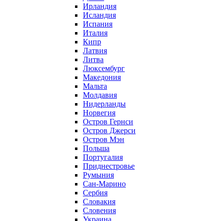
Ирландия
Исландия
Испания
Италия
Кипр
Латвия
Литва
Люксембург
Македония
Мальта
Молдавия
Нидерланды
Норвегия
Остров Гернси
Остров Джерси
Остров Мэн
Польша
Португалия
Приднестровье
Румыния
Сан-Марино
Сербия
Словакия
Словения
Украина