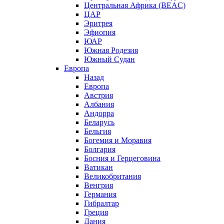
Центральная Африка (BEAC)
ЦАР
Эритрея
Эфиопия
ЮАР
Южная Родезия
Южный Судан
Европа
Назад
Европа
Австрия
Албания
Андорра
Беларусь
Бельгия
Богемия и Моравия
Болгария
Босния и Герцеговина
Ватикан
Великобритания
Венгрия
Германия
Гибралтар
Греция
Дания