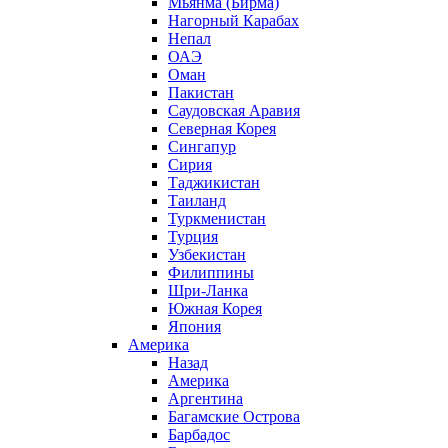
Мьянма (Бирма)
Нагорный Карабах
Непал
ОАЭ
Оман
Пакистан
Саудовская Аравия
Северная Корея
Сингапур
Сирия
Таджикистан
Таиланд
Туркменистан
Турция
Узбекистан
Филиппины
Шри-Ланка
Южная Корея
Япония
Америка
Назад
Америка
Аргентина
Багамские Острова
Барбадос