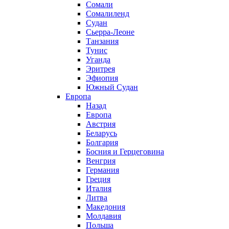
Сомали
Сомалиленд
Судан
Сьерра-Леоне
Танзания
Тунис
Уганда
Эритрея
Эфиопия
Южный Судан
Европа
Назад
Европа
Австрия
Беларусь
Болгария
Босния и Герцеговина
Венгрия
Германия
Греция
Италия
Литва
Македония
Молдавия
Польша