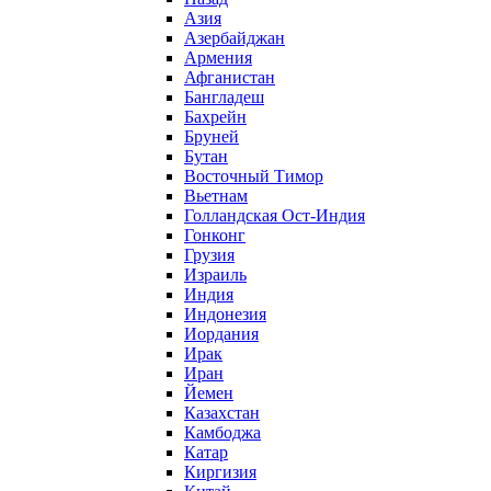
Азия
Азербайджан
Армения
Афганистан
Бангладеш
Бахрейн
Бруней
Бутан
Восточный Тимор
Вьетнам
Голландская Ост-Индия
Гонконг
Грузия
Израиль
Индия
Индонезия
Иордания
Ирак
Иран
Йемен
Казахстан
Камбоджа
Катар
Киргизия