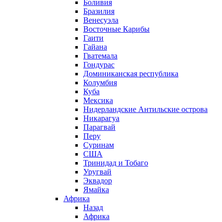
Боливия
Бразилия
Венесуэла
Восточные Карибы
Гаити
Гайана
Гватемала
Гондурас
Доминиканская республика
Колумбия
Куба
Мексика
Нидерландские Антильские острова
Никарагуа
Парагвай
Перу
Суринам
США
Тринидад и Тобаго
Уругвай
Эквадор
Ямайка
Африка
Назад
Африка