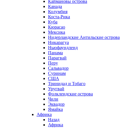
Каймановы острова
Канада
Колумбия
Коста-Рика
Куба
Кюрасао
Мексика
Нидерландские Антильские острова
Никарагуа
Ньюфаундленд
Панама
Парагвай
Перу
Сальвадор
Суринам
США
Тринидад и Тобаго
Уругвай
Фолклендские острова
Чили
Эквадор
Ямайка
Африка
Назад
Африка