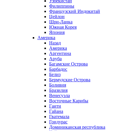
Узбекистан
Филиппины
Французский Индокитай
Цейлон
Шри-Ланка
Южная Корея
Япония
Америка
Назад
Америка
Аргентина
Аруба
Багамские Острова
Барбадос
Белиз
Бермудские Острова
Боливия
Бразилия
Венесуэла
Восточные Карибы
Гаити
Гайана
Гватемала
Гондурас
Доминиканская республика