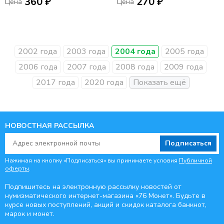
360 ₽
270 ₽
Цена
Цена
2002 года
2003 года
2004 года
2005 года
2006 года
2007 года
2008 года
2009 года
2017 года
2020 года
НОВОСТНАЯ РАССЫЛКА
Подписаться
Нажимая на кнопку «Подписаться» вы принимаете условия
Публичной
оферты
.
Подпишитесь на электронную рассылку новостей от
нумизматического интернет-магазина
«76 Монет». Будьте
в
курсе новых поступлений, акций и скидок каталога банкнот,
марок и монет.