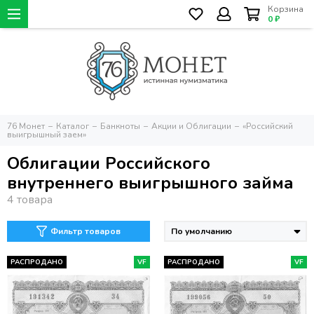
Корзина
0 ₽
76 Монет
Каталог
Банкноты
Акции и Облигации
«Российский
выигрышный заем»
Облигации Российского
внутреннего выигрышного займа
Фильтр товаров
РАСПРОДАНО
VF
РАСПРОДАНО
VF