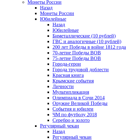
Монеты России
Назад
Монеты России
Юбилейные
Назад
Юбилейные
Биметаллические (10 рублей)
ГВС и аналогичные (10 рублей)
200 лет Победы в войне 1812 года
70-летие Победы ВОВ
75-летие Победы ВОВ
Города-герои
Города трудовой доблести
Красная книга
Крымские события
Личности
Мультипликация
Олимпиада в Сочи 2014
Оружие Великой Победы
События и юбилеи
ЧМ по футболу 2018
Серебро и золото
Регулярный чекан
Назад
Регулярный чекан