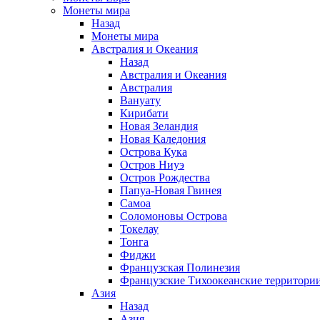
Монеты мира
Назад
Монеты мира
Австралия и Океания
Назад
Австралия и Океания
Австралия
Вануату
Кирибати
Новая Зеландия
Новая Каледония
Острова Кука
Остров Ниуэ
Остров Рождества
Папуа-Новая Гвинея
Самоа
Соломоновы Острова
Токелау
Тонга
Фиджи
Французская Полинезия
Французские Тихоокеанские территори
Азия
Назад
Азия