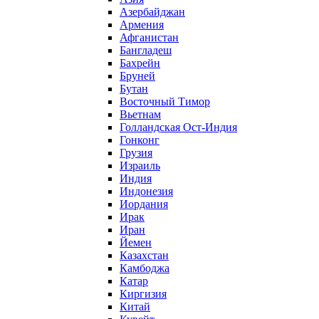
Азербайджан
Армения
Афганистан
Бангладеш
Бахрейн
Бруней
Бутан
Восточный Тимор
Вьетнам
Голландская Ост-Индия
Гонконг
Грузия
Израиль
Индия
Индонезия
Иордания
Ирак
Иран
Йемен
Казахстан
Камбоджа
Катар
Киргизия
Китай